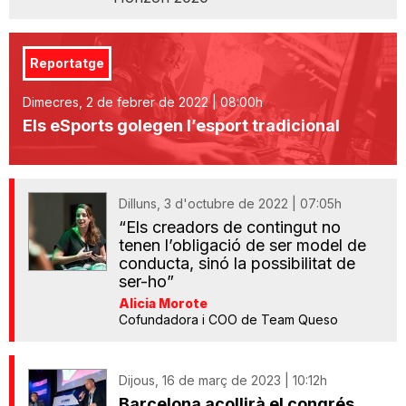
Reportatge
Dimecres, 2 de febrer de 2022 | 08:00h
Els eSports golegen l’esport tradicional
Dilluns, 3 d'octubre de 2022 | 07:05h
“Els creadors de contingut no
tenen l’obligació de ser model de
conducta, sinó la possibilitat de
ser-ho”
Alicia Morote
Cofundadora i COO de Team Queso
Dijous, 16 de març de 2023 | 10:12h
Barcelona acollirà el congrés