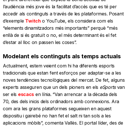
l’audiència més jove és la facilitat d’accés que es té per
accedir als continguts a través de les plataformes. Posant
d’exemple
Twitch
o YouTube, els considera com els
“elements dinamitzadors més importants” perquè “més
enllà de si és gratuït o no, el més determinant és el fet
d’estar al lloc on passen les coses”.
Modelant els continguts als temps actuals
Actualment, estem veient com hi ha diferents esports
tradicionals que estan fent esforços per adaptar-se a les
noves tendències tecnològiques del mercat. De fet, alguns
experts asseguren que un dels pioners en els
eSports
van
ser els
escacs
en línia. “Van arrencar a la dècada dels
70, des dels inicis dels ordinadors amb connexions. Ara
com ara les grans plataformes segueixen en aquest
dispositiu i gairebé no han fet el salt ni tan sols a les
aplicacions mòbils”, comenta Vallès. El portal líder, des de