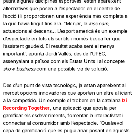
patint algunes disciplines esportives, estan apareixent
alternatives que posen a l’espectador en el centre de
l’acció i li proporcionen una experiència més completa a
la que havia tingut fins ara. “Menjar, la
kiss cam
,
actuacions al descans… L’esport americà és un exemple
d’espectacle en tots els sentits i només busca fer que
l’assistent gaudeixi. El resultat acaba sent el menys
important”, apunta Jordi Vallès, des de l’UFEC,
assenyalant a països com els Estats Units i al concepte
show business
com una possible via de solució.
Des d’un punt de vista tecnològic, ja estan apareixent al
mercat opcions innovadores que aporten un altre al·licient
a la competició. Un exemple el trobem en la catalana
Izi
Recording Together
, una aplicació que aposta per
gamificar els esdeveniments, fomentar la interactivitat i
connectar al consumidor amb l’espectacle. “Qualsevol
capa de gamificació que es pugui anar posant en aquests