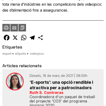
tota mena d'indústries en les competicions dels videojocs:
des d’alimentació fins a assegurances.
Imprimir
Envia
PDF
a
un
amic
Facebook
X
WhatsApp
Telegram
Comparteix
Etiquetes
esport
eSports
videojocs
Articles relacionats
Dimarts, 16 de març de 2021 | 08:00h
‘E-sports’: una opció rendible i
atractiva per a patrocinadors
Ruth S. Contreras
Coordinadora d'un paquet de treball
del projecte 'CO3' del programa
Horizon 2020