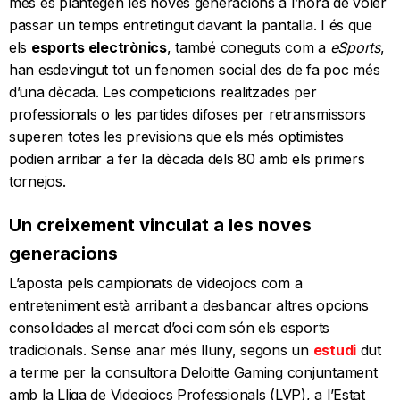
més es plantegen les noves generacions a l’hora de voler
passar un temps entretingut davant la pantalla. I és que
els
esports electrònics
, també coneguts com a
eSports
,
han esdevingut tot un fenomen social des de fa poc més
d’una dècada. Les competicions realitzades per
professionals o les partides difoses per retransmissors
superen totes les previsions que els més optimistes
podien arribar a fer la dècada dels 80 amb els primers
tornejos.
Un creixement vinculat a les noves
generacions
L’aposta pels campionats de videojocs com a
entreteniment està arribant a desbancar altres opcions
consolidades al mercat d’oci com són els esports
tradicionals. Sense anar més lluny, segons un
estudi
dut
a terme per la consultora Deloitte Gaming conjuntament
amb la Lliga de Videojocs Professionals (LVP), a l’Estat