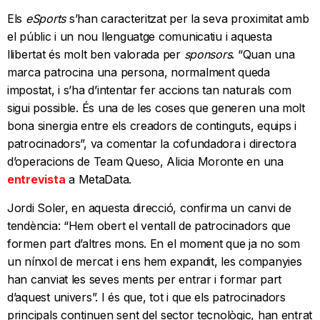
Els
eSports
s’han caracteritzat per la seva proximitat amb
el públic i un nou llenguatge comunicatiu i aquesta
llibertat és molt ben valorada per
sponsors
. “Quan una
marca patrocina una persona, normalment queda
impostat, i s’ha d’intentar fer accions tan naturals com
sigui possible. És una de les coses que generen una molt
bona sinergia entre els creadors de continguts, equips i
patrocinadors”, va comentar la cofundadora i directora
d’operacions de Team Queso, Alicia Moronte en una
entrevista
a MetaData.
Jordi Soler, en aquesta direcció, confirma un canvi de
tendència: “Hem obert el ventall de patrocinadors que
formen part d’altres mons. En el moment que ja no som
un nínxol de mercat i ens hem expandit, les companyies
han canviat les seves ments per entrar i formar part
d’aquest univers”. I és que, tot i que els patrocinadors
principals continuen sent del sector tecnològic, han entrat