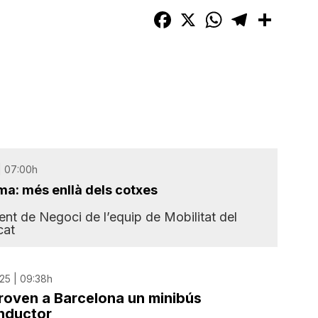
Facebook
X
WhatsApp
Telegram
Compart
 | 07:00h
a: més enllà dels cotxes
t de Negoci de l’equip de Mobilitat del
cat
25 | 09:38h
roven a Barcelona un minibús
nductor