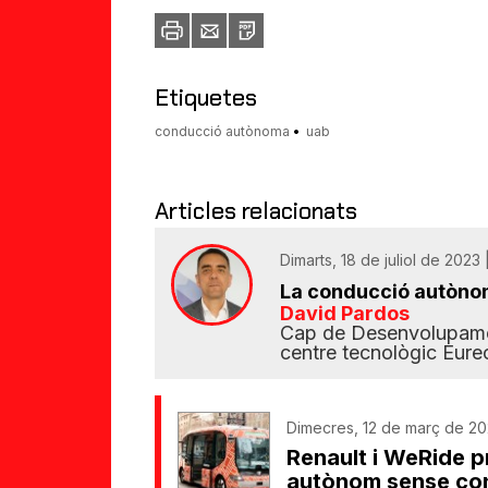
Imprimir
Envia
PDF
a
un
amic
Etiquetes
conducció autònoma
uab
Articles relacionats
Dimarts, 18 de juliol de 2023
La conducció autònom
David Pardos
Cap de Desenvolupamen
centre tecnològic Eure
Dimecres, 12 de març de 20
Renault i WeRide p
autònom sense co