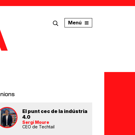
Menú
inions
El punt cec de la indústria
4.0
Sergi Moure
CEO de Techtail