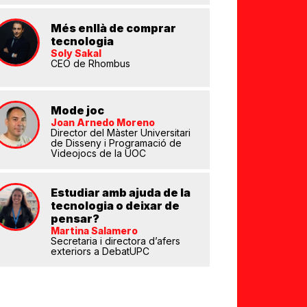
Més enllà de comprar
tecnologia
Soly Sakal
CEO de Rhombus
Mode joc
Joan Arnedo Moreno
eix
Director del Màster Universitari
de Disseny i Programació de
Videojocs de la UOC
Estudiar amb ajuda de la
tecnologia o deixar de
pensar?
Martina Salamero
Secretaria i directora d’afers
exteriors a DebatUPC