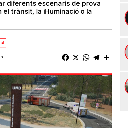
r diferents escenaris de prova
l trànsit, la il·luminació o la
tal
Facebook
X
WhatsApp
Telegram
Compart
3h