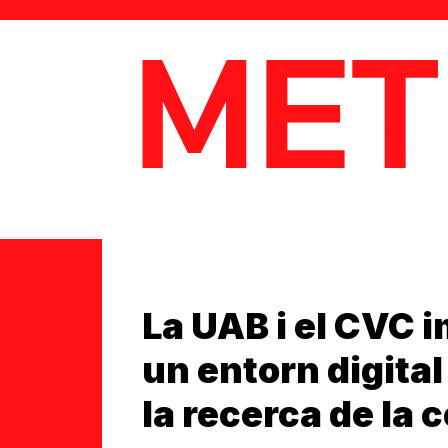
MetaData
La UAB i el CVC
un entorn digita
la recerca de la