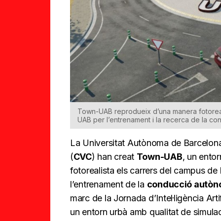
Town-UAB reprodueix d’una manera fotoreali
UAB per l’entrenament i la recerca de la c
La Universitat Autònoma de Barcelona
(
CVC
) han creat
Town-UAB
, un ento
fotorealista els carrers del campus de 
l’entrenament de la
conducció autò
marc de la Jornada d’Intel·ligència Art
un entorn urbà amb qualitat de simulac