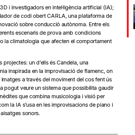
D i investigadors en intel·ligència artificial (IA);
ulador de codi obert CARLA, una plataforma de
 innovació sobre conducció autònoma. Entre els
ferents escenaris de prova amb condicions
ció o la climatologia que afecten el comportament
s projectes: un d’ells és Candela, una
ia inspirada en la improvisació de flamenc, on
 i imatges a través del moviment del cos fent ús
a pogut veure un sistema que possibilita gaudir
 inèdites que combina musicologia i visió per
om la IA s’usa en les improvisacions de piano i
paisatges sonors.