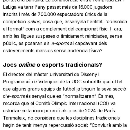
LaLiga va tenir l'any passat més de 16.000 jugadors
inscrits i més de 700.000 espectadors únics de la
competició
online,
cosa que, assenyala l'entitat, “consolida
el format” com a complement del campionat físic. I, ara,
amb les lligues suspeses o tímidament reiniciades, sense
públic, es posaran els
e-sports
al capdavant dels
esdeveniments massius sense audiència física?
Jocs
online
o esports tradicionals?
El director del màster universitari de Disseny i
Programació de Videojocs de la UOC subratlla que el fet
que alguns grans equips de futbol ja tinguin la seva secció
d'
e-sports
és senyal que es “normalitzaran”. És més,
recorda que el Comitè Olímpic Internacional (COI) va
estudiar-ne la incorporació als jocs de 2024 de París.
Tanmateix, no considera que les disciplines tradicionals
hagin de tenir menys repercussió social: “Conviurà amb la