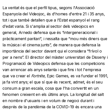
La veritat és que el perfil tipus, segons l'Associació
Espanyola del Videojoc, és d'homes d'entre 21 i 35 anys,
tot i que també detallen que a l’Estat espanyol el rang
d'edat varia. Si s'amplia al sector dels videojocs en
general, Arnedo defensa que és “intergeneracional i
pràcticament paritari”, i ressalta que “mou més diners que
la música i el cinema junts”, de manera que defensa la
importància del sector davant qui el considera “frívol o
per a nens”. El director del màster universitari de Disseny i
Programació de Videojocs defensa que les competicions
van arrencar als anys setanta i que fins i tot l'empresa
que va crear el
Fortnite
, Epic Games, es va fundar el 1991,
ja fa vint anys; el que sí que és recent, admet, és el seu
consum a gran escala, cosa que l'ha convertit en un
fenomen creixent en els últims anys. La longitud del salt
en nombre d'usuaris i en volum de negoci durant i
després de la pandèmia de la COVID-19 és encara una