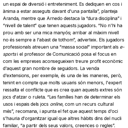
un espai de diversió i entreteniment. Es dediquen en cos i
ànima a estar asseguts davant d'una pantalla”, planteja
Aranda, mentre que Arnedo destaca la “dura disciplina” i
“nivell de talent” que tenen aquests jugadors. “No n'hi ha
prou amb ser una mica manyós; arribar al màxim nivell
no és sempre a l'abast de tothom”, adverteix. Els jugadors
professionals atreuen una “massa social” important als
e-
sports
i el professor de Comunicació posa el focus en
com les empreses aconsegueixen treure profit econòmic
d'aquest gran nombre de seguidors. La venda
d'extensions, per exemple, és una de les maneres, però,
tenint en compte que molts usuaris són menors, l'expert
ressalta el conflicte que es crea quan aquests extres són
jocs d'atzar o ruleta. “Les famílies han de determinar els
usos i espais dels jocs
online
, com un recurs cultural
més”, recomana, i apunta el fet que aquest temps d'oci
s'hauria d'organitzar igual que altres hàbits dins del nucli
familiar, “a partir dels seus valors, creences o regles”.