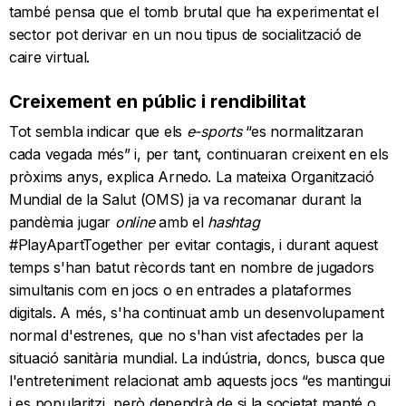
també pensa que el tomb brutal que ha experimentat el
sector pot derivar en un nou tipus de socialització de
caire virtual.
Creixement en públic i rendibilitat
Tot sembla indicar que els
e-sports
“es normalitzaran
cada vegada més” i, per tant, continuaran creixent en els
pròxims anys, explica Arnedo. La mateixa Organització
Mundial de la Salut (OMS) ja va recomanar durant la
pandèmia jugar
online
amb el
hashtag
#PlayApartTogether per evitar contagis, i durant aquest
temps s'han batut rècords tant en nombre de jugadors
simultanis com en jocs o en entrades a plataformes
digitals. A més, s'ha continuat amb un desenvolupament
normal d'estrenes, que no s'han vist afectades per la
situació sanitària mundial. La indústria, doncs, busca que
l'entreteniment relacionat amb aquests jocs “es mantingui
i es popularitzi, però dependrà de si la societat manté o