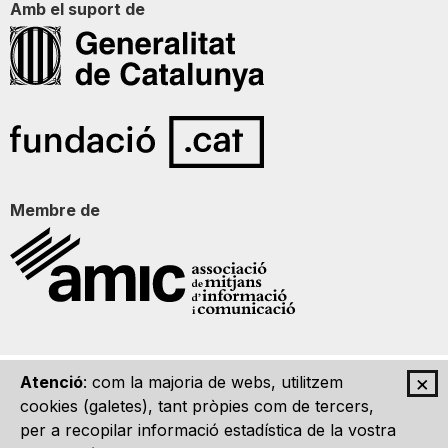
Amb el suport de
Membre de
×
Atenció
: com la majoria de webs, utilitzem
Qui som
Contacte
Imatge Gràfica
Avís legal
cookies (galetes), tant pròpies com de tercers,
per a recopilar informació estadística de la vostra