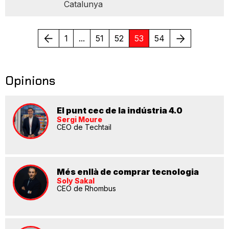
Catalunya
Anterior
Següent
1
...
51
52
53
54
Opinions
El punt cec de la indústria 4.0
Sergi Moure
CEO de Techtail
Més enllà de comprar tecnologia
Soly Sakal
CEO de Rhombus