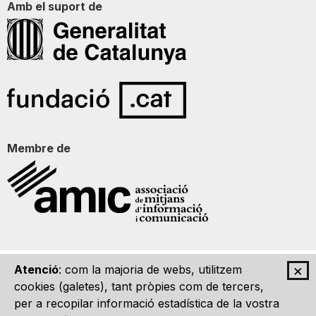
Amb el suport de
Membre de
×
Atenció
: com la majoria de webs, utilitzem
Qui som
Contacte
Imatge Gràfica
Avís legal
cookies (galetes), tant pròpies com de tercers,
per a recopilar informació estadística de la vostra