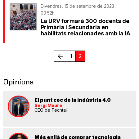
Divendres, 15 de setembre de 2023 |
09:52h
La URV formarà 300 docents de
Primària i Secundària en
habilitats relacionades amb la IA
Anterior
1
2
Opinions
El punt cec de la indústria 4.0
Sergi Moure
CEO de Techtail
Més enllà de comprar tecnologia