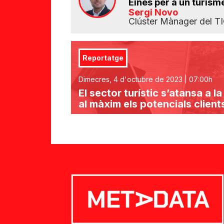
Eines per a un turisme 
Sergi Novo
Clúster Mànager del T
Reportatge
Dimecres, 4 d'octubre de 2023 | 07:00h
El sector turístic s’atansa a 
al màxim els potencials client