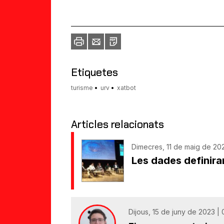
Imprimir
Envia
PDF
a
un
amic
Etiquetes
turisme
urv
xatbot
Articles relacionats
Dimecres, 11 de maig de 20
Les dades definiran
Dijous, 15 de juny de 2023 |