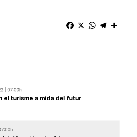
Facebook
X
WhatsApp
Telegram
Compart
22 | 07:00h
 el turisme a mida del futur
 07:00h