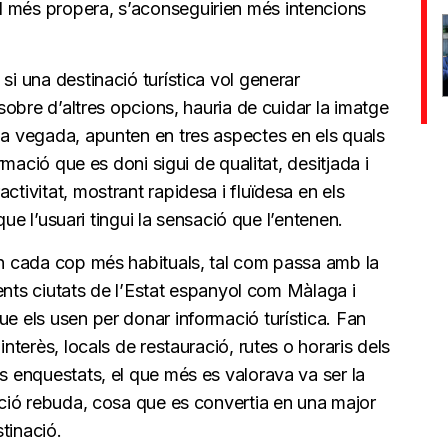
d més propera, s’aconseguirien més intencions
si una destinació turística vol generar
 sobre d’altres opcions, hauria de cuidar la imatge
la vegada, apunten en tres aspectes en els quals
ormació que es doni sigui de qualitat, desitjada i
ctivitat, mostrant rapidesa i fluïdesa en els
t que l’usuari tingui la sensació que l’entenen.
són cada cop més habituals, tal com passa amb la
ferents ciutats de l’Estat espanyol com Màlaga i
ue els usen per donar informació turística. Fan
interès, locals de restauració, rutes o horaris dels
ts enquestats, el que més es valorava va ser la
mació rebuda, cosa que es convertia en una major
stinació.