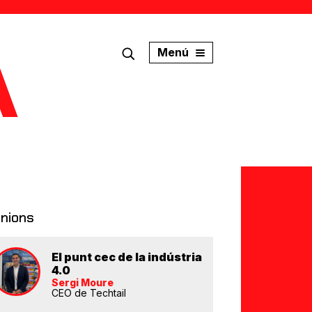
Menú
inions
El punt cec de la indústria
4.0
Sergi Moure
CEO de Techtail