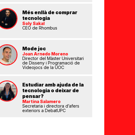
Més enllà de comprar
tecnologia
Soly Sakal
CEO de Rhombus
Mode joc
Joan Arnedo Moreno
eix
Director del Màster Universitari
de Disseny i Programació de
Videojocs de la UOC
Estudiar amb ajuda de la
tecnologia o deixar de
pensar?
Martina Salamero
Secretaria i directora d’afers
exteriors a DebatUPC