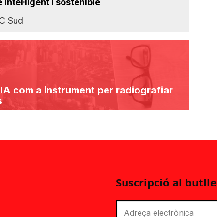
intel·ligent i sostenible
IC Sud
la IA com a instrument per radiografiar
s
Suscripció al butlle