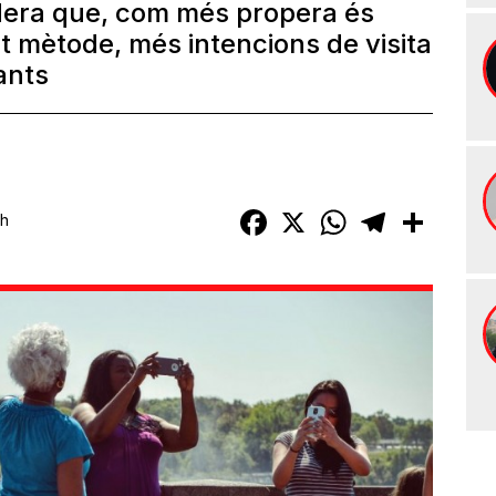
dera que, com més propera és
t mètode, més intencions de visita
tants
Facebook
X
WhatsApp
Telegram
Compart
1h