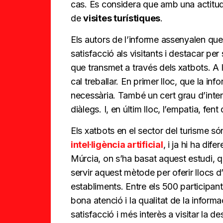
cas. Es considera que amb una actitu
de
visites turístiques
.
Els autors de l’informe assenyalen que 
satisfacció als visitants i destacar per
que transmet a través dels xatbots. A 
cal treballar. En primer lloc, que la inf
necessària. També un cert grau d’intera
diàlegs. I, en últim lloc, l’empatia, fen
Els xatbots en el sector del turisme 
intel·ligència artificial
, i ja hi ha di
Múrcia, on s’ha basat aquest estudi, q
servir aquest mètode per oferir llocs d’
establiments. Entre els 500 participan
bona atenció i la qualitat de la infor
satisfacció i més interès a visitar la de