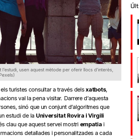
Últ
t l’estudi, usen aquest mètode per oferir llocs d’interès,
(Pexels)
 els turistes consultar a través dels
xatbots
,
nacions val la pena visitar. Darrere d’aquesta
sones, sinó que un conjunt d’algoritmes que
n estudi de la
Universitat Rovira i Virgili
 és clau que aquest servei mostri
empatia
i
formacions detallades i personalitzades a cada