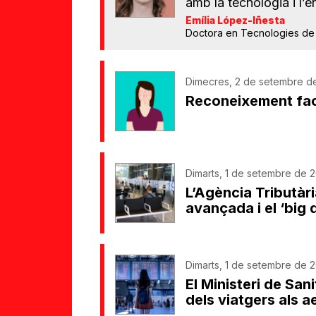
amb la tecnologia i l’e
Emília López-Iñesta
Doctora en Tecnologies de 
Dimecres, 2 de setembre d
Reconeixement facia
Dimarts, 1 de setembre de 2
L’Agència Tributàri
avançada i el ‘big d
Dimarts, 1 de setembre de 2
El Ministeri de San
dels viatgers als 