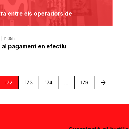
rra entre els operadors de
| 11:05h
a al pagament en efectiu
Següent
172
173
174
...
179