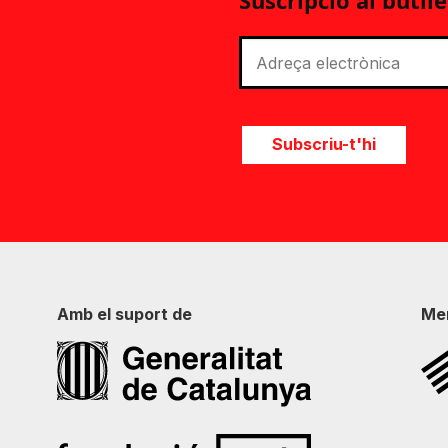
Suscripció al butlle
Subscriu-t'hi
Amb el suport de
Me