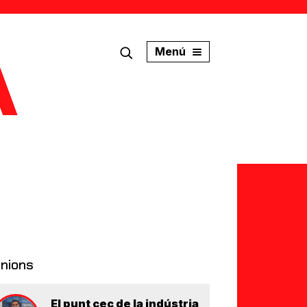
Menú
inions
El punt cec de la indústria