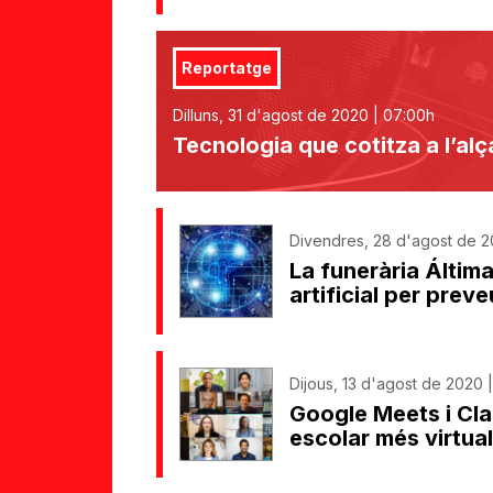
Reportatge
Dilluns, 31 d'agost de 2020 | 07:00h
Tecnologia que cotitza a l’al
Divendres, 28 d'agost de 2
La funerària Áltima
artificial per prev
Dijous, 13 d'agost de 2020 |
Google Meets i Cla
escolar més virtual