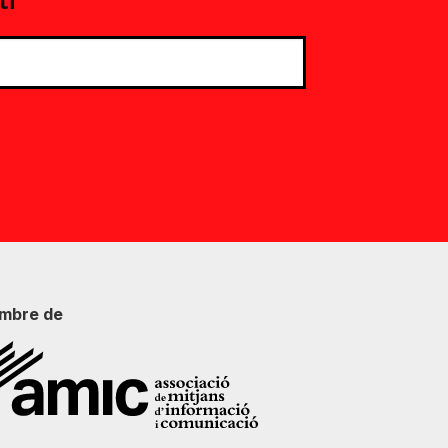
tí
mbre de