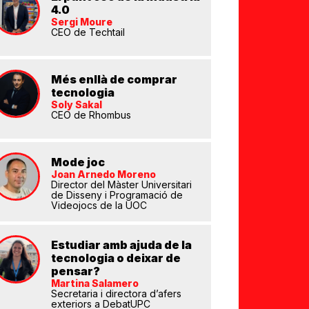
4.0
Sergi Moure
CEO de Techtail
Més enllà de comprar
tecnologia
Soly Sakal
CEO de Rhombus
Mode joc
Joan Arnedo Moreno
Director del Màster Universitari
de Disseny i Programació de
Videojocs de la UOC
Estudiar amb ajuda de la
tecnologia o deixar de
pensar?
Martina Salamero
Secretaria i directora d’afers
exteriors a DebatUPC