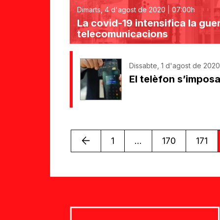
Dimarts, 4 d'agost de 2020 | 07:00h
La covid-19 intensifica la gue
telecomunicacions
Dissabte, 1 d'agost de 2020 
El telèfon s’impos
Anterior
1
...
170
171