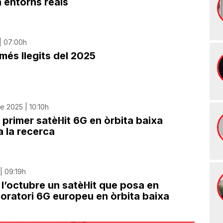
n entorns reals
| 07:00h
més llegits del 2025
 2025 | 10:10h
 primer satèl·lit 6G en òrbita baixa
a la recerca
 | 09:19h
l’octubre un satèl·lit que posa en
boratori 6G europeu en òrbita baixa