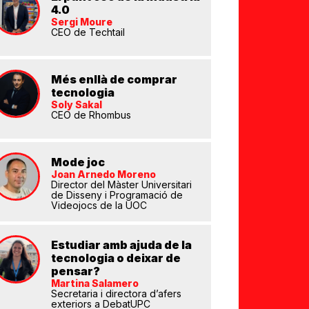
4.0
Sergi Moure
CEO de Techtail
Més enllà de comprar
tecnologia
Soly Sakal
CEO de Rhombus
Mode joc
Joan Arnedo Moreno
Director del Màster Universitari
de Disseny i Programació de
Videojocs de la UOC
Estudiar amb ajuda de la
tecnologia o deixar de
pensar?
Martina Salamero
Secretaria i directora d’afers
exteriors a DebatUPC