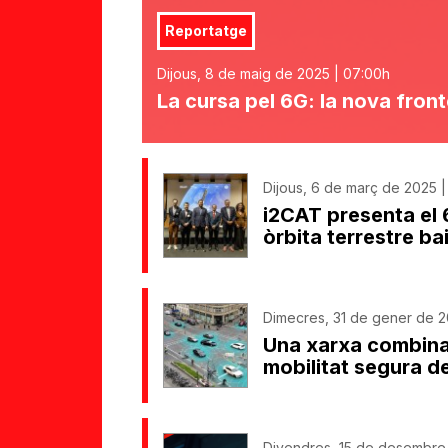
Reportatge
Dijous, 8 de maig de 2025 | 07:00h
La cursa pel 6G: la nova front
Dijous, 6 de març de 2025 |
i2CAT presenta el 
òrbita terrestre ba
Dimecres, 31 de gener de 2
Una xarxa combinad
mobilitat segura d
Divendres, 15 de desembre 