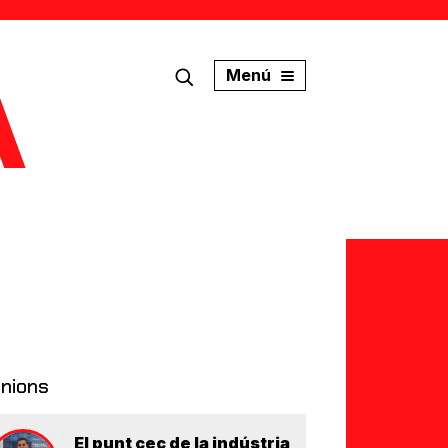
Menú
inions
El punt cec de la indústria