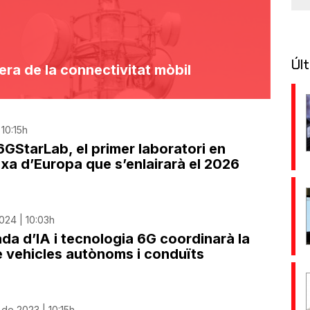
Últ
era de la connectivitat mòbil
 10:15h
6GStarLab, el primer laboratori en
ixa d’Europa que s’enlairarà el 2026
024 | 10:03h
a d’IA i tecnologia 6G coordinarà la
e vehicles autònoms i conduïts
de 2023 | 10:15h