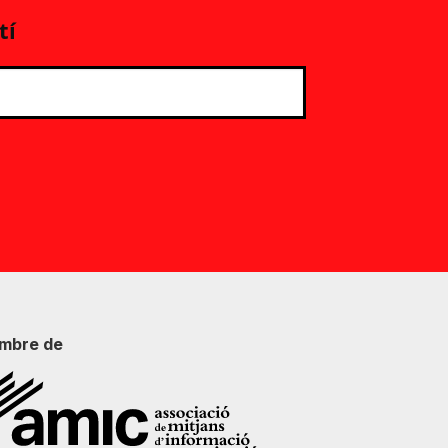
tí
mbre de