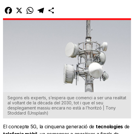
Facebook
X
WhatsApp
Telegram
Comparteix
Segons els experts, s’espera que comenci a ser una realitat
al voltant de la dècada del 2030, tot i que el seu
desplegament massiu encara no està a l’horitzó | Tony
Stoddard (Unsplash)
El concepte 5G, la cinquena generació de
tecnologies
de
telefonia mòbil
, va començar a aparèixer a finals de