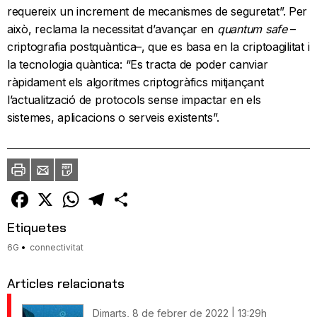
requereix un increment de mecanismes de seguretat”. Per
això, reclama la necessitat d’avançar en
quantum safe
–
criptografia postquàntica–, que es basa en la criptoagilitat i
la tecnologia quàntica: “Es tracta de poder canviar
ràpidament els algoritmes criptogràfics mitjançant
l’actualització de protocols sense impactar en els
sistemes, aplicacions o serveis existents”.
Imprimir
Envia
PDF
a
un
amic
Facebook
X
WhatsApp
Telegram
Comparteix
Etiquetes
6G
connectivitat
Articles relacionats
Dimarts, 8 de febrer de 2022 | 13:29h