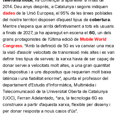
2014. Deu anys després, a Catalunya i segons indiquen
dades
de la Unió Europea, el 95% de les àrees poblades
del nostre territori disposen d’aquest tipus de
cobertura
.
Mentre s’espera que arribi definitivament a tots els usuaris
a finals de 2027, ja ha aparegut en escena el
6G
, un dels
grans protagonistes de l’última edició de
Mobile World
Congress
. “Amb la definició de 5G es va canviar una mica
la visió d’assolir velocitats de transmissió més altes i es van
definir tres tipus de serveis: la xarxa havia de ser capaç de
donar servei a velocitats molt altes, a una gran quantitat
de dispositius i a uns dispositius que requerien molt baixa
latència i una fiabilitat enorme”, apunta el professor del
departament d’Estudis d’Informàtica, Multimèdia i
Telecomunicació de la Universitat Oberta de Catalunya
(UOC), Ferran Adelantado, “ara, la tecnologia 6G es
construeix a partir d’aquesta xarxa, flexible per disseny i
per donar resposta a nous casos d’ús”.