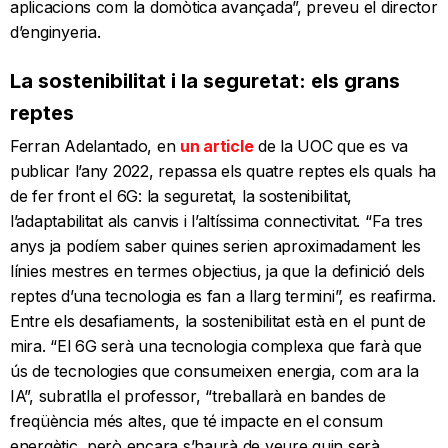
aplicacions com la domòtica avançada”, preveu el director
d’enginyeria.
La sostenibilitat i la seguretat: els grans
reptes
Ferran Adelantado, en
un article
de la UOC que es va
publicar l’any 2022, repassa els quatre reptes els quals ha
de fer front el 6G: la seguretat, la sostenibilitat,
l’adaptabilitat als canvis i l’altíssima connectivitat. “Fa tres
anys ja podíem saber quines serien aproximadament les
línies mestres en termes objectius, ja que la definició dels
reptes d’una tecnologia es fan a llarg termini”, es reafirma.
Entre els desafiaments, la sostenibilitat està en el punt de
mira. “El 6G serà una tecnologia complexa que farà que
ús de tecnologies que consumeixen energia, com ara la
IA”, subratlla el professor, “treballarà en bandes de
freqüència més altes, que té impacte en el consum
energètic, però encara s’haurà de veure quin serà