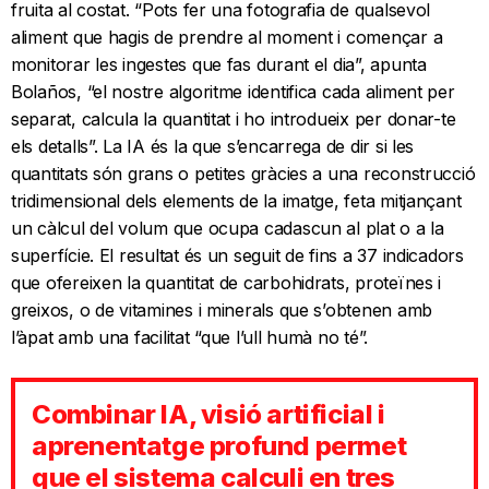
fruita al costat. “Pots fer una fotografia de qualsevol
aliment que hagis de prendre al moment i començar a
monitorar les ingestes que fas durant el dia”, apunta
Bolaños, “el nostre algoritme identifica cada aliment per
separat, calcula la quantitat i ho introdueix per donar-te
els detalls”. La IA és la que s’encarrega de dir si les
quantitats són grans o petites gràcies a una reconstrucció
tridimensional dels elements de la imatge, feta mitjançant
un càlcul del volum que ocupa cadascun al plat o a la
superfície. El resultat és un seguit de fins a 37 indicadors
que ofereixen la quantitat de carbohidrats, proteïnes i
greixos, o de vitamines i minerals que s’obtenen amb
l’àpat amb una facilitat “que l’ull humà no té”.
Combinar IA, visió artificial i
aprenentatge profund permet
que el sistema calculi en tres