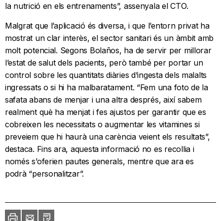
la nutrició en els entrenaments”, assenyala el CTO.
Malgrat que l’aplicació és diversa, i que l’entorn privat ha
mostrat un clar interès, el sector sanitari és un àmbit amb
molt potencial. Segons Bolaños, ha de servir per millorar
l’estat de salut dels pacients, però també per portar un
control sobre les quantitats diàries d’ingesta dels malalts
ingressats o si hi ha malbaratament. “Fem una foto de la
safata abans de menjar i una altra després, així sabem
realment què ha menjat i fes ajustos per garantir que es
cobreixen les necessitats o augmentar les vitamines si
preveiem que hi haurà una carència veient els resultats”,
destaca. Fins ara, aquesta informació no es recollia i
només s’oferien pautes generals, mentre que ara es
podrà “personalitzar”.
Imprimir
Envia
PDF
a