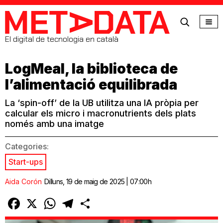
MetaData
El digital de tecnologia en català
LogMeal, la biblioteca de
l’alimentació equilibrada
La ‘spin-off’ de la UB utilitza una IA pròpia per
calcular els micro i macronutrients dels plats
només amb una imatge
Categories:
Start-ups
Aida Corón
Dilluns, 19 de maig de 2025 | 07:00h
Facebook
X
WhatsApp
Telegram
Comparteix