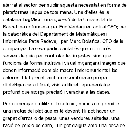
aterrat al sector per suplir aquesta necessitat en forma de
plataformes i apps de tota mena. Una d'elles és la
catalana
LogMeal
, una
spin-off
de la Universitat de
Barcelona cofundada per Eric Verdaguer, actual CEO; per
la catedràtica del Departament de Matemàtiques i
Informàtica Petia Redeva; i per Marc Bolaños, CTO de la
companyia. La seva particularitat és que no només
serveix de guia per controlar les ingestes, sinó que
funciona de forma intuïtiva i visual mitjançant imatges que
donen informació com els macro i micronutrients i les
calories. I tot plegat, amb una combinació pròpia
d’intel·ligència artificial, visió artificial i aprenentatge
profund que atorga precisió i veracitat a les dades.
Per començar a utilitzar la solució, només cal prendre
una imatge del plat que es té davant. Hi pot haver un
grapat d’arròs o de pasta, unes verdures saltades, una
ració de peix o de carn, i un got d’aigua amb una peça de