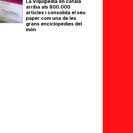
La Viquipèdia en català
arriba als 800.000
articles i consolida el seu
paper com una de les
grans enciclopèdies del
món