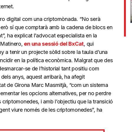
ternet.
euro digital com una criptomònada. “No serà
però sí que comptarà amb la cadena de blocs en
, ha explicat l’advocat especialista en la
 Matinero,
en una sessió del BxCat
, qui
 a tenir un projecte sòlid sobre la taula d’una
cidir en la política econòmica. Malgrat que des
desmarcar-se de l’historial tant positiu com
g dels anys, aquest arribarà, ha afegit
sitat de Girona Marc Masmitjà, “com un sistema
plementar les opcions alternatives, per no perdre
s criptomonedes, i amb l’objectiu que la transició
a gent viure només de les criptomonedes”, ha