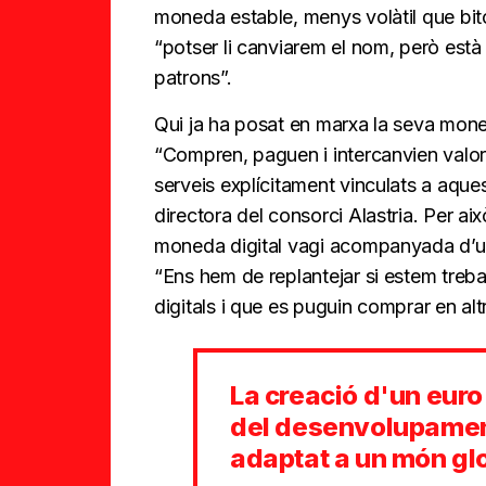
moneda estable, menys volàtil que bitco
“potser li canviarem el nom, però està 
patrons”.
Qui ja ha posat en marxa la seva mone
“Compren, paguen i intercanvien valor
serveis explícitament vinculats a aques
directora del consorci Alastria. Per ai
moneda digital vagi acompanyada d’un 
“Ens hem de replantejar si estem treba
digitals i que es puguin comprar en al
La creació d'un euro
del desenvolupament 
adaptat a un món glo