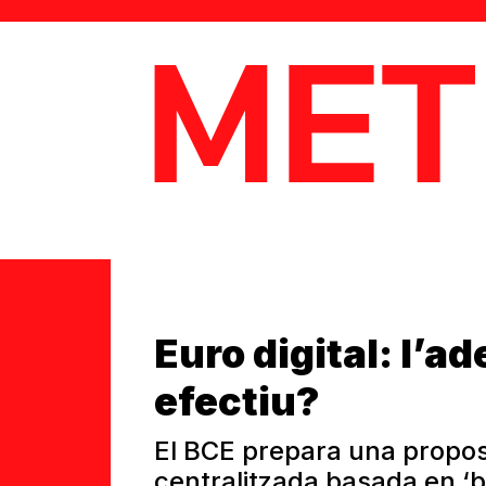
MetaData
Euro digital: l’ad
efectiu?
El BCE prepara una propos
centralitzada basada en ‘b