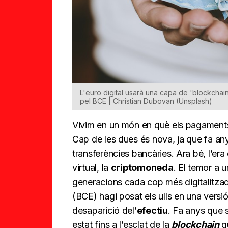
L'euro digital usarà una capa de 'blockchain
pel BCE | Christian Dubovan (Unsplash)
Vivim en un món en què els pagaments 
Cap de les dues és nova, ja que fa an
transferències bancàries. Ara bé, l’era
virtual, la
criptomoneda
. El temor a u
generacions cada cop més digitalitzad
(BCE) hagi posat els ulls en una versió 
desaparició del’
efectiu
. Fa anys que 
estat fins a l’esclat de la
blockchain
qu