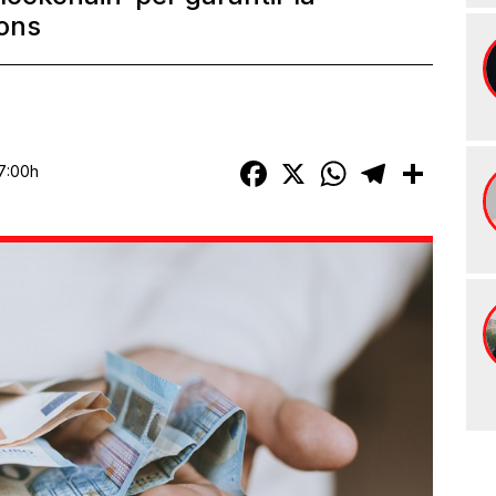
ions
Facebook
X
WhatsApp
Telegram
Compart
7:00h