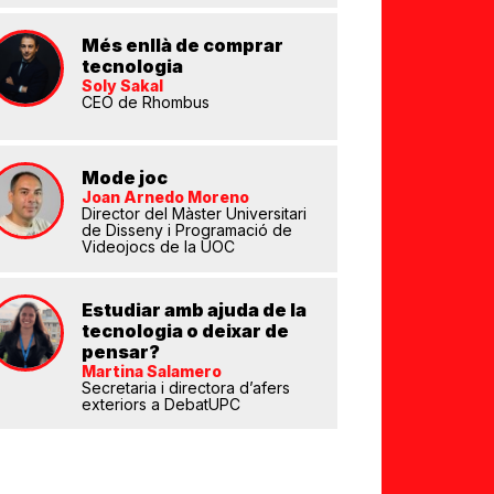
Més enllà de comprar
tecnologia
Soly Sakal
CEO de Rhombus
eix
Mode joc
Joan Arnedo Moreno
Director del Màster Universitari
de Disseny i Programació de
Videojocs de la UOC
Estudiar amb ajuda de la
tecnologia o deixar de
pensar?
Martina Salamero
Secretaria i directora d’afers
exteriors a DebatUPC