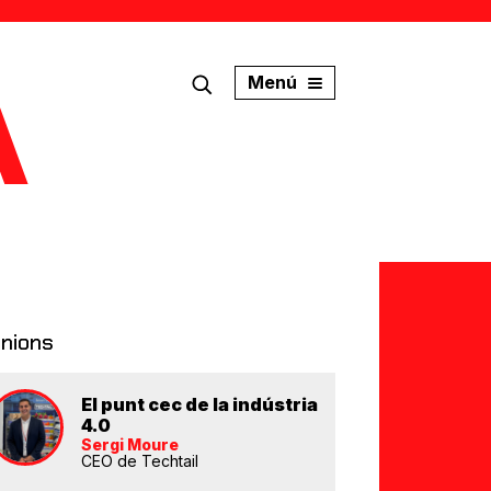
Menú
inions
El punt cec de la indústria
4.0
Sergi Moure
CEO de Techtail