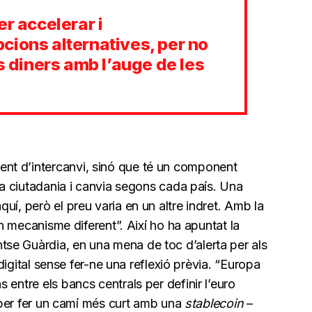
er accelerar i
cions alternatives, per no
ls diners amb l’auge de les
nt d’intercanvi, sinó que té un component
 la ciutadania i canvia segons cada país. Una
uí, però el preu varia en un altre indret. Amb la
un mecanisme diferent”. Així ho ha apuntat la
se Guàrdia, en una mena de toc d’alerta per als
n digital sense fer-ne una reflexió prèvia. “Europa
 entre els bancs centrals per definir l’euro
n per fer un camí més curt amb una
stablecoin
–