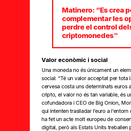
Matinero: “Es crea p
complementar les op
perdre el control de
criptomonedes"
Valor econòmic i social
Una moneda no és únicament un eleme
social: “Té un valor acceptat per tota
cervesa costa uns determinats euros aq
cripto, el valor no és tan variable, és 
cofundadora i CEO de Big Onion, Mont
qui intenten traslladar l’euro a l’entor
ha fet un acte molt europeu de consens
digital, però als Estats Units treballe