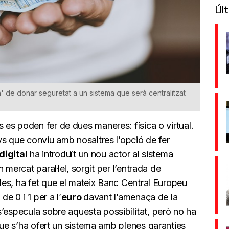
Últ
' de donar seguretat a un sistema que serà centralitzat
es poden fer de dues maneres: física o virtual.
ys que conviu amb nosaltres l’opció de fer
digital
ha introduït un nou actor al sistema
n mercat paral·lel, sorgit per l’entrada de
es, ha fet que el mateix Banc Central Europeu
de 0 i 1 per a l’
euro
davant l’amenaça de la
s’especula sobre aquesta possibilitat, però no ha
e s’ha ofert un sistema amb plenes garanties