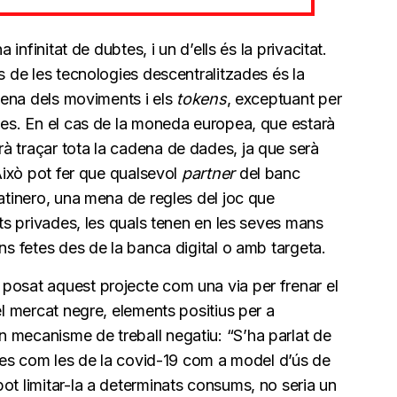
 infinitat de dubtes, i un d’ells és la privacitat.
s de les tecnologies descentralitzades és la
plena dels moviments i els
tokens
, exceptuant per
des. En el cas de la moneda europea, que estarà
à traçar tota la cadena de dades, ja que serà
“Això pot fer que qualsevol
partner
del banc
Matinero, una mena de regles del joc que
ats privades, les quals tenen en les seves mans
ns fetes des de la banca digital o amb targeta.
posat aquest projecte com una via per frenar el
el mercat negre, elements positius per a
 mecanisme de treball negatiu: “S’ha parlat de
ectes com les de la covid-19 com a model d’ús de
ot limitar-la a determinats consums, no seria un