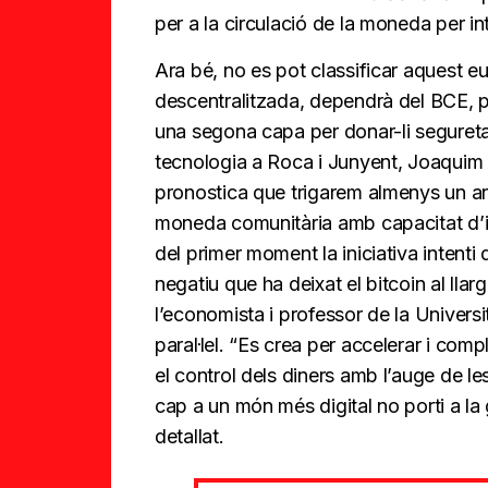
per a la circulació de la moneda per in
Ara bé, no es pot classificar aquest 
descentralitzada, dependrà del BCE, 
una segona capa per donar-li seguretat”
tecnologia a Roca i Junyent, Joaquim
pronostica que trigarem almenys un any
moneda comunitària amb capacitat d’in
del primer moment la iniciativa intenti 
negatiu que ha deixat el bitcoin al llar
l’economista i professor de la Univer
paral·lel. “Es crea per accelerar i com
el control dels diners amb l’auge de le
cap a un món més digital no porti a l
detallat.