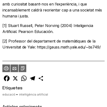
amb curiositat basant-nos en l’experiència, i que
incansablement caldrà reorientar cap a una societat més
humana i justa.
[1] Stuart Russell, Peter Norving (2004) Inteligencia
Artificial. Pearson Educación.
[2] Professor del departament de matemàtiques de la
Universitat de Yale: https://gauss.math.yale.edu/~bs749/
Imprimir
Envia
PDF
a
un
amic
Facebook
X
WhatsApp
Telegram
Comparteix
Etiquetes
educació
intel·ligència artificial
Articles relacionats