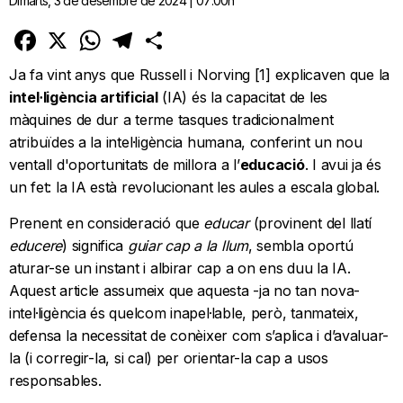
Dimarts, 3 de desembre de 2024 | 07:00h
Facebook
X
WhatsApp
Telegram
Comparteix
Ja fa vint anys que Russell i Norving [1] explicaven que la
intel·ligència artificial
(IA) és la capacitat de les
màquines de dur a terme tasques tradicionalment
atribuïdes a la intel·ligència humana, conferint un nou
ventall d'oportunitats de millora a l’
educació
. I avui ja és
un fet: la IA està revolucionant les aules a escala global.
Prenent en consideració que
educar
(provinent del llatí
educere
) significa
guiar cap a la llum
, sembla oportú
aturar-se un instant i albirar cap a on ens duu la IA.
Aquest article assumeix que aquesta -ja no tan nova-
intel·ligència és quelcom inapel·lable, però, tanmateix,
defensa la necessitat de conèixer com s’aplica i d’avaluar-
la (i corregir-la, si cal) per orientar-la cap a usos
responsables.