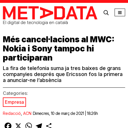
MetaData
El digital de tecnologia en català
Més cancel·lacions al MWC:
Nokia i Sony tampoc hi
participaran
La fira de telefonia suma ja tres baixes de grans
companyies després que Ericsson fos la primera
a anunciar-ne l’absència
Categories:
Empresa
Redacció
,
ACN
Dimecres, 10 de març de 2021 | 18:26h
Facebook
X
WhatsApp
Telegram
Comparteix