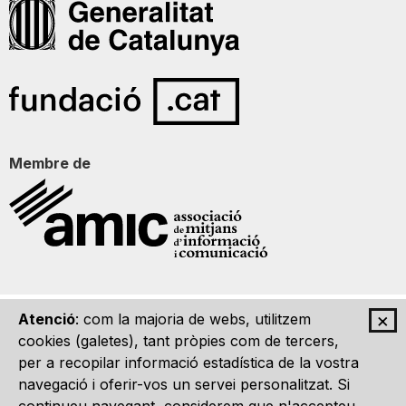
Membre de
×
Atenció
: com la majoria de webs, utilitzem
Qui som
Contacte
Imatge Gràfica
Avís legal
cookies (galetes), tant pròpies com de tercers,
per a recopilar informació estadística de la vostra
navegació i oferir-vos un servei personalitzat. Si