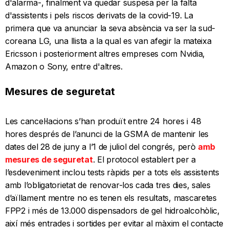
d'alarma-, finalment va quedar suspesa per la falta
d'assistents i pels riscos derivats de la covid-19. La
primera que va anunciar la seva absència va ser la sud-
coreana LG, una llista a la qual es van afegir la mateixa
Ericsson i posteriorment altres empreses com Nvidia,
Amazon o Sony, entre d'altres.
Mesures de seguretat
Les cancel·lacions s’han produït entre 24 hores i 48
hores després de l’anunci de la GSMA de mantenir les
dates del 28 de juny a l’1 de juliol del congrés, però
amb
mesures de seguretat
. El protocol establert per a
l’esdeveniment inclou tests ràpids per a tots els assistents
amb l’obligatorietat de renovar-los cada tres dies, sales
d’aïllament mentre no es tenen els resultats, mascaretes
FPP2 i més de 13.000 dispensadors de gel hidroalcohòlic,
així més entrades i sortides per evitar al màxim el contacte