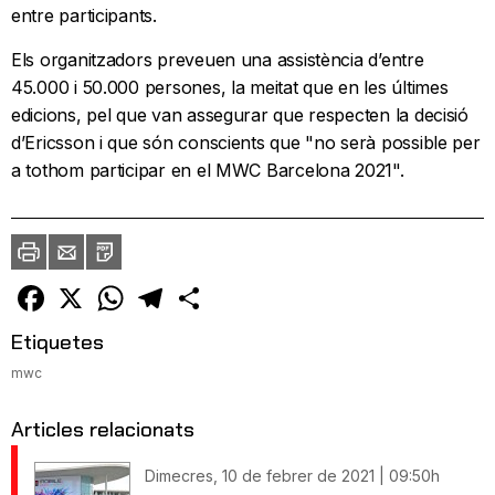
entre participants.
Els organitzadors preveuen una assistència d’entre
45.000 i 50.000 persones, la meitat que en les últimes
edicions, pel que van assegurar que respecten la decisió
d’Ericsson i que són conscients que "no serà possible per
a tothom participar en el MWC Barcelona 2021".
Imprimir
Envia
PDF
a
un
amic
Facebook
X
WhatsApp
Telegram
Comparteix
Etiquetes
mwc
Articles relacionats
Dimecres, 10 de febrer de 2021 | 09:50h