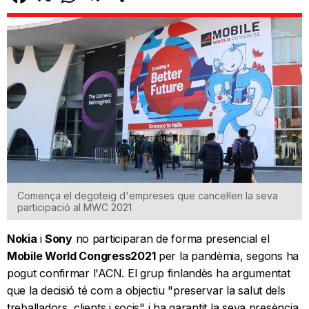
Comença el degoteig d'empreses que cancel·len la seva
participació al MWC 2021
Nokia
i
Sony
no participaran de forma presencial el
Mobile World Congress
2021
per la pandèmia, segons ha
pogut confirmar l'ACN. El grup finlandès ha argumentat
que la decisió té com a objectiu "preservar la salut dels
treballadors, clients i socis" i ha garantit la seva presència