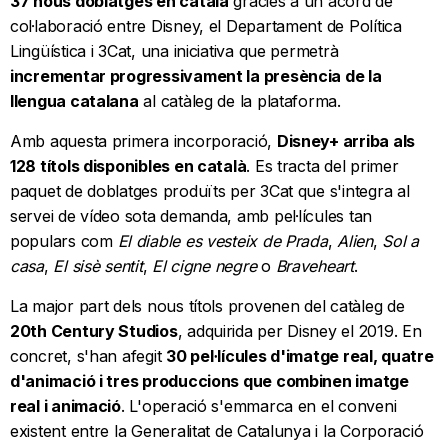
37 nous doblatges en català
gràcies a un acord de
col·laboració entre Disney, el Departament de Política
Lingüística i 3Cat, una iniciativa que permetrà
incrementar progressivament la presència de la
llengua catalana
al catàleg de la plataforma.
Amb aquesta primera incorporació,
Disney+ arriba als
128 títols disponibles en català
. Es tracta del primer
paquet de doblatges produïts per 3Cat que s'integra al
servei de vídeo sota demanda, amb pel·lícules tan
populars com
El diable es vesteix de Prada
,
Alien
,
Sol a
casa
,
El sisè sentit
,
El cigne negre
o
Braveheart
.
La major part dels nous títols provenen del catàleg de
20th Century Studios
, adquirida per Disney el 2019. En
concret, s'han afegit
30 pel·lícules d'imatge real, quatre
d'animació i tres produccions que combinen imatge
real i animació
. L'operació s'emmarca en el conveni
existent entre la Generalitat de Catalunya i la Corporació