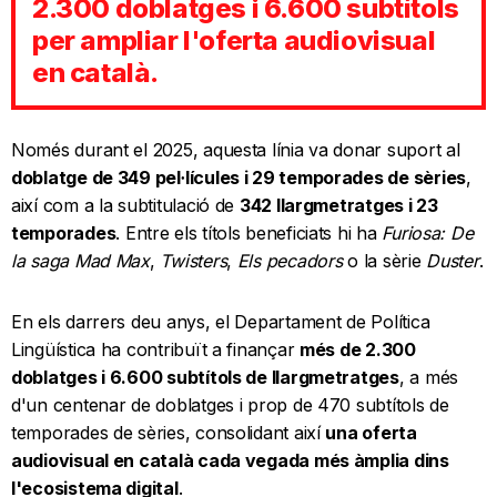
2.300 doblatges i 6.600 subtítols
per ampliar l'oferta audiovisual
en català.
Només durant el 2025, aquesta línia va donar suport al
doblatge de 349 pel·lícules i 29 temporades de sèries
,
així com a la subtitulació de
342 llargmetratges i 23
temporades
. Entre els títols beneficiats hi ha
Furiosa: De
la saga Mad Max
,
Twisters
,
Els pecadors
o la sèrie
Duster
.
En els darrers deu anys, el Departament de Política
Lingüística ha contribuït a finançar
més de 2.300
doblatges i 6.600 subtítols de llargmetratges
, a més
d'un centenar de doblatges i prop de 470 subtítols de
temporades de sèries, consolidant així
una oferta
audiovisual en català cada vegada més àmplia dins
l'ecosistema digital
.