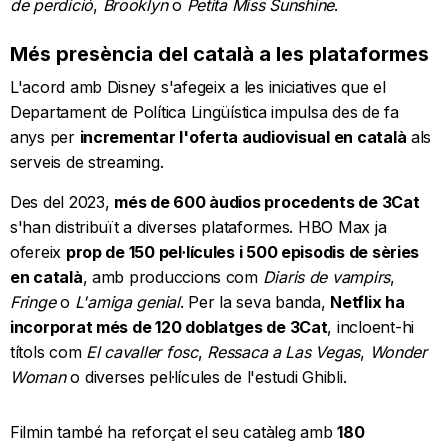
de perdició
,
Brooklyn
o
Petita Miss Sunshine
.
Més presència del català a les plataformes
L'acord amb Disney s'afegeix a les iniciatives que el
Departament de Política Lingüística impulsa des de fa
anys per
incrementar l'oferta audiovisual en català
als
serveis de streaming.
Des del 2023,
més de 600 àudios procedents de 3Cat
s'han distribuït a diverses plataformes. HBO Max ja
ofereix
prop de 150 pel·lícules i 500 episodis de sèries
en català
, amb produccions com
Diaris de vampirs
,
Fringe
o
L'amiga genial
. Per la seva banda,
Netflix ha
incorporat més de 120 doblatges de 3Cat
, incloent-hi
títols com
El cavaller fosc
,
Ressaca a Las Vegas
,
Wonder
Woman
o diverses pel·lícules de l'estudi Ghibli.
Filmin també ha reforçat el seu catàleg amb
180