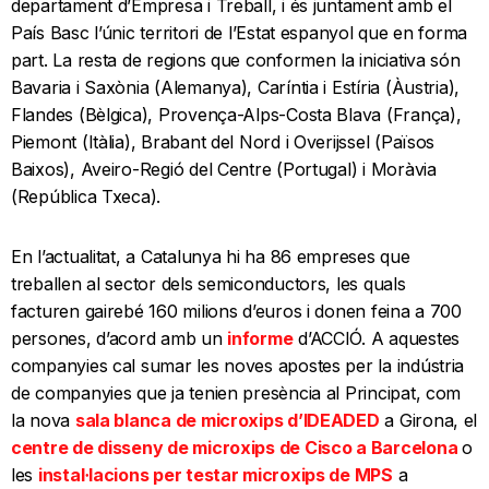
departament d’Empresa i Treball, i és juntament amb el
País Basc l’únic territori de l’Estat espanyol que en forma
part. La resta de regions que conformen la iniciativa són
Bavaria i Saxònia (Alemanya), Caríntia i Estíria (Àustria),
Flandes (Bèlgica), Provença-Alps-Costa Blava (França),
Piemont (Itàlia), Brabant del Nord i Overijssel (Països
Baixos), Aveiro-Regió del Centre (Portugal) i Moràvia
(República Txeca).
En l’actualitat, a Catalunya hi ha 86 empreses que
treballen al sector dels semiconductors, les quals
facturen gairebé 160 milions d’euros i donen feina a 700
persones, d’acord amb un
informe
d’ACCIÓ. A aquestes
companyies cal sumar les noves apostes per la indústria
de companyies que ja tenien presència al Principat, com
la nova
sala blanca de microxips d’IDEADED
a Girona, el
centre de disseny de microxips de Cisco a Barcelona
o
les
instal·lacions per testar microxips de MPS
a