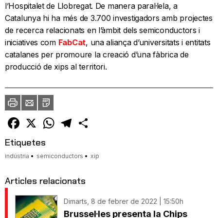
l’Hospitalet de Llobregat. De manera paral·lela, a
Catalunya hi ha més de 3.700 investigadors amb projectes
de recerca relacionats en l’àmbit dels semiconductors i
iniciatives com
FabCat
, una aliança d’universitats i entitats
catalanes per promoure la creació d’una fàbrica de
producció de xips al territori.
Imprimir
Envia
PDF
a
un
amic
Facebook
X
WhatsApp
Telegram
Comparteix
Etiquetes
indústria
semiconductors
xip
Articles relacionats
Dimarts, 8 de febrer de 2022 | 15:50h
Brussel·les presenta la Chips