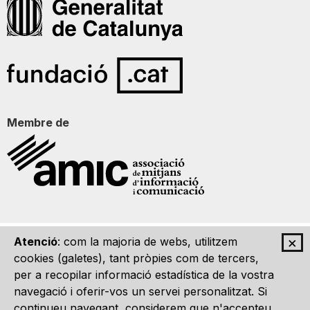
Membre de
×
Atenció
: com la majoria de webs, utilitzem
Qui som
Contacte
Imatge Gràfica
Avís legal
cookies (galetes), tant pròpies com de tercers,
per a recopilar informació estadística de la vostra
navegació i oferir-vos un servei personalitzat. Si
continueu navegant, considerem que n'accepteu