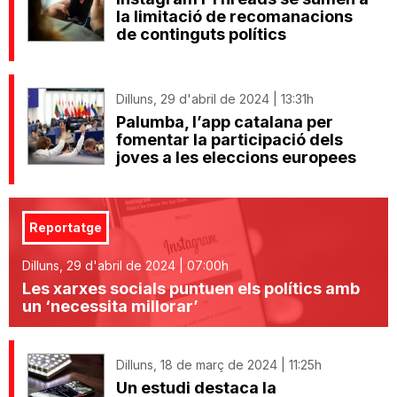
la limitació de recomanacions
de continguts polítics
Dilluns, 29 d'abril de 2024 | 13:31h
Palumba, l’app catalana per
fomentar la participació dels
joves a les eleccions europees
Reportatge
Dilluns, 29 d'abril de 2024 | 07:00h
Les xarxes socials puntuen els polítics amb
un ‘necessita millorar’
Dilluns, 18 de març de 2024 | 11:25h
Un estudi destaca la