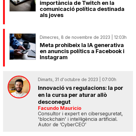
importància de Twitch en la
comunicació política destinada
als joves
Dimecres, 8 de novembre de 2023 | 12:03h
Meta prohibeix la IA generativa
en anuncis polítics a Facebook i
Instagram
Dimarts, 31 d'octubre de 2023 | 07:00h
Innovació vs regulacions: la por
en la cursa per aturar allò
desconegut
Facundo Mauricio
Consultor i expert en ciberseguretat,
'blockchain' i intel·ligència artificial.
Autor de ‘CyberCEO’