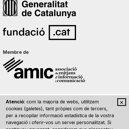
Membre de
×
Atenció
: com la majoria de webs, utilitzem
Qui som
Contacte
Imatge Gràfica
Avís legal
cookies (galetes), tant pròpies com de tercers,
per a recopilar informació estadística de la vostra
navegació i oferir-vos un servei personalitzat. Si