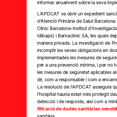
informar anualment sobre la seva impl
L’APDCAT va obrir un expedient sancio
d’Atenció Primària de Salut Barcelon
Clínic Barcelona-Institut d’Investiga
Idibaps) i Barnaclinic SA, les quals de
manera privada. La investigació de Pr
incomplir les seves obligacions en dos
implementades les mesures de segureta
per a una prevenció mínima, i per no hav
les mesures de seguretat aplicables a
dir, com a responsable i com a encarre
La resolució de l’APDCAT assegura qu
l’hospital hauria estat més protegit da
detecció i de resposta, així com a mini
filtració de dades sanitàries sensib
sanitària.