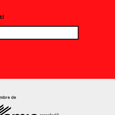
tí
mbre de