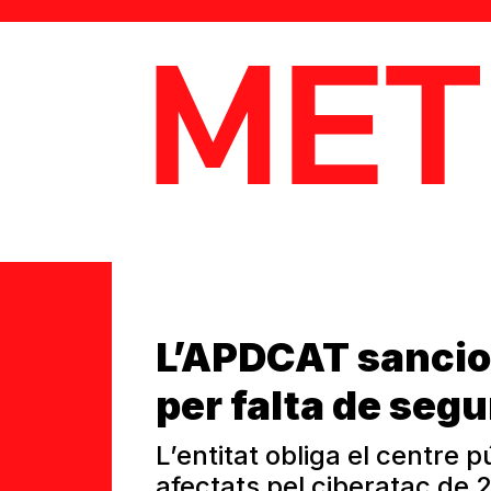
MetaData
L’APDCAT sancion
per falta de seg
L’entitat obliga el centre p
afectats pel ciberatac de