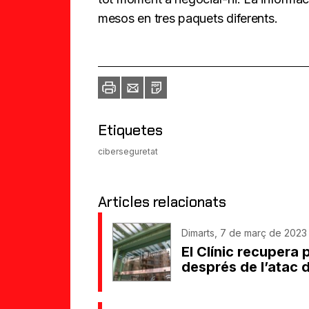
mesos en tres paquets diferents.
Imprimir
Envia
PDF
a
un
amic
Etiquetes
ciberseguretat
Articles relacionats
Dimarts, 7 de març de 2023 
El Clínic recupera 
després de l’atac 