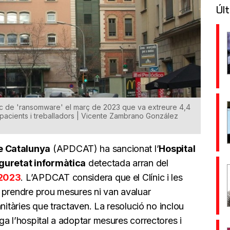
Últ
atac de 'ransomware' el març de 2023 que va extreure 4,4
e pacients i treballadors | Vicente Zambrano González
e Catalunya
(APDCAT) ha sancionat l’
Hospital
guretat informàtica
detectada arran del
 2023
. L’APDCAT considera que el Clínic i les
 prendre prou mesures ni van avaluar
nitàries que tractaven. La resolució no inclou
a l’hospital a adoptar mesures correctores i