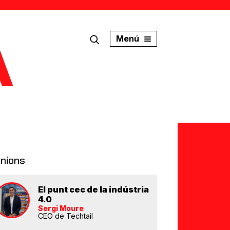
Menú
inions
El punt cec de la indústria
4.0
Sergi Moure
CEO de Techtail