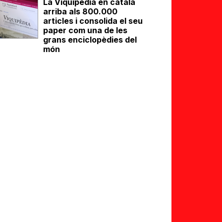
La Viquipèdia en català
arriba als 800.000
articles i consolida el seu
paper com una de les
grans enciclopèdies del
món