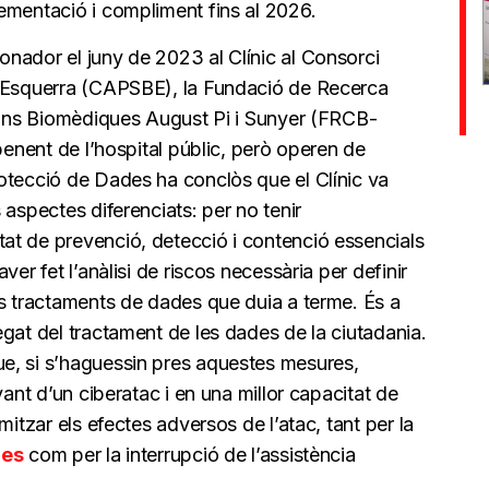
ementació i compliment fins al 2026.
nador el juny de 2023 al Clínic al Consorci
a Esquerra (CAPSBE), la Fundació de Recerca
cions Biomèdiques August Pi i Sunyer (FRCB-
penent de l’hospital públic, però operen de
otecció de Dades ha conclòs que el Clínic va
 aspectes diferenciats: per no tenir
t de prevenció, detecció i contenció essencials
er fet l’anàlisi de riscos necessària per definir
ls tractaments de dades que duia a terme. És a
gat del tractament de les dades de la ciutadania.
e, si s’haguessin pres aquestes mesures,
vant d’un ciberatac i en una millor capacitat de
mitzar els efectes adversos de l’atac, tant per la
les
com per la interrupció de l’assistència