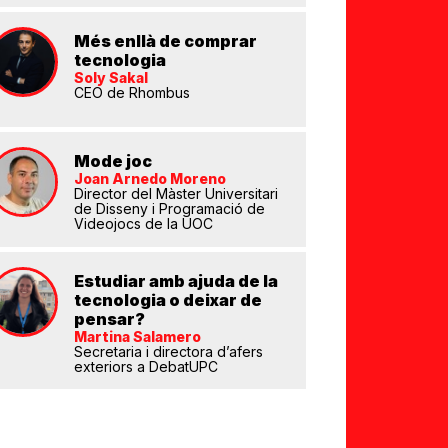
Més enllà de comprar
tecnologia
Soly Sakal
CEO de Rhombus
Mode joc
eix
Joan Arnedo Moreno
Director del Màster Universitari
de Disseny i Programació de
Videojocs de la UOC
Estudiar amb ajuda de la
tecnologia o deixar de
pensar?
Martina Salamero
Secretaria i directora d’afers
exteriors a DebatUPC