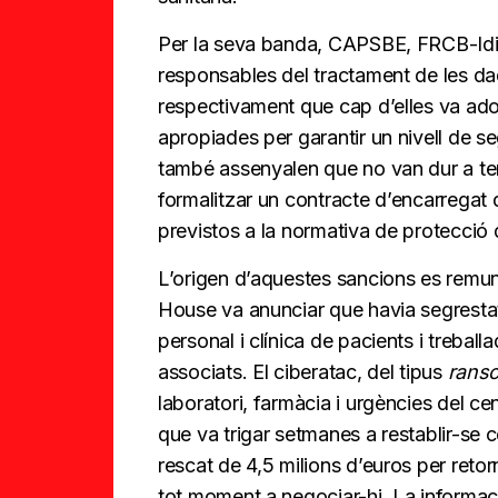
Per la seva banda, CAPSBE, FRCB-Idib
responsables del tractament de les d
respectivament que cap d’elles va ado
apropiades per garantir un nivell de s
també assenyalen que no van dur a term
formalitzar un contracte d’encarregat d
previstos a la normativa de protecció
L’origen d’aquestes sancions es remu
House va anunciar que havia segrestat
personal i clínica de pacients i treballa
associats. El ciberatac, del tipus
rans
laboratori, farmàcia i urgències del cen
que va trigar setmanes a restablir-se
rescat de 4,5 milions d’euros per retor
tot moment a negociar-hi. La informac