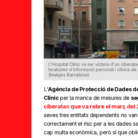
L'Hospital Clínic va ser víctima d'un ciber
terabytes d'informació personal i clínica d
(Imatges Barcelona)
L’
Agència de Protecció de Dades d
Clínic
per la manca de mesures de
se
ciberatac que va rebre el març del
seves tres entitats dependents no van
correctament el risc per a les dades sa
cap multa econòmica, però sí que oblig