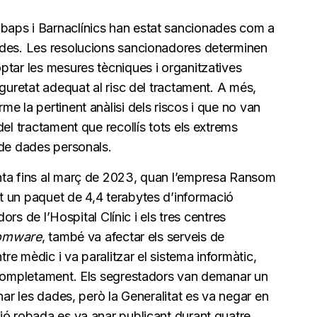
aps i Barnaclínics han estat sancionades com a
ades. Les resolucions sancionadores determinen
ptar les mesures tècniques i organitzatives
eguretat adequat al risc del tractament. A més,
e la pertinent anàlisi dels riscos i que no van
el tractament que recollís tots els extrems
 de dades personals.
nta fins al març de 2023, quan l’empresa Ransom
 un paquet de 4,4 terabytes d’informació
dors de l’Hospital Clínic i els tres centres
omware
, també va afectar els serveis de
tre mèdic i va paralitzar el sistema informàtic,
 completament. Els segrestadors van demanar un
nar les dades, però la Generalitat es va negar en
ió robada es va anar publicant durant quatre