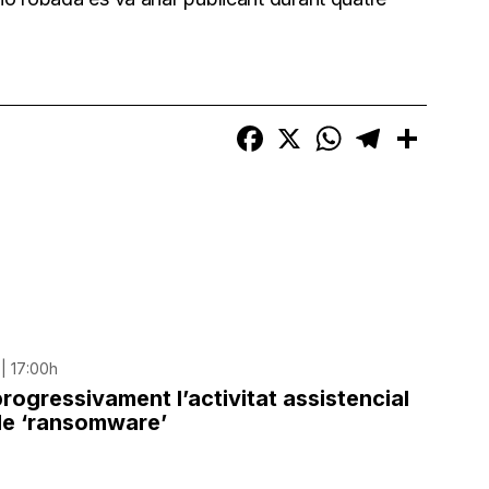
Facebook
X
WhatsApp
Telegram
Compart
| 17:00h
progressivament l’activitat assistencial
de ‘ransomware’