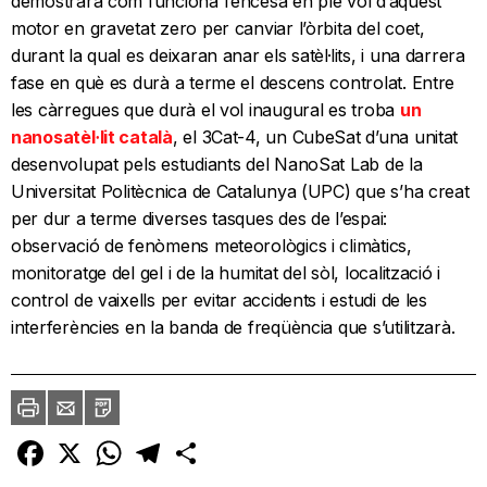
demostrarà com funciona l’encesa en ple vol d’aquest
motor en gravetat zero per canviar l’òrbita del coet,
durant la qual es deixaran anar els satèl·lits, i una darrera
fase en què es durà a terme el descens controlat. Entre
les càrregues que durà el vol inaugural es troba
un
nanosatèl·lit català
, el 3Cat-4, un CubeSat d’una unitat
desenvolupat pels estudiants del NanoSat Lab de la
Universitat Politècnica de Catalunya (UPC) que s’ha creat
per dur a terme diverses tasques des de l’espai:
observació de fenòmens meteorològics i climàtics,
monitoratge del gel i de la humitat del sòl, localització i
control de vaixells per evitar accidents i estudi de les
interferències en la banda de freqüència que s’utilitzarà.
Imprimir
Envia
PDF
a
un
amic
Facebook
X
WhatsApp
Telegram
Comparteix