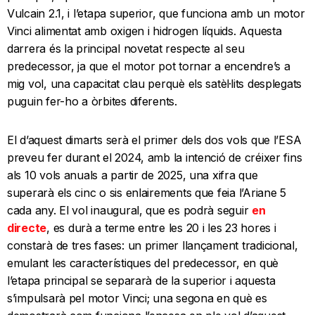
Vulcain 2.1, i l’etapa superior, que funciona amb un motor
Vinci alimentat amb oxigen i hidrogen líquids. Aquesta
darrera és la principal novetat respecte al seu
predecessor, ja que el motor pot tornar a encendre’s a
mig vol, una capacitat clau perquè els satèl·lits desplegats
puguin fer-ho a òrbites diferents.
El d’aquest dimarts serà el primer dels dos vols que l’ESA
preveu fer durant el 2024, amb la intenció de créixer fins
als 10 vols anuals a partir de 2025, una xifra que
superarà els cinc o sis enlairements que feia l’Ariane 5
cada any. El vol inaugural, que es podrà seguir
en
directe
, es durà a terme entre les 20 i les 23 hores i
constarà de tres fases: un primer llançament tradicional,
emulant les característiques del predecessor, en què
l’etapa principal se separarà de la superior i aquesta
s’impulsarà pel motor Vinci; una segona en què es