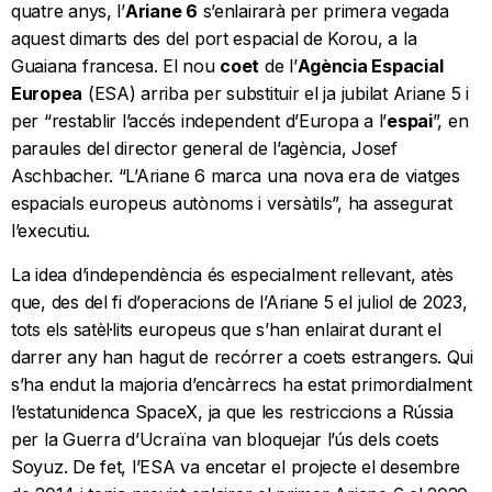
quatre anys, l’
Ariane 6
s’enlairarà per primera vegada
aquest dimarts des del port espacial de Korou, a la
Guaiana francesa. El nou
coet
de l’
Agència Espacial
Europea
(ESA) arriba per substituir el ja jubilat Ariane 5 i
per “restablir l’accés independent d’Europa a l’
espai
”, en
paraules del director general de l’agència, Josef
Aschbacher. “L’Ariane 6 marca una nova era de viatges
espacials europeus autònoms i versàtils”, ha assegurat
l’executiu.
La idea d’independència és especialment rellevant, atès
que, des del fi d’operacions de l’Ariane 5 el juliol de 2023,
tots els satèl·lits europeus que s’han enlairat durant el
darrer any han hagut de recórrer a coets estrangers. Qui
s’ha endut la majoria d’encàrrecs ha estat primordialment
l’estatunidenca SpaceX, ja que les restriccions a Rússia
per la Guerra d’Ucraïna van bloquejar l’ús dels coets
Soyuz. De fet, l’ESA va encetar el projecte el desembre