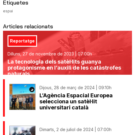
Etiquetes
espai
Articles relacionats
Reportatge
Dilluns, 27 de novembre de 2023 | 07:00h
La tecnologia dels satèl·lits guanya
protagonisme en l’auxili de les catàstrofes
naturals
Dijous, 28 de març de 2024 | 09:10h
L’Agència Espacial Europea
selecciona un satèl·lit
universitari català
Dimarts, 2 de juliol de 2024 | 07:00h