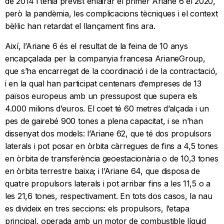
de 2014 i tenia previst enlairar el primer Ariane 6 el 2020,
però la pandèmia, les complicacions tècniques i el context
bèl·lic han retardat el llançament fins ara.
Així, l’Ariane 6 és el resultat de la feina de 10 anys
encapçalada per la companyia francesa ArianeGroup,
que s’ha encarregat de la coordinació i de la contractació,
i en la qual han participat centenars d’empreses de 13
països europeus amb un pressupost que supera els
4.000 milions d’euros. El coet té 60 metres d’alçada i un
pes de gairebé 900 tones a plena capacitat, i se n’han
dissenyat dos models: l’Ariane 62, que té dos propulsors
laterals i pot posar en òrbita càrregues de fins a 4,5 tones
en òrbita de transferència geoestacionària o de 10,3 tones
en òrbita terrestre baixa; i l’Ariane 64, que disposa de
quatre propulsors laterals i pot arribar fins a les 11,5 o a
les 21,6 tones, respectivament. En tots dos casos, la nau
es divideix en tres seccions: els propulsors, l’etapa
principal, operada amb un motor de combustible líquid