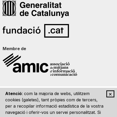
Membre de
×
Atenció
: com la majoria de webs, utilitzem
Qui som
Contacte
Imatge Gràfica
Avís legal
cookies (galetes), tant pròpies com de tercers,
per a recopilar informació estadística de la vostra
navegació i oferir-vos un servei personalitzat. Si