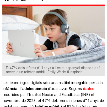
El 47% dels infants d'11 anys a l'estat espanyol disposa o té
accés a un telèfon mòbil | Emily Wade (Unsplash)
Les tecnologies digitals són una realitat innegable per a la
infància
i l’
adolescència
d’ara i avui. Segons
dades
recollides per l’Institut Nacional d’Estadística (INE) el
novembre de 2023, el 47% dels nens i nenes d’11 anys de
l’estat espanyol té
telèfon mòbil
, i el 92% ha fet servir