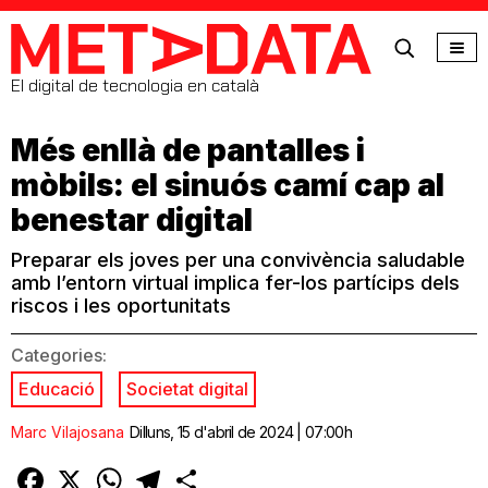
MetaData
El digital de tecnologia en català
Més enllà de pantalles i
mòbils: el sinuós camí cap al
benestar digital
Preparar els joves per una convivència saludable
amb l’entorn virtual implica fer-los partícips dels
riscos i les oportunitats
Categories:
Educació
Societat digital
Marc Vilajosana
Dilluns, 15 d'abril de 2024 | 07:00h
Facebook
X
WhatsApp
Telegram
Comparteix