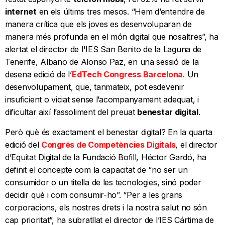
internet
en els últims tres mesos. “Hem d’entendre de
manera crítica que els joves es desenvoluparan de
manera més profunda en el món digital que nosaltres”, ha
alertat el director de l'IES San Benito de la Laguna de
Tenerife, Albano de Alonso Paz, en una sessió de la
desena edició de l’
EdTech Congress Barcelona
. Un
desenvolupament, que, tanmateix, pot esdevenir
insuficient o viciat sense l’acompanyament adequat, i
dificultar així l’assoliment del preuat
benestar digital
.
Però què és exactament el benestar digital? En la quarta
edició del
Congrés de Competències Digitals
, el director
d’Equitat Digital de la Fundació Bofill, Héctor Gardó, ha
definit el concepte com la capacitat de “no ser un
consumidor o un titella de les tecnologies, sinó poder
decidir què i com consumir-ho”. “Per a les grans
corporacions, els nostres drets i la nostra salut no són
cap prioritat”, ha subratllat el director de l’IES Cártima de