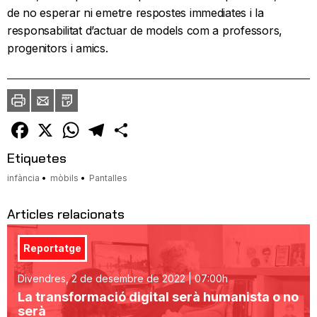
de no esperar ni emetre respostes immediates i la
responsabilitat d’actuar de models com a professors,
progenitors i amics.
Imprimir
Envia
PDF
a
un
amic
Facebook
X
WhatsApp
Telegram
Comparteix
Etiquetes
infància
mòbils
Pantalles
Articles relacionats
Reportatge
Divendres, 2 de desembre de 2022 | 07:00h
La transformació digital serà humanista o no
serà