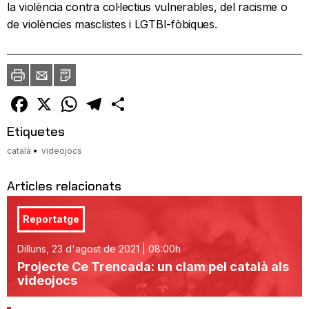
la violència contra col·lectius vulnerables, del racisme o
de violències masclistes i LGTBI-fòbiques.
Imprimir
Envia
PDF
a
un
amic
Facebook
X
WhatsApp
Telegram
Comparteix
Etiquetes
català
videojocs
Articles relacionats
Reportatge
Dilluns, 23 d'agost de 2021 | 08:00h
Projecte Ce Trencada: un clam pel català als
videojocs