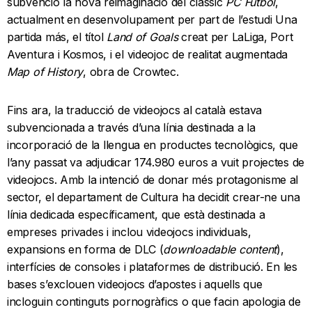
subvenció la nova reimaginació del clàssic
PC Fútbol
,
actualment en desenvolupament per part de l’estudi Una
partida más, el títol
Land of Goals
creat per LaLiga, Port
Aventura i Kosmos, i el videojoc de realitat augmentada
Map of History
, obra de Crowtec.
Fins ara, la traducció de videojocs al català estava
subvencionada a través d’una línia destinada a la
incorporació de la llengua en productes tecnològics, que
l’any passat va adjudicar 174.980 euros a vuit projectes de
videojocs. Amb la intenció de donar més protagonisme al
sector, el departament de Cultura ha decidit crear-ne una
línia dedicada específicament, que està destinada a
empreses privades i inclou videojocs individuals,
expansions en forma de DLC (
downloadable content
),
interfícies de consoles i plataformes de distribució. En les
bases s’exclouen videojocs d’apostes i aquells que
incloguin continguts pornogràfics o que facin apologia de