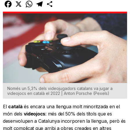
Facebook
X
WhatsApp
Telegram
Comparteix
Només un 5,3% dels videojugadors catalans va jugar a
videojocs en català el 2022 | Anton Porsche (Pexels)
El
català
és encara una llengua molt minoritzada en el
món dels
videojocs
: més del 50% dels títols que es
desenvolupen a Catalunya incorporen la llengua, però és
molt complicat que arribi a obres creades en altres