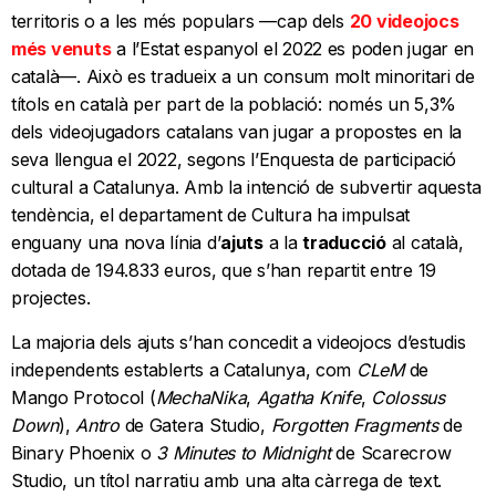
territoris o a les més populars —cap dels
20 videojocs
més venuts
a l’Estat espanyol el 2022 es poden jugar en
català—. Això es tradueix a un consum molt minoritari de
títols en català per part de la població: només un 5,3%
dels videojugadors catalans van jugar a propostes en la
seva llengua el 2022, segons l’Enquesta de participació
cultural a Catalunya. Amb la intenció de subvertir aquesta
tendència, el departament de Cultura ha impulsat
enguany una nova línia d’
ajuts
a la
traducció
al català,
dotada de 194.833 euros, que s’han repartit entre 19
projectes.
La majoria dels ajuts s’han concedit a videojocs d’estudis
independents establerts a Catalunya, com
CLeM
de
Mango Protocol (
MechaNika
,
Agatha Knife
,
Colossus
Down
),
Antro
de Gatera Studio,
Forgotten
Fragments
de
Binary Phoenix o
3 Minutes to Midnight
de Scarecrow
Studio, un títol narratiu amb una alta càrrega de text.