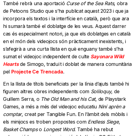
També rebrà una aportació
Curse of the Sea Rats
, obra
de Petoons Studio que s’ha publicat aquest 2023 i que ja
incorpora els textos i la interfície en català, però que ara
hi sumarà també el doblatge de les veus. Aquest darrer
cas és especialment notori, ja que els doblatges en català
en el món dels videojocs són pràcticament inexistents, i
s’afegirà a una curta llista en què enguany també s’ha
sumat el videojoc independent de culte
Sayonara Wild
Hearts
de Simogo, traduït i doblat de manera comunitària
pel
Projecte Ce Trencada
.
En la llista de títols beneficiats per la línia d’ajuts també hi
figuren altres obres independents com
Soliloquy
, de
Guillem Serra, o
The Old Man and his Cat
, de Playstark
Games, a més a més del videojoc educatiu
Niní aprèn a
comptar
, creat per Tangible Fun. En l’àmbit dels mòbils i
els minijocs es troben propostes com
Endless Siege
,
Basket Champs
o
Longest Word
. També ha rebut