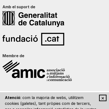
Amb el suport de
Membre de
×
Atenció
: com la majoria de webs, utilitzem
Qui som
Contacte
Imatge Gràfica
Avís legal
cookies (galetes), tant pròpies com de tercers,