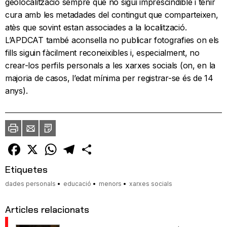
geolocalització sempre que no sigui imprescindible i tenir
cura amb les metadades del contingut que comparteixen,
atès que sovint estan associades a la localització.
L’APDCAT també aconsella no publicar fotografies on els
fills siguin fàcilment reconeixibles i, especialment, no
crear-los perfils personals a les xarxes socials (on, en la
majoria de casos, l’edat mínima per registrar-se és de 14
anys).
Imprimir
Envia
PDF
a
un
amic
Facebook
X
WhatsApp
Telegram
Comparteix
Etiquetes
dades personals
educació
menors
xarxes socials
Articles relacionats