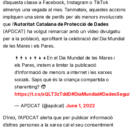
d’aquesta classe a Facebook, Instagram o TikTok
almenys una vegada al mes. Tanmateix, aquestes accions
impliquen una sèrie de perills per als menors involucrats
que l
‘Autoritat Catalana de Protecció de Dades
(APDCAT) ha volgut remarcar amb un vídeo divulgatiu
per a la població, aprofitant la celebració del Dia Mundial
de les Mares i els Pares.
👨‍👨‍👦‍👦👨‍👧‍👧En el Dia Mundial de les Mares i
els Pares, instem a limitar la publicació
d'informació de menors a internet i les xarxes
socials. Saps què és la criança compartida o
sharenting? 🧒
https://t.co/xQLT3zTddD
#DiaMundial
#DadesSegur
— APDCAT (@apdcat)
June 1, 2022
D’inici, l’APDCAT alerta que per publicar informació
d’altres persones a la xarxa cal el seu consentiment