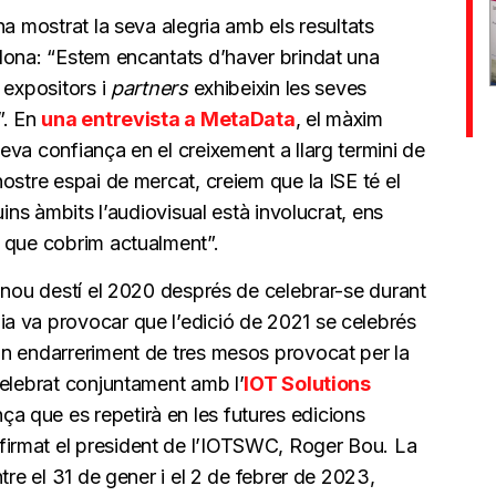
ha mostrat la seva alegria amb els resultats
lona: “Estem encantats d’haver brindat una
 expositors i
partners
exhibeixin les seves
”. En
una entrevista a MetaData
, el màxim
va confiança en el creixement a llarg termini de
ostre espai de mercat, creiem que la ISE té el
uins àmbits l’audiovisual està involucrat, ens
 que cobrim actualment”.
 nou destí el 2020 després de celebrar-se durant
a va provocar que l’edició de 2021 se celebrés
un endarreriment de tres mesos provocat per la
celebrat conjuntament amb l’
IOT Solutions
a que es repetirà en les futures edicions
irmat el president de l’IOTSWC, Roger Bou. La
tre el 31 de gener i el 2 de febrer de 2023,