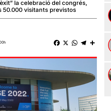
"èxit” la celebració del congrés,
s 50.000 visitants previstos
Facebook
X
WhatsApp
Telegram
Compart
:00h