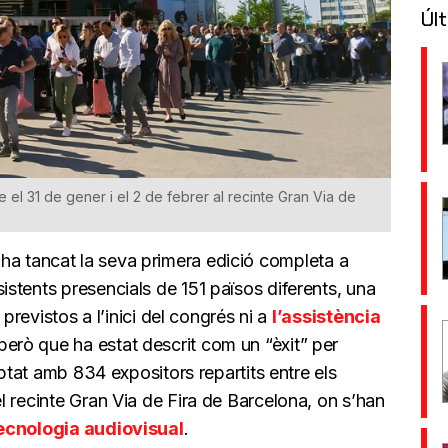
Últ
e el 31 de gener i el 2 de febrer al recinte Gran Via de
 ha tancat la seva primera edició completa a
stents presencials de 151 països diferents, una
 previstos a l’inici del congrés ni a
l’assistència
 però que ha estat descrit com un “èxit” per
mptat amb 834 expositors repartits entre els
 recinte Gran Via de Fira de Barcelona, on s’han
ecnologia audiovisual
.