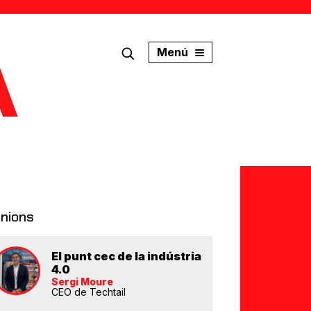
Menú
inions
El punt cec de la indústria
4.0
Sergi Moure
CEO de Techtail