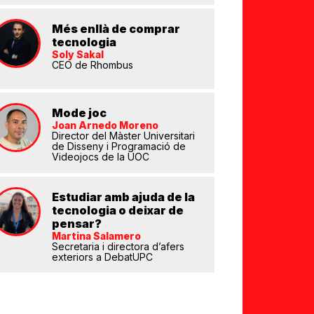
Més enllà de comprar
tecnologia
Soly Sakal
CEO de Rhombus
Mode joc
eix
Joan Arnedo Moreno
Director del Màster Universitari
de Disseny i Programació de
Videojocs de la UOC
Estudiar amb ajuda de la
tecnologia o deixar de
pensar?
Martina Salamero
Secretaria i directora d’afers
exteriors a DebatUPC