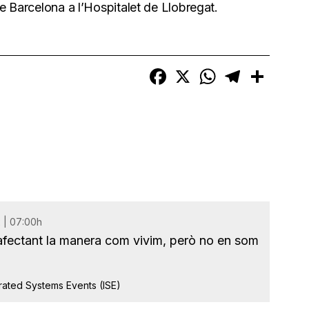
e Barcelona a l’Hospitalet de Llobregat.
Facebook
X
WhatsApp
Telegram
Compart
 | 07:00h
 afectant la manera com vivim, però no en som
grated Systems Events (ISE)