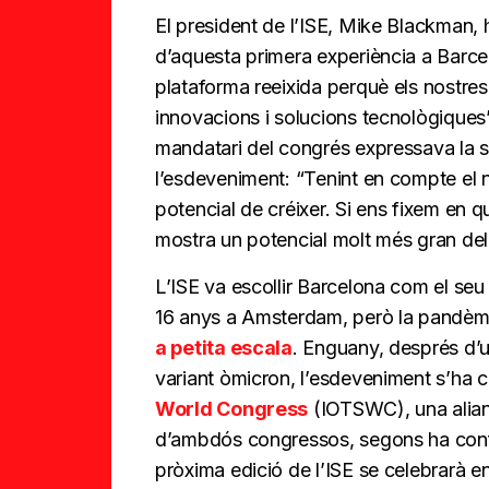
El president de l’ISE, Mike Blackman, 
d’aquesta primera experiència a Barce
plataforma reeixida perquè els nostres
innovacions i solucions tecnològiques
mandatari del congrés expressava la se
l’esdeveniment: “Tenint en compte el n
potencial de créixer. Si ens fixem en q
mostra un potencial molt més gran del
L’ISE va escollir Barcelona com el seu
16 anys a Amsterdam, però la pandèmi
a petita escala
. Enguany, després d’
variant òmicron, l’esdeveniment s’ha 
World Congress
(IOTSWC), una alianç
d’ambdós congressos, segons ha conf
pròxima edició de l’ISE se celebrarà en