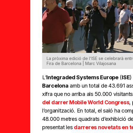
La pròxima edició de l'ISE se celebrarà entr
Fira de Barcelona | Marc Vilajosana
L’
Integraded Systems Europe
(
ISE
)
Barcelona
amb un total de 43.691 assi
xifra que no arriba als 50.000 visitants
del darrer Mobile World Congress
,
l’organització. En total, el saló ha co
48.000 metres quadrats d’exhibició del
presentat les
darreres novetats en t