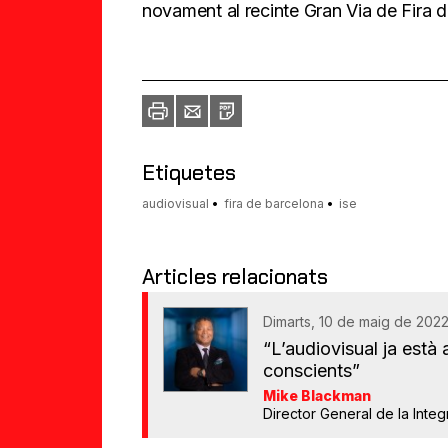
novament al recinte Gran Via de Fira d
Imprimir
Envia
PDF
a
un
amic
Etiquetes
audiovisual
fira de barcelona
ise
Articles relacionats
Dimarts, 10 de maig de 2022
“L’audiovisual ja està
conscients”
Mike Blackman
Director General de la Inte