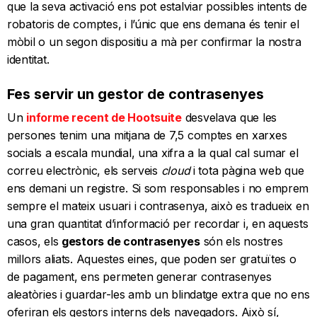
que la seva activació ens pot estalviar possibles intents de
robatoris de comptes, i l’únic que ens demana és tenir el
mòbil o un segon dispositiu a mà per confirmar la nostra
identitat.
Fes servir un gestor de contrasenyes
Un
informe recent de Hootsuite
desvelava que les
persones tenim una mitjana de 7,5 comptes en xarxes
socials a escala mundial, una xifra a la qual cal sumar el
correu electrònic, els serveis
cloud
i tota pàgina web que
ens demani un registre. Si som responsables i no emprem
sempre el mateix usuari i contrasenya, això es tradueix en
una gran quantitat d’informació per recordar i, en aquests
casos, els
gestors de contrasenyes
són els nostres
millors aliats. Aquestes eines, que poden ser gratuïtes o
de pagament, ens permeten generar contrasenyes
aleatòries i guardar-les amb un blindatge extra que no ens
oferiran els gestors interns dels navegadors. Això sí,