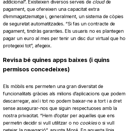
addicional”. Existeixen diversos serveis de
cloud
de
pagament, que ofereixen una capacitat extra
d’emmagatzematge i, generalment, un sistema de còpies
de seguretat automatitzades. “Si fas un contracte de
pagament, tindràs garanties. Els usuaris no es plantegen
pagar un euro al mes per tenir un disc dur virtual que ho
protegeixi tot”, afegeix.
Revisa bé quines apps baixes (i quins
permisos concedeixes)
Els mòbils ens permeten una gran diversitat de
funcionalitats gràcies als milions d’aplicacions que podem
descarregar, així i tot no podem baixar-ne a tort i a dret
sense assegurar-nos que siguin respectuoses amb la
nostra privacitat. “Hem d’optar per aquelles que ens
permetin decidir si vull utilitzar o no
cookies
o si vull
netejar la navegació”, apunta Moré. En aquesta línia,