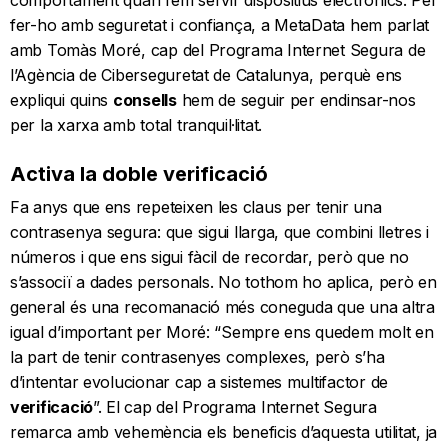
fer-ho amb seguretat i confiança, a MetaData hem parlat
amb Tomàs Moré, cap del Programa Internet Segura de
l’Agència de Ciberseguretat de Catalunya, perquè ens
expliqui quins
consells
hem de seguir per endinsar-nos
per la xarxa amb total tranquil·litat.
Activa la doble verificació
Fa anys que ens repeteixen les claus per tenir una
contrasenya segura: que sigui llarga, que combini lletres i
números i que ens sigui fàcil de recordar, però que no
s’associï a dades personals. No tothom ho aplica, però en
general és una recomanació més coneguda que una altra
igual d’important per Moré: “Sempre ens quedem molt en
la part de tenir contrasenyes complexes, però s’ha
d’intentar evolucionar cap a sistemes multifactor de
verificació
”. El cap del Programa Internet Segura
remarca amb vehemència els beneficis d’aquesta utilitat, ja