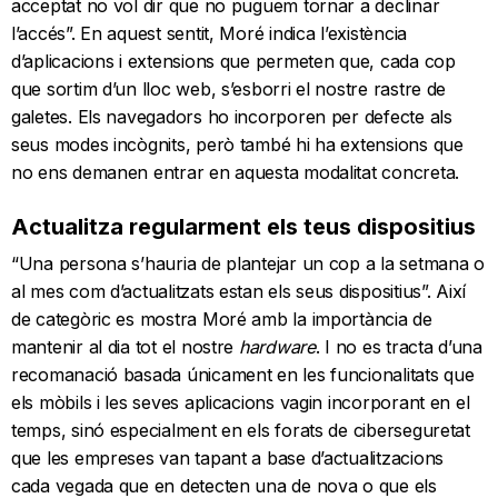
acceptat no vol dir que no puguem tornar a declinar
l’accés”. En aquest sentit, Moré indica l’existència
d’aplicacions i extensions que permeten que, cada cop
que sortim d’un lloc web, s’esborri el nostre rastre de
galetes. Els navegadors ho incorporen per defecte als
seus modes incògnits, però també hi ha extensions que
no ens demanen entrar en aquesta modalitat concreta.
Actualitza regularment els teus dispositius
“Una persona s’hauria de plantejar un cop a la setmana o
al mes com d’actualitzats estan els seus dispositius”. Així
de categòric es mostra Moré amb la importància de
mantenir al dia tot el nostre
hardware
. I no es tracta d’una
recomanació basada únicament en les funcionalitats que
els mòbils i les seves aplicacions vagin incorporant en el
temps, sinó especialment en els forats de ciberseguretat
que les empreses van tapant a base d’actualitzacions
cada vegada que en detecten una de nova o que els