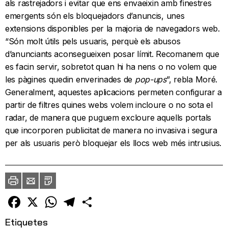
als rastrejadors i evitar que ens envaeixin amb finestres
emergents són els bloquejadors d’anuncis, unes
extensions disponibles per la majoria de navegadors web.
“Són molt útils pels usuaris, perquè els abusos
d’anunciants aconsegueixen posar límit. Recomanem que
es facin servir, sobretot quan hi ha nens o no volem que
les pàgines quedin enverinades de
pop-ups
”, rebla Moré.
Generalment, aquestes aplicacions permeten configurar a
partir de filtres quines webs volem incloure o no sota el
radar, de manera que puguem excloure aquells portals
que incorporen publicitat de manera no invasiva i segura
per als usuaris però bloquejar els llocs web més intrusius.
Imprimir
Envia
PDF
a
un
amic
Facebook
X
WhatsApp
Telegram
Comparteix
Etiquetes