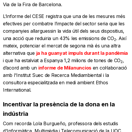
Via de la Fira de Barcelona.
L’informe del CESE registra que una de les mesures més
efectives per combatre l’impacte del sector seria que les
companyies allarguessin la vida útil dels seus dispositius,
una acció que reduiria un 43% les emissions de CO
. Així
2
mateix, potenciar el mercat de segona mà és una altra
alternativa que
ja ha guanyat impuls durant la pandèmia
i que ha estalviat a Espanya 1,2 milions de tones de CO
,
2
d’acord amb un
informe de Milanuncios
en col·laboració
amb l'Institut Suec de Recerca Mediambiental i la
consultora especialitzada en medi ambient Ethos
International.
Incentivar la presència de la dona en la
indústria
Com recorda Lola Burgueño, professora dels estudis
d'Informàtica, Multimèdia i Telecomunicació de la UOC,