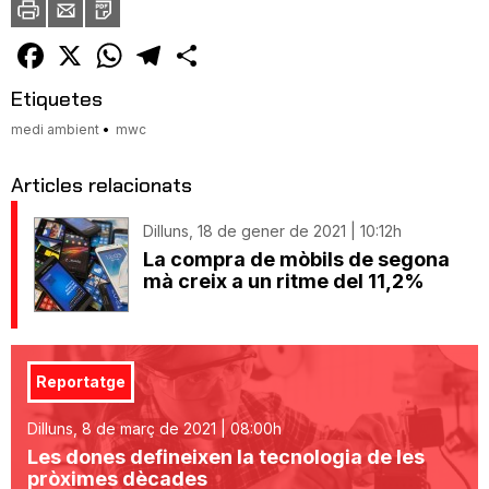
a
un
amic
Facebook
X
WhatsApp
Telegram
Comparteix
Etiquetes
medi ambient
mwc
Articles relacionats
Dilluns, 18 de gener de 2021 | 10:12h
La compra de mòbils de segona
mà creix a un ritme del 11,2%
Reportatge
Dilluns, 8 de març de 2021 | 08:00h
Les dones defineixen la tecnologia de les
pròximes dècades