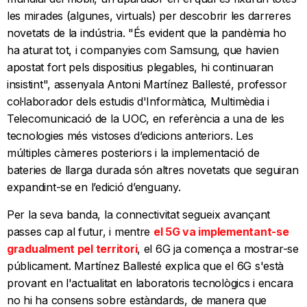
les mirades (algunes, virtuals) per descobrir les darreres
novetats de la indústria. "És evident que la pandèmia ho
ha aturat tot, i companyies com Samsung, que havien
apostat fort pels dispositius plegables, hi continuaran
insistint", assenyala Antoni Martínez Ballesté, professor
col·laborador dels estudis d'Informàtica, Multimèdia i
Telecomunicació de la UOC, en referència a una de les
tecnologies més vistoses d’edicions anteriors. Les
múltiples càmeres posteriors i la implementació de
bateries de llarga durada són altres novetats que seguiran
expandint-se en l’edició d’enguany.
Per la seva banda, la connectivitat segueix avançant
passes cap al futur, i mentre
el 5G va implementant-se
gradualment pel territori
, el 6G ja comença a mostrar-se
públicament. Martínez Ballesté explica que el 6G s'està
provant en l'actualitat en laboratoris tecnològics i encara
no hi ha consens sobre estàndards, de manera que