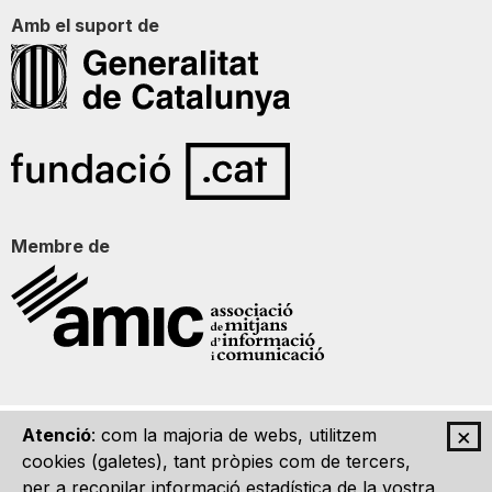
Amb el suport de
Membre de
×
Atenció
: com la majoria de webs, utilitzem
Qui som
Contacte
Imatge Gràfica
Avís legal
cookies (galetes), tant pròpies com de tercers,
per a recopilar informació estadística de la vostra