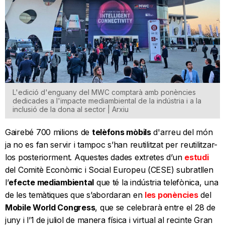
L'edició d'enguany del MWC comptarà amb ponències
dedicades a l'impacte mediambiental de la indústria i a la
inclusió de la dona al sector | Arxiu
Gairebé 700 milions de
telèfons mòbils
d'arreu del món
ja no es fan servir i tampoc s’han reutilitzat per reutilitzar-
los posteriorment. Aquestes dades extretes d’un
estudi
del Comitè Econòmic i Social Europeu (CESE) subratllen
l’
efecte mediambiental
que té la indústria telefònica, una
de les temàtiques que s’abordaran en
les ponències
del
Mobile World Congress
, que se celebrarà entre el 28 de
juny i l’1 de juliol de manera física i virtual al recinte Gran