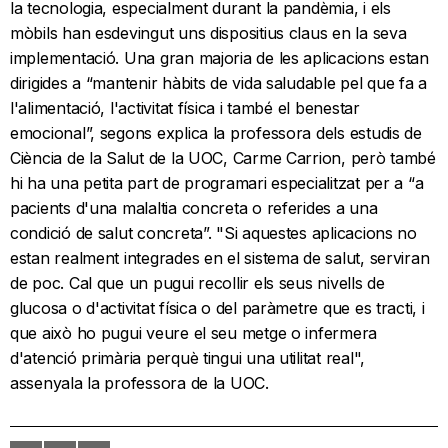
la tecnologia, especialment durant la pandèmia, i els
mòbils han esdevingut uns dispositius claus en la seva
implementació. Una gran majoria de les aplicacions estan
dirigides a “mantenir hàbits de vida saludable pel que fa a
l'alimentació, l'activitat física i també el benestar
emocional”, segons explica la professora dels estudis de
Ciència de la Salut de la UOC, Carme Carrion, però també
hi ha una petita part de programari especialitzat per a “a
pacients d'una malaltia concreta o referides a una
condició de salut concreta”. "Si aquestes aplicacions no
estan realment integrades en el sistema de salut, serviran
de poc. Cal que un pugui recollir els seus nivells de
glucosa o d'activitat física o del paràmetre que es tracti, i
que això ho pugui veure el seu metge o infermera
d'atenció primària perquè tingui una utilitat real",
assenyala la professora de la UOC.
Imprimir
Envia
PDF