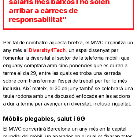
salaris més baixos i no solen
arribar a càrrecs de
responsabilitat"
Per tal de combatre aquesta bretxa, el MWC organitza un
any més el
Diversity4Tech
, un espai dissenyat per
fomentar la diversitat al sector de la telefonia mòbil i que
enguany comptarà amb cinc ponències que es duran a
terme el dia 29, entre les quals es troba una xerrada
sobre com transformar l’espai de treball per fer-lo més
inclusiu. Així mateix, el 30 de juny també se celebrarà una
taula rodona amb una discussió enfocada en les accions
a dur a terme per avançar en diversitat, inclusió i igualtat.
Mòbils plegables, salut i 6G
El MWC convertirà Barcelona un any més en la capital
mundial del mòbil, un aparador en el qual es fixaran totes