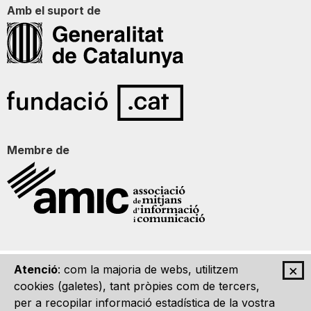
Amb el suport de
Membre de
×
Atenció
: com la majoria de webs, utilitzem
Qui som
Contacte
Imatge Gràfica
Avís legal
cookies (galetes), tant pròpies com de tercers,
per a recopilar informació estadística de la vostra