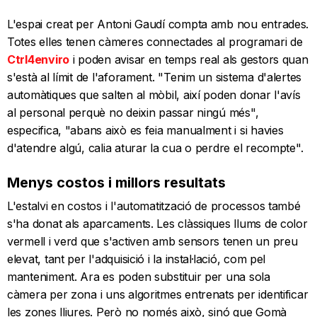
L'espai creat per Antoni Gaudí compta amb nou entrades.
Totes elles tenen càmeres connectades al programari de
Ctrl4enviro
i poden avisar en temps real als gestors quan
s'està al límit de l'aforament. "Tenim un sistema d'alertes
automàtiques que salten al mòbil, així poden donar l'avís
al personal perquè no deixin passar ningú més",
especifica, "abans això es feia manualment i si havies
d'atendre algú, calia aturar la cua o perdre el recompte".
Menys costos i millors resultats
L'estalvi en costos i l'automatització de processos també
s'ha donat als aparcaments. Les clàssiques llums de color
vermell i verd que s'activen amb sensors tenen un preu
elevat, tant per l'adquisició i la instal·lació, com pel
manteniment. Ara es poden substituir per una sola
càmera per zona i uns algoritmes entrenats per identificar
les zones lliures. Però no només això, sinó que Gomà