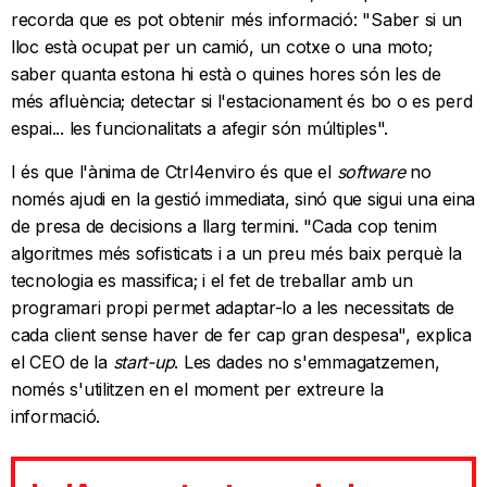
recorda que es pot obtenir més informació: "Saber si un
lloc està ocupat per un camió, un cotxe o una moto;
saber quanta estona hi està o quines hores són les de
més afluència; detectar si l'estacionament és bo o es perd
espai... les funcionalitats a afegir són múltiples".
I és que l'ànima de Ctrl4enviro és que el
software
no
només ajudi en la gestió immediata, sinó que sigui una eina
de presa de decisions a llarg termini. "Cada cop tenim
algoritmes més sofisticats i a un preu més baix perquè la
tecnologia es massifica; i el fet de treballar amb un
programari propi permet adaptar-lo a les necessitats de
cada client sense haver de fer cap gran despesa", explica
el CEO de la
start-up
. Les dades no s'emmagatzemen,
només s'utilitzen en el moment per extreure la
informació.