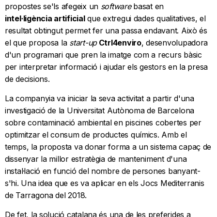
propostes se'ls afegeix un
software
basat en
intel·ligència artificial
que extregui dades qualitatives, el
resultat obtingut permet fer una passa endavant. Això és
el que proposa la
start-up
Ctrl4enviro
, desenvolupadora
d'un programari que pren la imatge com a recurs bàsic
per interpretar informació i ajudar els gestors en la presa
de decisions.
La companyia va iniciar la seva activitat a partir d'una
investigació de la Universitat Autònoma de Barcelona
sobre contaminació ambiental en piscines cobertes per
optimitzar el consum de productes químics. Amb el
temps, la proposta va donar forma a un sistema capaç de
dissenyar la millor estratègia de manteniment d'una
instal·lació en funció del nombre de persones banyant-
s'hi. Una idea que es va aplicar en els Jocs Mediterranis
de Tarragona del 2018.
De fet, la solució catalana és una de les preferides a