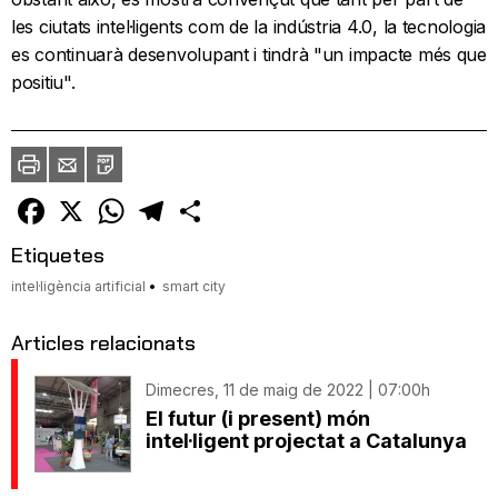
les ciutats intel·ligents com de la indústria 4.0, la tecnologia
es continuarà desenvolupant i tindrà "un impacte més que
positiu".
Imprimir
Envia
PDF
a
un
amic
Facebook
X
WhatsApp
Telegram
Comparteix
Etiquetes
intel·ligència artificial
smart city
Articles relacionats
Dimecres, 11 de maig de 2022 | 07:00h
El futur (i present) món
intel·ligent projectat a Catalunya