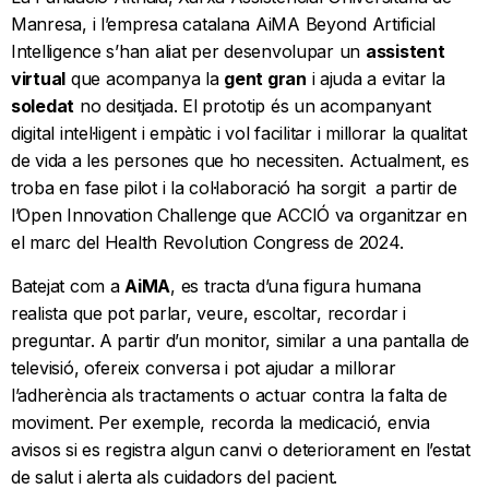
Manresa, i l’empresa catalana AiMA Beyond Artificial
Intelligence s’han aliat per desenvolupar un
assistent
virtual
que acompanya la
gent gran
i ajuda a evitar la
soledat
no desitjada. El prototip és un acompanyant
digital intel·ligent i empàtic i vol facilitar i millorar la qualitat
de vida a les persones que ho necessiten. Actualment, es
troba en fase pilot i la col·laboració ha sorgit a partir de
l’Open Innovation Challenge que ACCIÓ va organitzar en
el marc del Health Revolution Congress de 2024.
Batejat com a
AiMA
, es tracta d’una figura humana
realista que pot parlar, veure, escoltar, recordar i
preguntar. A partir d’un monitor, similar a una pantalla de
televisió, ofereix conversa i pot ajudar a millorar
l’adherència als tractaments o actuar contra la falta de
moviment. Per exemple, recorda la medicació, envia
avisos si es registra algun canvi o deteriorament en l’estat
de salut i alerta als cuidadors del pacient.