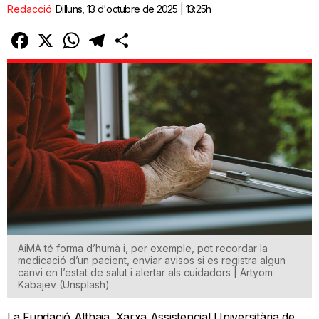
Redacció
Dilluns, 13 d'octubre de 2025 | 13:25h
Facebook
X
WhatsApp
Telegram
Comparteix
AiMA té forma d’humà i, per exemple, pot recordar la
medicació d’un pacient, enviar avisos si es registra algun
canvi en l’estat de salut i alertar als cuidadors | Artyom
Kabajev (Unsplash)
La Fundació Althaia, Xarxa Assistencial Universitària de