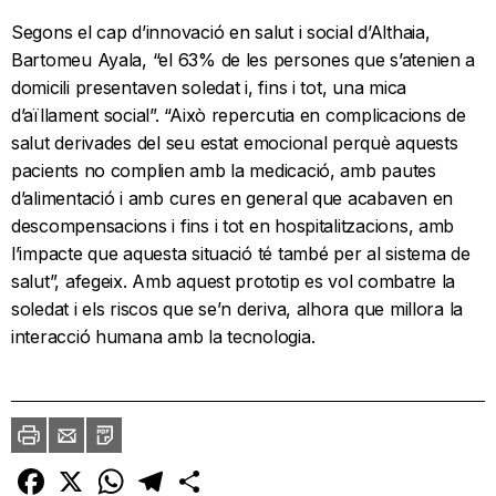
Segons el cap d’innovació en salut i social d’Althaia,
Bartomeu Ayala, “el 63% de les persones que s’atenien a
domicili presentaven soledat i, fins i tot, una mica
d’aïllament social”. “Això repercutia en complicacions de
salut derivades del seu estat emocional perquè aquests
pacients no complien amb la medicació, amb pautes
d’alimentació i amb cures en general que acabaven en
descompensacions i fins i tot en hospitalitzacions, amb
l’impacte que aquesta situació té també per al sistema de
salut”, afegeix. Amb aquest prototip es vol combatre la
soledat i els riscos que se’n deriva, alhora que millora la
interacció humana amb la tecnologia.
Imprimir
Envia
PDF
a
un
amic
Facebook
X
WhatsApp
Telegram
Comparteix