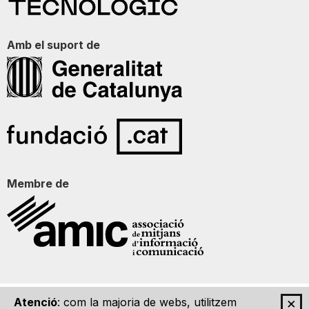
Amb el suport de
Membre de
×
Atenció
: com la majoria de webs, utilitzem
Qui som
Contacte
Imatge Gràfica
Avís legal