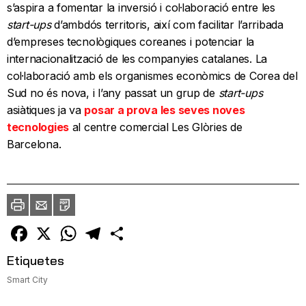
s’aspira a fomentar la inversió i col·laboració entre les
start-ups
d’ambdós territoris, així com facilitar l’arribada
d’empreses tecnològiques coreanes i potenciar la
internacionalització de les companyies catalanes. La
col·laboració amb els organismes econòmics de Corea del
Sud no és nova, i l’any passat un grup de
start-ups
asiàtiques ja va
posar a prova les seves noves
tecnologies
al centre comercial Les Glòries de
Barcelona.
Imprimir
Envia
PDF
a
un
amic
Facebook
X
WhatsApp
Telegram
Comparteix
Etiquetes
Smart City