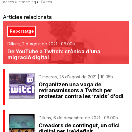
dones
streaming
Twitch
Articles relacionats
Reportatge
Dilluns, 2 d'agost de 2021 | 08:00h
De YouTube a Twitch: crònica d’una
migració digital
Dimecres, 25 d'agost de 2021 | 10:05h
Organitzen una vaga de
retransmissors a Twitch per
protestar contra les ‘raids’ d’odi
Dilluns, 6 de desembre de 2021 | 08:00h
Creadors de contingut, un ofici
digital per (re)definir