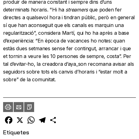
produir de manera constant i sempre dins d’uns
determinats horaris. "Hi ha
streamers
que poden fer
directes a qualsevol hora i tindran públic, però en general
sí que han aconseguit que els canals es marquin una
regularització”, considera Martí, qui ho ha après a base
d’experiència: “En època de vacances ho notes: quan
estàs dues setmanes sense fer contingut, arrancar i que
et tornin a veure les 10 persones de sempre, costa”. Per
tal d’evitar-ho, la creadora d’aya_son recomana avisar als
seguidors sobre tots els canvis d’horaris i “estar molt a
sobre” de la comunitat.
Imprimir
Envia
PDF
a
un
amic
Facebook
X
WhatsApp
Telegram
Comparteix
Etiquetes