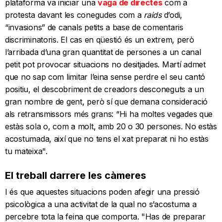
plataforma va iniciar una
vaga de directes
com a
protesta davant les conegudes com a
raids
d’odi,
“invasions” de canals petits a base de comentaris
discriminatoris. El cas en qüestió és un extrem, però
l’arribada d’una gran quantitat de persones a un canal
petit pot provocar situacions no desitjades. Martí admet
que no sap com limitar l’eina sense perdre el seu cantó
positiu, el descobriment de creadors desconeguts a un
gran nombre de gent, però sí que demana consideració
als retransmissors més grans: “Hi ha moltes vegades que
estàs sola o, com a molt, amb 20 o 30 persones. No estàs
acostumada, així que no tens el xat preparat ni ho estàs
tu mateixa".
El treball darrere les càmeres
I és que aquestes situacions poden afegir una pressió
psicològica a una activitat de la qual no s’acostuma a
percebre tota la feina que comporta. "Has de preparar