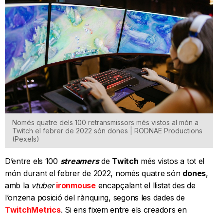
Només quatre dels 100 retransmissors més vistos al món a
Twitch el febrer de 2022 són dones | RODNAE Productions
(Pexels)
D’entre els 100
streamers
de
Twitch
més vistos a tot el
món durant el febrer de 2022, només quatre són
dones
,
amb la
vtuber
ironmouse
encapçalant el llistat des de
l’onzena posició del rànquing, segons les dades de
TwitchMetrics
. Si ens fixem entre els creadors en