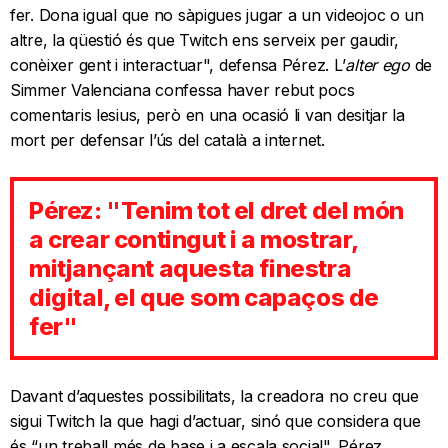
fer. Dona igual que no sàpigues jugar a un videojoc o un
altre, la qüestió és que Twitch ens serveix per gaudir,
conèixer gent i interactuar", defensa Pérez. L’
alter ego
de
Simmer Valenciana confessa haver rebut pocs
comentaris lesius, però en una ocasió li van desitjar la
mort per defensar l’ús del català a internet.
Pérez: "Tenim tot el dret del món
a crear contingut i a mostrar,
mitjançant aquesta finestra
digital, el que som capaços de
fer"
Davant d’aquestes possibilitats, la creadora no creu que
sigui Twitch la que hagi d’actuar, sinó que considera que
és “un treball més de base i a escala social". Pérez