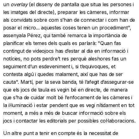
un
overlay
(el disseny de pantalla que situa les persones i
les imatges del directe), preparar les càmeres, informar
als convidats sobre com s’han de connectar i com han de
posar el micro... aquestes coses tenen un procediment",
assenyala Pérez, qui també remarca la importància de
planificar els temes dels quals es parlarà: "Quan fas
contingut de videojocs has d’estar al dia en informació i
notícies, no pots perdre’t res perquè aleshores fas un
seguiment d’un esdeveniment i, si t’equivoques, et
contesta algú i quedes malament, així que has de ser
cauta". Martí, per la seva banda, té l’afegit d’assegurar-se
que els jocs de taula es vegin bé en directe, de manera
que s’ha de cuidar molt bé l’enfocament de les càmeres i
la il·luminació i estar pendent que es vegi nítidament en tot
moment, a més a més de buscar informació sobre els
jocs i contactar les editorials per possibles col·laboracions.
Un altre punt a tenir en compte és la necessitat de