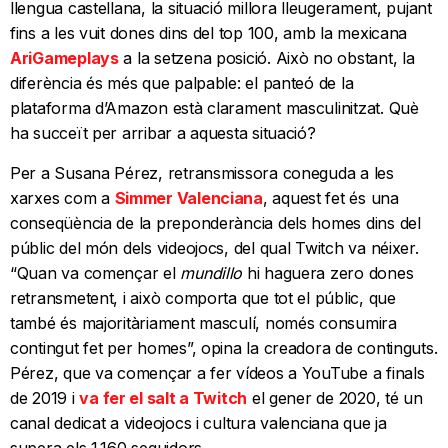
llengua castellana, la situació millora lleugerament, pujant
fins a les vuit dones dins del top 100, amb la mexicana
AriGameplays
a la setzena posició. Això no obstant, la
diferència és més que palpable: el panteó de la
plataforma d’Amazon està clarament masculinitzat. Què
ha succeït per arribar a aquesta situació?
Per a Susana Pérez, retransmissora coneguda a les
xarxes com a
Simmer Valenciana
, aquest fet és una
conseqüència de la preponderància dels homes dins del
públic del món dels videojocs, del qual Twitch va néixer.
“Quan va començar el
mundillo
hi haguera zero dones
retransmetent, i això comporta que tot el públic, que
també és majoritàriament masculí, només consumira
contingut fet per homes”, opina la creadora de continguts.
Pérez, que va començar a fer vídeos a YouTube a finals
de 2019 i
va fer el salt a Twitch
el gener de 2020, té un
canal dedicat a videojocs i cultura valenciana que ja