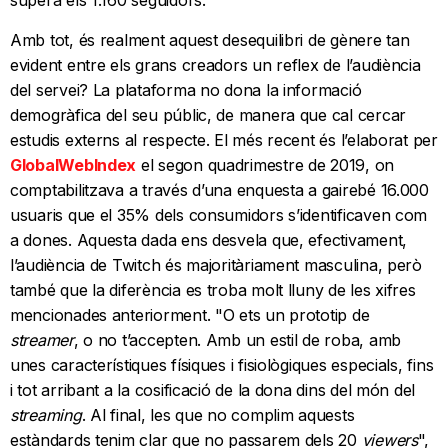
supera els 1.160 seguidors.
Amb tot, és realment aquest desequilibri de gènere tan
evident entre els grans creadors un reflex de l’audiència
del servei? La plataforma no dona la informació
demogràfica del seu públic, de manera que cal cercar
estudis externs al respecte. El més recent és l’elaborat per
GlobalWebIndex
el segon quadrimestre de 2019, on
comptabilitzava a través d’una enquesta a gairebé 16.000
usuaris que el 35% dels consumidors s’identificaven com
a dones. Aquesta dada ens desvela que, efectivament,
l’audiència de Twitch és majoritàriament masculina, però
també que la diferència es troba molt lluny de les xifres
mencionades anteriorment. "O ets un prototip de
streamer
, o no t’accepten. Amb un estil de roba, amb
unes característiques físiques i fisiològiques especials, fins
i tot arribant a la cosificació de la dona dins del món del
streaming
. Al final, les que no complim aquests
estàndards tenim clar que no passarem dels 20
viewers
",