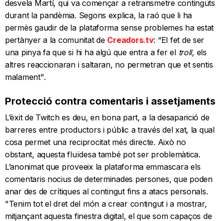
desvela Martí, qui va començar a retransmetre continguts
durant la pandèmia. Segons explica, la raó que li ha
permès gaudir de la plataforma sense problemes ha estat
pertànyer a la comunitat de
Creadors.tv
: “El fet de ser
una pinya fa que si hi ha algú que entra a fer el
troll
, els
altres reaccionaran i saltaran, no permetran que et sentis
malament".
Protecció contra comentaris i assetjaments
L’èxit de Twitch es deu, en bona part, a la desaparició de
barreres entre productors i públic a través del xat, la qual
cosa permet una reciprocitat més directe. Això no
obstant, aquesta fluïdesa també pot ser problemàtica.
L’anonimat que proveeix la plataforma emmascara els
comentaris nocius de determinades persones, que poden
anar des de crítiques al contingut fins a atacs personals.
"Tenim tot el dret del món a crear contingut i a mostrar,
mitjançant aquesta finestra digital, el que som capaços de