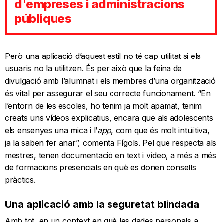
d'empreses i administracions
públiques
Però una aplicació d’aquest estil no té cap utilitat si els
usuaris no la utilitzen. És per això que la feina de
divulgació amb l’alumnat i els membres d’una organització
és vital per assegurar el seu correcte funcionament. “En
l’entorn de les escoles, ho tenim ja molt apamat, tenim
creats uns vídeos explicatius, encara que als adolescents
els ensenyes una mica i l’
app
, com que és molt intuïtiva,
ja la saben fer anar”, comenta Fígols. Pel que respecta als
mestres, tenen documentació en text i vídeo, a més a més
de formacions presencials en què es donen consells
pràctics.
Una aplicació amb la seguretat blindada
Amb tot, en un context en què les dades personals a