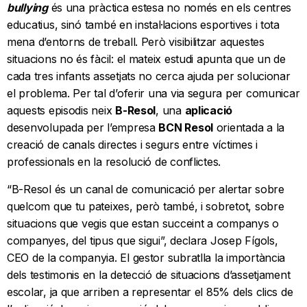
bullying
és una pràctica estesa no només en els centres
educatius, sinó també en instal·lacions esportives i tota
mena d’entorns de treball. Però visibilitzar aquestes
situacions no és fàcil: el mateix estudi apunta que un de
cada tres infants assetjats no cerca ajuda per solucionar
el problema. Per tal d’oferir una via segura per comunicar
aquests episodis neix
B-Resol
, una
aplicació
desenvolupada per l’empresa
BCN Resol
orientada a la
creació de canals directes i segurs entre víctimes i
professionals en la resolució de conflictes.
“B-Resol és un canal de comunicació per alertar sobre
quelcom que tu pateixes, però també, i sobretot, sobre
situacions que vegis que estan succeint a companys o
companyes, del tipus que sigui”, declara Josep Fígols,
CEO de la companyia. El gestor subratlla la importància
dels testimonis en la detecció de situacions d’assetjament
escolar, ja que arriben a representar el 85% dels clics de