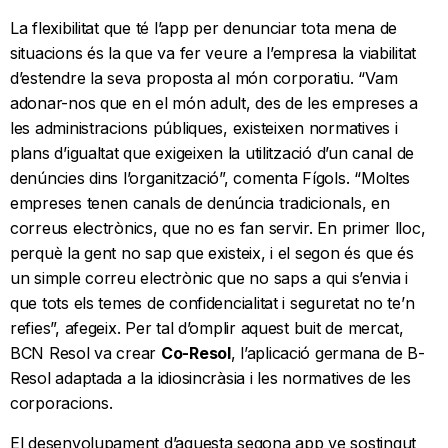
La flexibilitat que té l’app per denunciar tota mena de
situacions és la que va fer veure a l’empresa la viabilitat
d’estendre la seva proposta al món corporatiu. “Vam
adonar-nos que en el món adult, des de les empreses a
les administracions públiques, existeixen normatives i
plans d’igualtat que exigeixen la utilització d’un canal de
denúncies dins l’organització”, comenta Fígols. “Moltes
empreses tenen canals de denúncia tradicionals, en
correus electrònics, que no es fan servir. En primer lloc,
perquè la gent no sap que existeix, i el segon és que és
un simple correu electrònic que no saps a qui s’envia i
que tots els temes de confidencialitat i seguretat no te’n
refies”, afegeix. Per tal d’omplir aquest buit de mercat,
BCN Resol va crear
Co-Resol
, l’aplicació germana de B-
Resol adaptada a la idiosincràsia i les normatives de les
corporacions.
El desenvolupament d’aquesta segona app ve sostingut