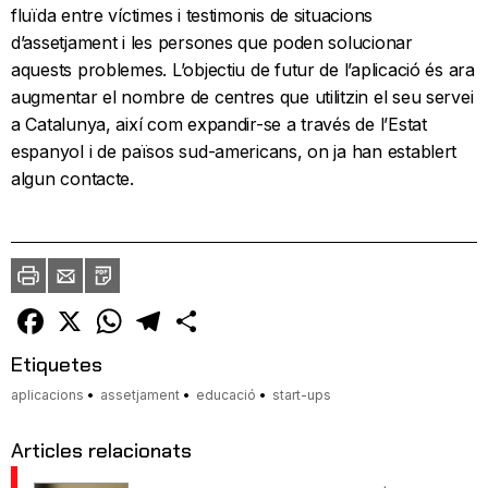
fluïda entre víctimes i testimonis de situacions
d’assetjament i les persones que poden solucionar
aquests problemes. L’objectiu de futur de l’aplicació és ara
augmentar el nombre de centres que utilitzin el seu servei
a Catalunya, així com expandir-se a través de l’Estat
espanyol i de països sud-americans, on ja han establert
algun contacte.
Imprimir
Envia
PDF
a
un
amic
Facebook
X
WhatsApp
Telegram
Comparteix
Etiquetes
aplicacions
assetjament
educació
start-ups
Articles relacionats