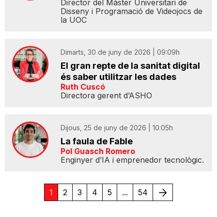
Director del Màster Universitari de
Disseny i Programació de Videojocs de
la UOC
Dimarts, 30 de juny de 2026 | 09:09h
El gran repte de la sanitat digital
és saber utilitzar les dades
Ruth Cuscó
Directora gerent d’ASHO
Dijous, 25 de juny de 2026 | 10:05h
La faula de Fable
Pol Guasch Romero
Enginyer d’IA i emprenedor tecnològic.
Següent
1
2
3
4
5
...
54