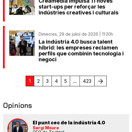
Creamedia impulsa 11 noves
start-ups per reforçar les
indústries creatives i culturals
Dimecres, 29 de juliol de 2026 | 11:20h
La indústria 4.0 busca talent
híbrid: les empreses reclamen
perfils que combinin tecnologia i
negoci
Següent
1
2
3
4
5
...
423
Opinions
El punt cec de la indústria 4.0
Sergi Moure