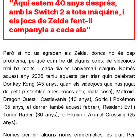
"Aquí estem 40 anys després,
amb la Switch 2 a tota màquina, i
els jocs de Zelda fent-li
companyia a cada ala"
Però si no us agraden els Zelda, doncs no és cap
problema, perquè com he dit alguns cops, de videojocs
n’hi ha molts, i cada dia és l’aniversari d’algun. Només
aquest any 2026 teniu aquests per triar quin celebrar:
Donkey Kong (45 anys, quan els videojocs que has jugat
de petit ja s’enfilen a les noces d’or, mala cosa), Metroid,
Dragon Quest i Castlevania (40 anys), Sonic i Pokémon
(35 anys, el darrer també aquest febrer), Resident Evil i
Tomb Raider (30 anys), o Pikmin i Animal Crossing (25
anys).
Només per dir alguns noms emblemàtics, és clar. Per