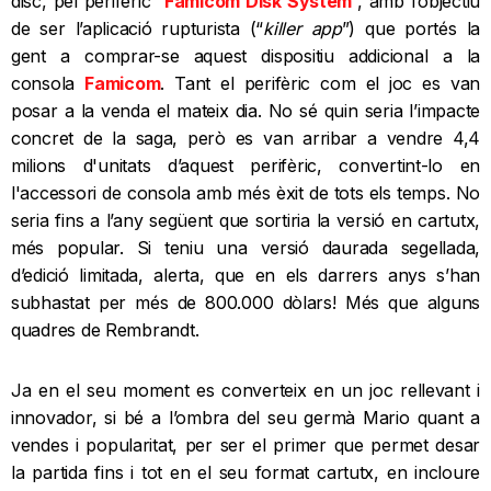
disc, pel perifèric “
Famicom Disk System
”, amb l’objectiu
de ser l’aplicació rupturista (“
killer app
”) que portés la
gent a comprar-se aquest dispositiu addicional a la
consola
Famicom
. Tant el perifèric com el joc es van
posar a la venda el mateix dia. No sé quin seria l’impacte
concret de la saga, però es van arribar a vendre 4,4
milions d'unitats d’aquest perifèric, convertint-lo en
l'accessori de consola amb més èxit de tots els temps. No
seria fins a l’any següent que sortiria la versió en cartutx,
més popular. Si teniu una versió daurada segellada,
d’edició limitada, alerta, que en els darrers anys s’han
subhastat per més de 800.000 dòlars! Més que alguns
quadres de Rembrandt.
Ja en el seu moment es converteix en un joc rellevant i
innovador, si bé a l’ombra del seu germà Mario quant a
vendes i popularitat, per ser el primer que permet desar
la partida fins i tot en el seu format cartutx, en incloure