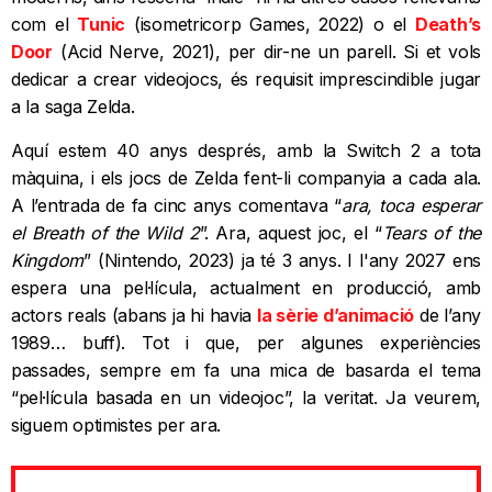
com el
Tunic
(isometricorp Games, 2022) o el
Death’s
Door
(Acid Nerve, 2021), per dir-ne un parell. Si et vols
dedicar a crear videojocs, és requisit imprescindible jugar
a la saga Zelda.
Aquí estem 40 anys després, amb la Switch 2 a tota
màquina, i els jocs de Zelda fent-li companyia a cada ala.
A l’entrada de fa cinc anys comentava “
ara, toca esperar
el Breath of the Wild 2
”. Ara, aquest joc, el “
Tears of the
Kingdom
” (Nintendo, 2023) ja té 3 anys. I l'any 2027 ens
espera una pel·lícula, actualment en producció, amb
actors reals (abans ja hi havia
la sèrie d’animació
de l’any
1989… buff). Tot i que, per algunes experiències
passades, sempre em fa una mica de basarda el tema
“pel·lícula basada en un videojoc”, la veritat. Ja veurem,
siguem optimistes per ara.