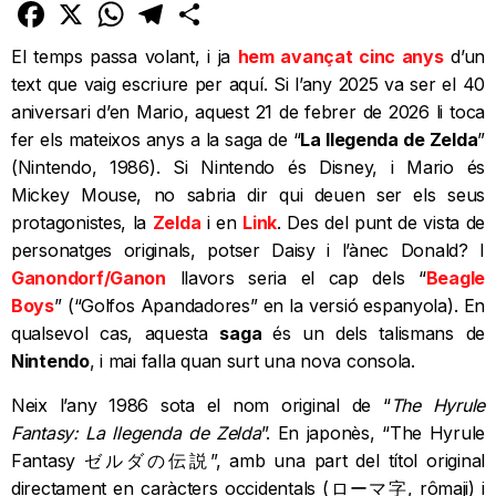
Facebook
X
WhatsApp
Telegram
Comparteix
El temps passa volant, i ja
hem avançat cinc anys
d’un
text que vaig escriure per aquí. Si l’any 2025 va ser el 40
aniversari d’en Mario, aquest 21 de febrer de 2026 li toca
fer els mateixos anys a la saga de “
La llegenda de Zelda
”
(Nintendo, 1986). Si Nintendo és Disney, i Mario és
Mickey Mouse, no sabria dir qui deuen ser els seus
protagonistes, la
Zelda
i en
Link
. Des del punt de vista de
personatges originals, potser Daisy i l’ànec Donald? I
Ganondorf/Ganon
llavors seria el cap dels “
Beagle
Boys
” (“Golfos Apandadores” en la versió espanyola). En
qualsevol cas, aquesta
saga
és un dels talismans de
Nintendo
, i mai falla quan surt una nova consola.
Neix l’any 1986 sota el nom original de “
The Hyrule
Fantasy: La llegenda de Zelda
”. En japonès, “The Hyrule
Fantasy ゼルダの伝説”, amb una part del títol original
directament en caràcters occidentals (ローマ字, rômaji) i