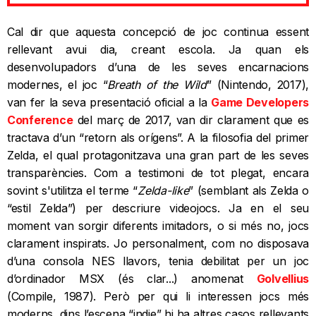
Cal dir que aquesta concepció de joc continua essent
rellevant avui dia, creant escola. Ja quan els
desenvolupadors d’una de les seves encarnacions
modernes, el joc “
Breath of the Wild
” (Nintendo, 2017),
van fer la seva presentació oficial a la
Game Developers
Conference
del març de 2017, van dir clarament que es
tractava d’un “retorn als orígens”. A la filosofia del primer
Zelda, el qual protagonitzava una gran part de les seves
transparències. Com a testimoni de tot plegat, encara
sovint s'utilitza el terme “
Zelda-like
” (semblant als Zelda o
“estil Zelda”) per descriure videojocs. Ja en el seu
moment van sorgir diferents imitadors, o si més no, jocs
clarament inspirats. Jo personalment, com no disposava
d’una consola NES llavors, tenia debilitat per un joc
d’ordinador MSX (és clar...) anomenat
Golvellius
(Compile, 1987). Però per qui li interessen jocs més
moderns, dins l’escena “indie” hi ha altres casos rellevants