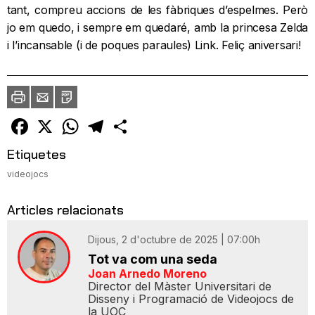
tant, compreu accions de les fàbriques d’espelmes. Però
jo em quedo, i sempre em quedaré, amb la princesa Zelda
i l’incansable (i de poques paraules) Link. Feliç aniversari!
Imprimir
Envia
PDF
a
un
amic
Facebook
X
WhatsApp
Telegram
Comparteix
Etiquetes
videojocs
Articles relacionats
Dijous, 2 d'octubre de 2025 | 07:00h
Tot va com una seda
Joan Arnedo Moreno
Director del Màster Universitari de
Disseny i Programació de Videojocs de
la UOC