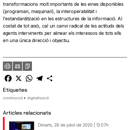
transformacions molt importants de les eines disponibles
(programari, maquinari), la interoperabilitat i
l'estandardització en les estructures de la informació. Al
costat de tot això, cal un canvi radical de les actituds dels
agents intervinents per alinear els interessos de tots ells
en una única direcció i objectiu.
Imprimir
Envia
PDF
a
un
amic
Facebook
X
WhatsApp
Telegram
Comparteix
Etiquetes
construcció
digitalització
Articles relacionats
Dimarts, 28 de juliol de 2020 | 12:07h