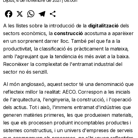
Dijous, 4 de novembre de 2021 | 08:00h
Facebook
X
WhatsApp
Telegram
Comparteix
A les llistes sobre la introducció de la
digitalització
dels
sectors econòmics, la
construcció
acostuma a aparèixer
en un sorprenent darrer lloc. També pel que fa a la
productivitat, la classificació és pràcticament la mateixa,
amb l'agreujant que la tendència és més aviat a la baixa.
Reconèixer la complexitat de l'entramat industrial del
sector no és senzill.
Al món anglosaxó, aquest sector té una denominació que
reflecteix millor la realitat: AECO. Correspon a les inicials
de l'arquitectura, l'enginyeria, la construcció, i l'operació
dels actius. Tot i això, l'immens entramat d'indústries que
generen matèries primeres, les que produeixen materials,
les que els processen produint incomptables productes i
sistemes constructius, i un univers d'empreses de serveis
que acompanyen els processos, no s'hi veuen reflectides