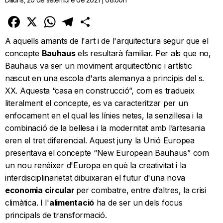
Facebook
X
WhatsApp
Telegram
Comparteix
A aquells amants de l'art i de l'arquitectura segur que el
concepte
Bauhaus
els resultarà familiar. Per als que no,
Bauhaus va ser un moviment arquitectònic i artístic
nascut en una escola d'arts alemanya a principis del s.
XX. Aquesta “casa en construcció”, com es tradueix
literalment el concepte, es va caracteritzar per un
enfocament en el qual les línies netes, la senzillesa i la
combinació de la bellesa i la modernitat amb l’artesania
eren el tret diferencial. Aquest juny la Unió Europea
presentava el concepte “New European Bauhaus” com
un nou renéixer d'Europa en què la creativitat i la
interdisciplinarietat dibuixaran el futur d'una nova
economia circular
per combatre, entre d’altres, la crisi
climàtica. I l'
alimentació
ha de ser un dels focus
principals de transformació.