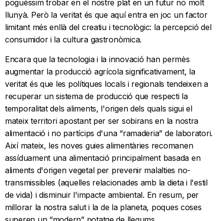
poguéssim trobar en el nostre plat en un futur no molt
llunyà. Però la veritat és que aquí entra en joc un factor
limitant més enllà del creatiu i tecnològic: la percepció del
consumidor i la cultura gastronòmica.
Encara que la tecnologia i la innovació han permès
augmentar la producció agrícola significativament, la
veritat és que les polítiques locals i regionals tendeixen a
recuperar un sistema de producció que respecti la
temporalitat dels aliments, l'origen dels quals sigui el
mateix territori apostant per ser sobirans en la nostra
alimentació i no partícips d'una “ramaderia” de laboratori.
Així mateix, les noves guies alimentàries recomanen
assíduament una alimentació principalment basada en
aliments d'origen vegetal per prevenir malalties no-
transmissibles (aquelles relacionades amb la dieta i l'estil
de vida) i disminuir l'impacte ambiental. En resum, per
millorar la nostra salut i la de la planeta, poques coses
superen un “modern” potatge de llegums.