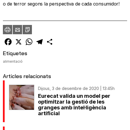
o de terror segons la perspectiva de cada consumidor!
Imprimir
Envia
PDF
a
un
amic
Facebook
X
WhatsApp
Telegram
Comparteix
Etiquetes
alimentació
Articles relacionats
Dijous, 3 de desembre de 2020 | 13:45h
Eurecat valida un model per
optimitzar la gestió de les
granges amb intel·ligència
artificial