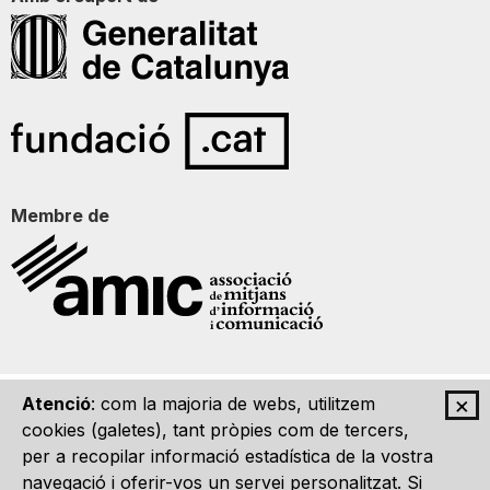
Membre de
×
Atenció
: com la majoria de webs, utilitzem
Qui som
Contacte
Imatge Gràfica
Avís legal
cookies (galetes), tant pròpies com de tercers,
per a recopilar informació estadística de la vostra
navegació i oferir-vos un servei personalitzat. Si