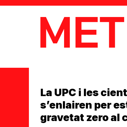
MetaData
La UPC i les cien
s’enlairen per es
gravetat zero al c