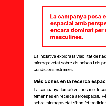
La campanya posa el
espacial amb perspe
encara dominat per
masculines.
La iniciativa explora la viabilitat de l’
aq
microgravetat sobre els peixos i els p
condicions extremes.
Més dones en la recerca espaci
La campanya també vol posar el focu
femenines en recerca aeroespacial. P
sobre microgravetat s’han fet tradici