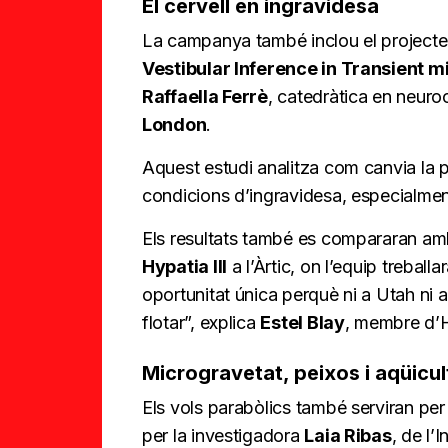
El cervell en ingravidesa
La campanya també inclou el project
Vestibular Inference in Transient m
Raffaella Ferrè
, catedràtica en neuro
London
.
Aquest estudi analitza com canvia la pe
condicions d’ingravidesa, especialment 
Els resultats també es compararan amb 
Hypatia III
a l’Àrtic, on l’equip trebal
oportunitat única perquè ni a Utah ni 
flotar”, explica
Estel Blay
, membre d’
Microgravetat, peixos i aqüicul
Els vols parabòlics també serviran per
per la investigadora
Laia Ribas
, de l’