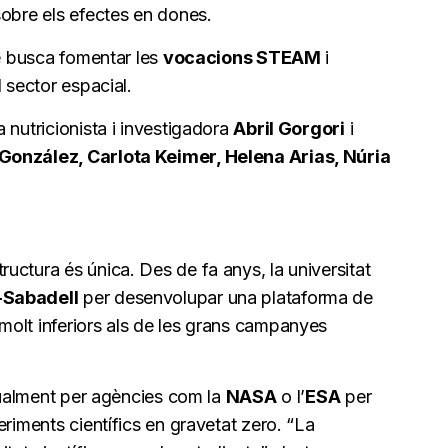
sobre els efectes en dones.
te busca fomentar les
vocacions STEAM
i
 sector espacial.
 nutricionista i investigadora
Abril Gorgori
i
González, Carlota Keimer, Helena Arias, Núria
ctura és única. Des de fa anys, la universitat
-Sabadell
per desenvolupar una plataforma de
olt inferiors als de les grans campanyes
itualment per agències com la
NASA
o l’
ESA
per
eriments científics en gravetat zero. “La