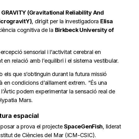
e
GRAVITY (Gravitational Reliability And
icrogravitY)
, dirigit per la investigadora
Elisa
ciència cognitiva de la
Birkbeck University of
rcepció sensorial i l’activitat cerebral en
en relació amb l’equilibri i el sistema vestibular.
els que s’obtinguin durant la futura missió
larà en condicions d’aïllament extrem. “És una
a l’Àrtic podem experimentar la sensació real de
Hypatia Mars.
tura espacial
 posar a prova el projecte
SpaceGenFish
, liderat
Institut de Ciències del Mar (ICM-CSIC).