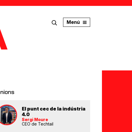
Menú
inions
El punt cec de la indústria
4.0
Sergi Moure
CEO de Techtail