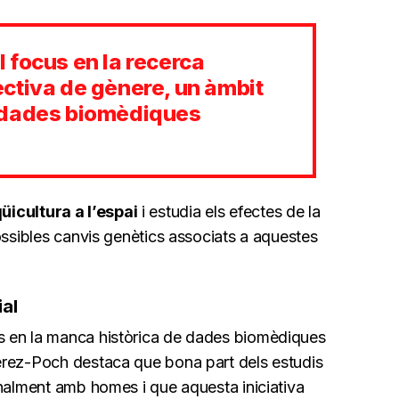
 focus en la recerca
ctiva de gènere, un àmbit
 dades biomèdiques
üicultura a l’espai
i estudia els efectes de la
ossibles canvis genètics associats a aquestes
al
s en la manca històrica de dades biomèdiques
érez-Poch destaca que bona part dels estudis
onalment amb homes i que aquesta iniciativa