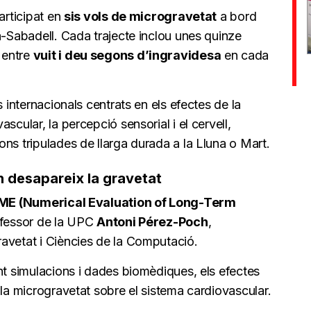
articipat en
sis vols de microgravetat
a bord
a-Sabadell. Cada trajecte inclou unes quinze
 entre
vuit i deu segons d’ingravidesa
en cada
s internacionals centrats en els efectes de la
scular, la percepció sensorial i el cervell,
ns tripulades de llarga durada a la Lluna o Mart.
 desapareix la gravetat
E (Numerical Evaluation of Long-Term
rofessor de la UPC
Antoni Pérez-Poch
,
avetat i Ciències de la Computació.
nt simulacions i dades biomèdiques, els efectes
 la microgravetat sobre el sistema cardiovascular.