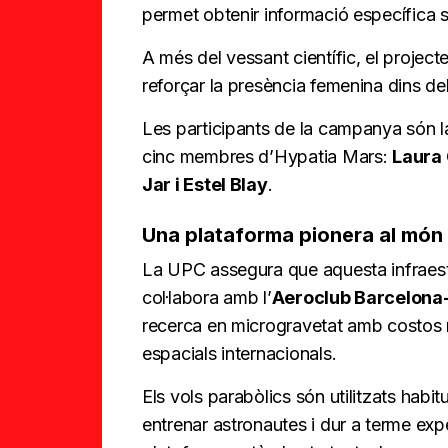
permet obtenir informació específica 
A més del vessant científic, el projec
reforçar la presència femenina dins del
Les participants de la campanya són la
cinc membres d’Hypatia Mars:
Laura 
Jar i Estel Blay
.
Una plataforma pionera al món
La UPC assegura que aquesta infraestru
col·labora amb l’
Aeroclub Barcelona
recerca en microgravetat amb costos m
espacials internacionals.
Els vols parabòlics són utilitzats hab
entrenar astronautes i dur a terme exp