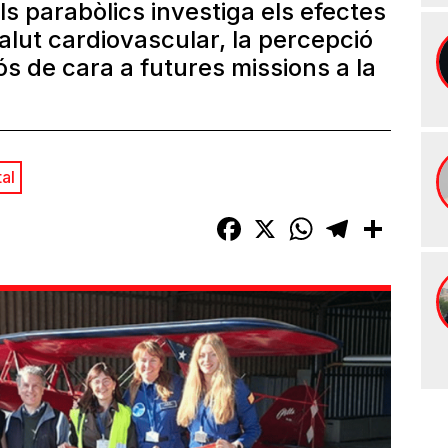
 parabòlics investiga els efectes
alut cardiovascular, la percepció
iós de cara a futures missions a la
tal
Facebook
X
WhatsApp
Telegram
Compart