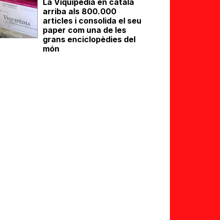
La Viquipèdia en català
arriba als 800.000
articles i consolida el seu
paper com una de les
grans enciclopèdies del
món