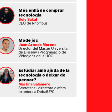
Més enllà de comprar
tecnologia
Soly Sakal
CEO de Rhombus
Mode joc
Joan Arnedo Moreno
Director del Màster Universitari
de Disseny i Programació de
eix
Videojocs de la UOC
Estudiar amb ajuda de la
tecnologia o deixar de
pensar?
Martina Salamero
Secretaria i directora d’afers
exteriors a DebatUPC