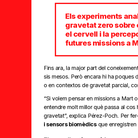
Els experiments anal
gravetat zero sobre 
el cervell i la perce
futures missions a M
Fins ara, la major part del coneixement
sis mesos. Però encara hi ha poques 
o en contextos de gravetat parcial, co
“Si volem pensar en missions a Mart o 
entendre molt millor què passa al co
gravetat”, explica Pérez-Poch. Per fer
i sensors biomèdics
que enregistren 