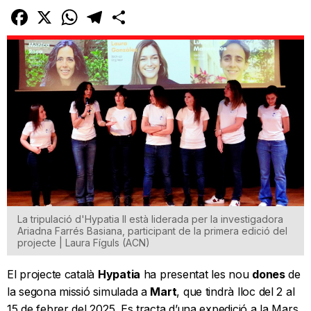
Facebook
X
WhatsApp
Telegram
Comparteix
La tripulació d'Hypatia II està liderada per la investigadora
Ariadna Farrés Basiana, participant de la primera edició del
projecte | Laura Fíguls (ACN)
El projecte català
Hypatia
ha presentat les nou
dones
de
la segona missió simulada a
Mart
, que tindrà lloc del 2 al
15 de febrer del 2025. Es tracta d’una expedició a la Mars