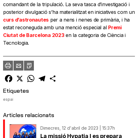
comandant de la tripulació. La seva tasca d’investigació i
posterior divulgació s’ha materialitzat en iniciatives com un
curs d’astronautes
per a nens i nenes de primària, i ha
estat reconeguda amb una menció especial al
Premi
Ciutat de Barcelona 2023
en la categoria de Ciència i
Tecnologia.
Imprimir
Envia
PDF
a
un
amic
Facebook
X
WhatsApp
Telegram
Comparteix
Etiquetes
espai
Articles relacionats
Dimecres, 12 d'abril de 2023 | 15:37h
La missió Hypatia I es prepara