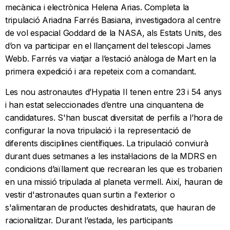
mecànica i electrònica Helena Arias. Completa la
tripulació Ariadna Farrés Basiana, investigadora al centre
de vol espacial Goddard de la NASA, als Estats Units, des
d’on va participar en el llançament del telescopi James
Webb. Farrés va viatjar a l’estació anàloga de Mart en la
primera expedició i ara repeteix com a comandant.
Les nou astronautes d’Hypatia II tenen entre 23 i 54 anys
i han estat seleccionades d’entre una cinquantena de
candidatures. S'han buscat diversitat de perfils a l’hora de
configurar la nova tripulació i la representació de
diferents disciplines científiques. La tripulació conviurà
durant dues setmanes a les instal·lacions de la MDRS en
condicions d’aïllament que recrearan les que es trobarien
en una missió tripulada al planeta vermell. Així, hauran de
vestir d'astronautes quan surtin a l'exterior o
s'alimentaran de productes deshidratats, que hauran de
racionalitzar. Durant l’estada, les participants