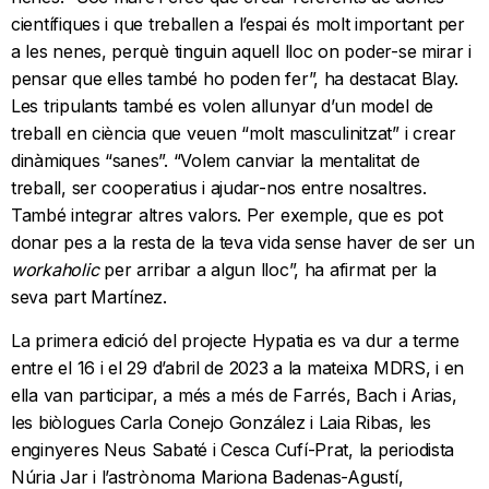
científiques i que treballen a l’espai és molt important per
a les nenes, perquè tinguin aquell lloc on poder-se mirar i
pensar que elles també ho poden fer”, ha destacat Blay.
Les tripulants també es volen allunyar d’un model de
treball en ciència que veuen “molt masculinitzat” i crear
dinàmiques “sanes”. “Volem canviar la mentalitat de
treball, ser cooperatius i ajudar-nos entre nosaltres.
També integrar altres valors. Per exemple, que es pot
donar pes a la resta de la teva vida sense haver de ser un
workaholic
per arribar a algun lloc”, ha afirmat per la
seva part Martínez.
La primera edició del projecte Hypatia es va dur a terme
entre el 16 i el 29 d’abril de 2023 a la mateixa MDRS, i en
ella van participar, a més a més de Farrés, Bach i Arias,
les biòlogues Carla Conejo González i Laia Ribas, les
enginyeres Neus Sabaté i Cesca Cufí-Prat, la periodista
Núria Jar i l’astrònoma Mariona Badenas-Agustí,