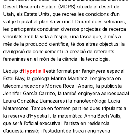
Desert Research Station (MDRS) situada al desert de
Utah, als Estats Units, que recrea les condicions d’un
viatge tripulat al planeta vermell. Durant dues setmanes,
les participants conduiran diversos projectes de recerca
vinculats amb la vida a l’espai, una tasca que, a més a
més de la producció científica, té dos altres objectius: la
divulgació de coneixement i la creació de referents
femenines en el món de la ciència i la tecnologia.
L’equip d’
Hypatia II
està format per l’enginyera espacial
Estel Blay, la geòloga Marina Martínez, l’enginyera en
telecomunicacions Mònica Roca i Aparici, la publicista
Jennifer García Carrizo, la també enginyera aeroespacial
Laura González Llamazares i la nanotecnòloga Lucía
Matamoros. També en formen part les dues tripulants a
la reserva d’Hypatia I, la matemàtica Anna Bach Valls,
que serà l’oficial executiva i l’artista en residència
d’aquesta missió; i l’estudiant de física i enginyeria