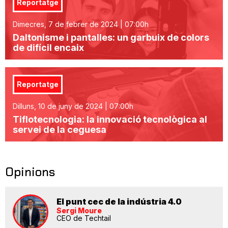
Reportatge
Dimecres, 7 de febrer de 2024 | 07:00h
Daltonisme i pantalles: un garbuix de colors
de difícil encaix
Reportatge
Dilluns, 10 de juny de 2024 | 07:00h
Tiflotecnologia: la innovació tecnològica al
servei de la ceguesa
Opinions
El punt cec de la indústria 4.0
Sergi Moure
CEO de Techtail