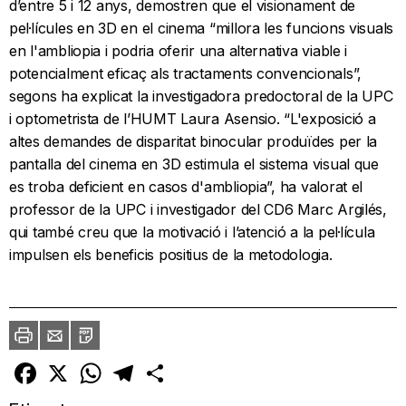
d’entre 5 i 12 anys, demostren que el visionament de
pel·lícules en 3D en el cinema “millora les funcions visuals
en l'ambliopia i podria oferir una alternativa viable i
potencialment eficaç als tractaments convencionals”,
segons ha explicat la investigadora predoctoral de la UPC
i optometrista de l’HUMT Laura Asensio. “L'exposició a
altes demandes de disparitat binocular produïdes per la
pantalla del cinema en 3D estimula el sistema visual que
es troba deficient en casos d'ambliopia”, ha valorat el
professor de la UPC i investigador del CD6 Marc Argilés,
qui també creu que la motivació i l’atenció a la pel·lícula
impulsen els beneficis positius de la metodologia.
Imprimir
Envia
PDF
a
un
amic
Facebook
X
WhatsApp
Telegram
Comparteix