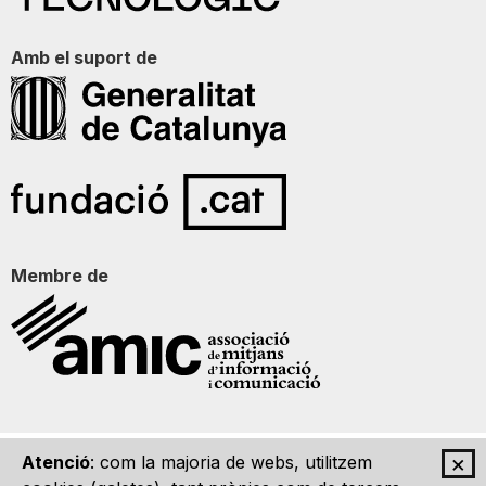
Amb el suport de
Membre de
×
Atenció
: com la majoria de webs, utilitzem
Qui som
Contacte
Imatge Gràfica
Avís legal