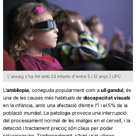
L'assaig s'ha fet amb 24 infants d'entre 5 i 12 anys | UPC
L’
ambliopia
, coneguda popularment com a
ull gandul
, és
una de les causes més habituals de
discapacitat visuals
en la infància, amb una afectació d’entre l’1 i el 5% de la
població mundial. La patologia provoca una interrupció
del processament normal de les imatges en el cervell, i la
detecció i tractament precoç són claus per poder
solucionar-ho. Tradicionalment, s’han usat ulleres