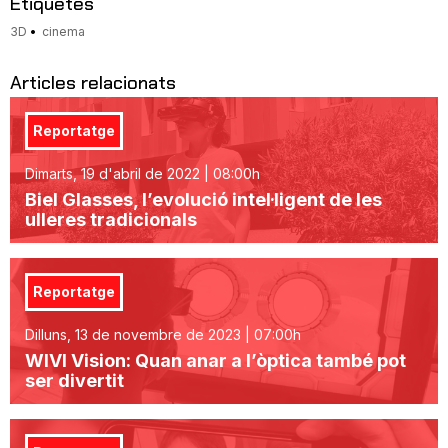
Etiquetes
3D
cinema
Articles relacionats
Reportatge
Dimarts, 19 d'abril de 2022 | 08:00h
Biel Glasses, l’evolució intel·ligent de les
ulleres tradicionals
Reportatge
Dilluns, 13 de novembre de 2023 | 07:00h
WIVI Vision: Quan anar a l’òptica també pot
ser divertit