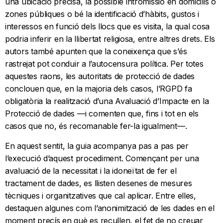
una ubicació precisa, la possible intromissió en domicilis o
zones públiques o bé la identificació d’hàbits, gustos i
interessos en funció dels llocs que es visita, la qual cosa
podria inferir en la llibertat religiosa, entre altres drets. Els
autors també apunten que la coneixença que s’és
rastrejat pot conduir a l’autocensura política. Per totes
aquestes raons, les autoritats de protecció de dades
conclouen que, en la majoria dels casos, l’RGPD fa
obligatòria la realització d’una Avaluació d’Impacte en la
Protecció de dades —i comenten que, fins i tot en els
casos que no, és recomanable fer-la igualment—.
En aquest sentit, la guia acompanya pas a pas per
l’execució d’aquest procediment. Començant per una
avaluació de la necessitat i la idoneïtat de fer el
tractament de dades, es llisten desenes de mesures
tècniques i organitzatives que cal aplicar. Entre elles,
destaquen algunes com l’anonimització de les dades en el
moment precís en què es recullen, el fet de no creuar