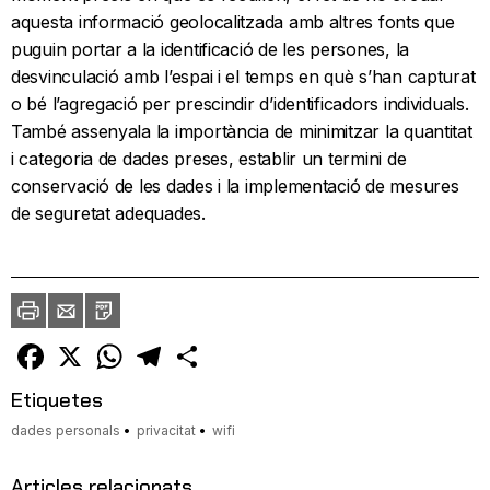
aquesta informació geolocalitzada amb altres fonts que
puguin portar a la identificació de les persones, la
desvinculació amb l’espai i el temps en què s’han capturat
o bé l’agregació per prescindir d’identificadors individuals.
També assenyala la importància de minimitzar la quantitat
i categoria de dades preses, establir un termini de
conservació de les dades i la implementació de mesures
de seguretat adequades.
Imprimir
Envia
PDF
a
un
amic
Facebook
X
WhatsApp
Telegram
Comparteix
Etiquetes
dades personals
privacitat
wifi
Articles relacionats