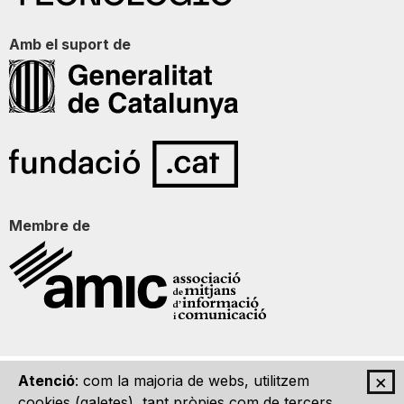
Amb el suport de
Membre de
×
Atenció
: com la majoria de webs, utilitzem
Qui som
Contacte
Imatge Gràfica
Avís legal
cookies (galetes), tant pròpies com de tercers,