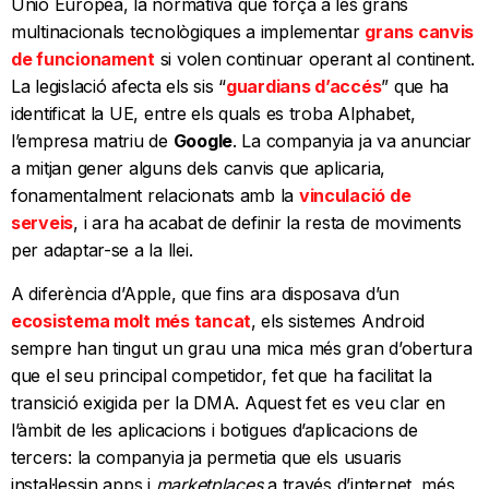
Unió Europea, la normativa que força a les grans
multinacionals tecnològiques a implementar
grans canvis
de funcionament
si volen continuar operant al continent.
La legislació afecta els sis “
guardians d’accés
” que ha
identificat la UE, entre els quals es troba Alphabet,
l’empresa matriu de
Google
. La companyia ja va anunciar
a mitjan gener alguns dels canvis que aplicaria,
fonamentalment relacionats amb la
vinculació de
serveis
, i ara ha acabat de definir la resta de moviments
per adaptar-se a la llei.
A diferència d’Apple, que fins ara disposava d’un
ecosistema molt més tancat
, els sistemes Android
sempre han tingut un grau una mica més gran d’obertura
que el seu principal competidor, fet que ha facilitat la
transició exigida per la DMA. Aquest fet es veu clar en
l’àmbit de les aplicacions i botigues d’aplicacions de
tercers: la companyia ja permetia que els usuaris
instal·lessin apps i
marketplaces
a través d’internet, més