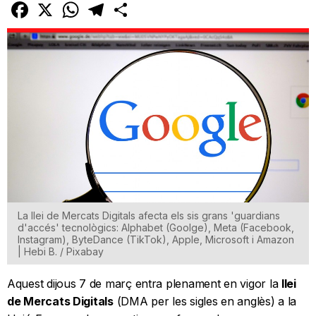
Facebook
X
WhatsApp
Telegram
Comparteix
La llei de Mercats Digitals afecta els sis grans 'guardians
d'accés' tecnològics: Alphabet (Goolge), Meta (Facebook,
Instagram), ByteDance (TikTok), Apple, Microsoft i Amazon
| Hebi B. / Pixabay
Aquest dijous 7 de març entra plenament en vigor la
llei
de Mercats Digitals
(DMA per les sigles en anglès) a la