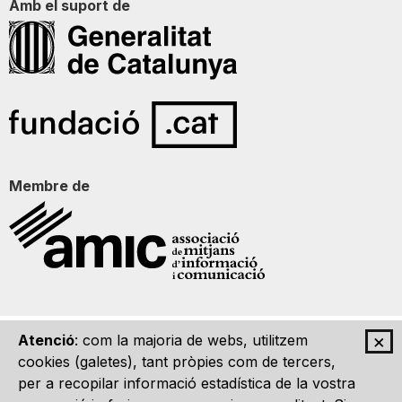
Amb el suport de
Membre de
×
Atenció
: com la majoria de webs, utilitzem
Qui som
Contacte
Imatge Gràfica
Avís legal
cookies (galetes), tant pròpies com de tercers,
per a recopilar informació estadística de la vostra