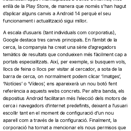
enllà de la Play Store, de manera que només s’han hagut
d’aplicar alguns canvis a Android 14 perquè el seu
funcionament i actualització sigui millor.
A escala d’usuaris (tant individuals com corporatius),
Google destaca tres canvis principals. En l’àmbit de la
cerca, la companyia ha creat una sèrie d’agregadors
temàtics de resultats que condueixen més fàcilment cap a
portals especialitzats. Així, per exemple, si busquem vols,
llocs de feina o llocs per visitar al cercador, a sota de la
barra de cerca, on normalment podem clicar ‘Imatges’,
‘Notícies’ o ‘Vídeos’, ens apareixerà un nou botó fent
referència a aquests webs concrets. Per altra banda, els
dispositius Android facilitaran més l’elecció dels motors de
cerca i navegadors d’internet predefinits, deixant a l’usuari
escollir tant en el moment de configuració d’un nou
aparell com a través de la configuració. Finalment, la
corporació ha tornat a mencionar els nous permisos que