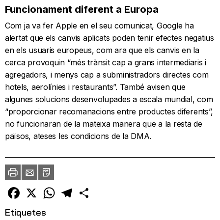
Funcionament diferent a Europa
Com ja va fer Apple en el seu comunicat, Google ha
alertat que els canvis aplicats poden tenir efectes negatius
en els usuaris europeus, com ara que els canvis en la
cerca provoquin “més trànsit cap a grans intermediaris i
agregadors, i menys cap a subministradors directes com
hotels, aerolínies i restaurants”. També avisen que
algunes solucions desenvolupades a escala mundial, com
“proporcionar recomanacions entre productes diferents”,
no funcionaran de la mateixa manera que a la resta de
països, ateses les condicions de la DMA.
Imprimir
Envia
PDF
a
un
amic
Facebook
X
WhatsApp
Telegram
Comparteix
Etiquetes