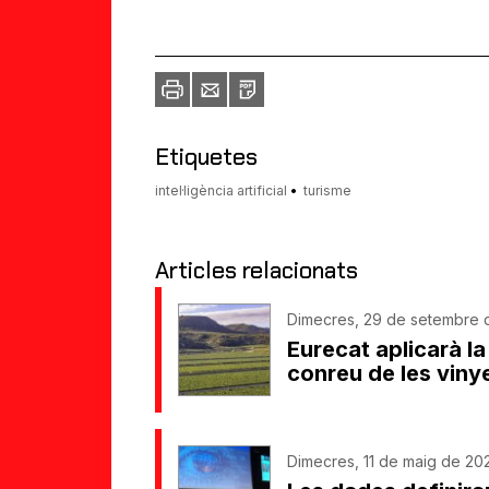
Imprimir
Envia
PDF
a
un
amic
Etiquetes
intel·ligència artificial
turisme
Articles relacionats
Dimecres, 29 de setembre d
Eurecat aplicarà la i
conreu de les viny
Dimecres, 11 de maig de 20