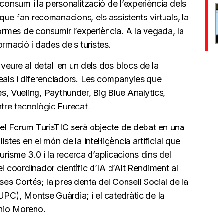
consum i la personalització de l’experiència dels
 que fan recomanacions, els assistents virtuals, la
formes de consumir l’experiència. A la vegada, la
formació i dades dels turistes.
eure al detall en un dels dos blocs de la
reals i diferenciadors. Les companyies que
 Vueling, Paythunder, Big Blue Analytics,
ntre tecnològic Eurecat.
 del Forum TurisTIC serà objecte de debat en una
stes en el món de la intel·ligència artificial que
turisme 3.0 i la recerca d’aplicacions dins del
l coordinador científic d’IA d’Alt Rendiment al
es Cortés; la presidenta del Consell Social de la
UPC), Montse Guàrdia; i el catedràtic de la
onio Moreno.