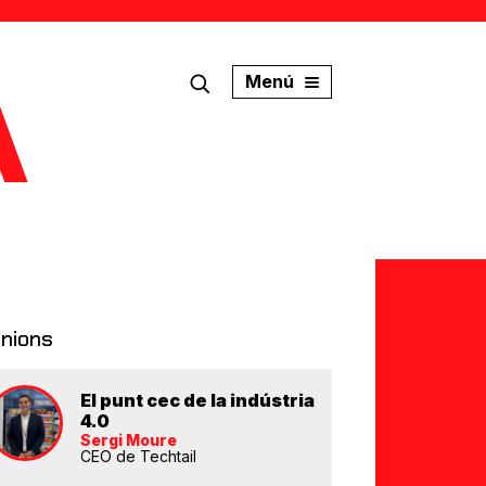
Menú
inions
El punt cec de la indústria
4.0
Sergi Moure
CEO de Techtail