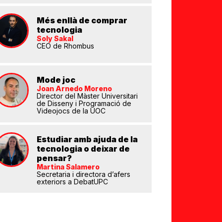
Més enllà de comprar
tecnologia
Soly Sakal
CEO de Rhombus
eix
Mode joc
Joan Arnedo Moreno
Director del Màster Universitari
de Disseny i Programació de
Videojocs de la UOC
Estudiar amb ajuda de la
tecnologia o deixar de
pensar?
Martina Salamero
Secretaria i directora d’afers
exteriors a DebatUPC