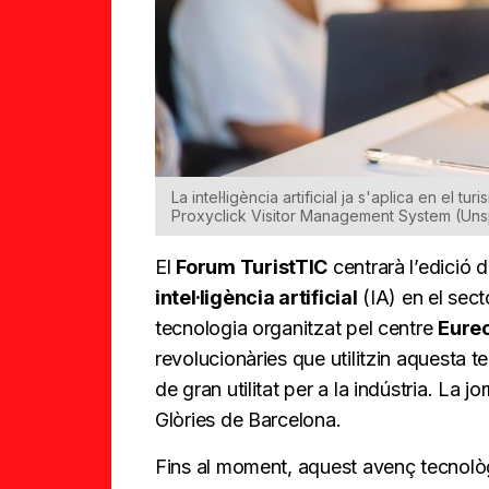
La intel·ligència artificial ja s'aplica en el t
Proxyclick Visitor Management System (Uns
El
Forum TuristTIC
centrarà l’edició d
intel·ligència artificial
(IA) en el sect
tecnologia organitzat pel centre
Eure
revolucionàries que utilitzin aquesta te
de gran utilitat per a la indústria. La j
Glòries de Barcelona.
Fins al moment, aquest avenç tecnològ