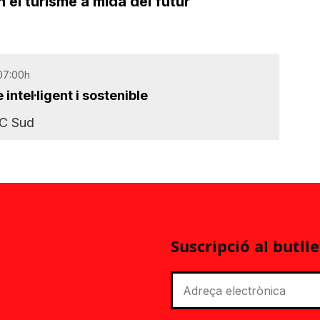
 el turisme a mida del futur
 07:00h
intel·ligent i sostenible
IC Sud
Suscripció al butlle