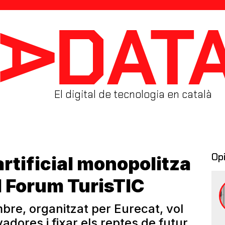
El digital de tecnologia en català
Op
 artificial monopolitza
l Forum TurisTIC
bre, organitzat per Eurecat, vol
dores i fixar els reptes de futur