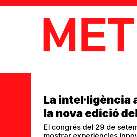
MetaData
La intel·ligència
la nova edició de
El congrés del 29 de setem
mostrar experiències innova