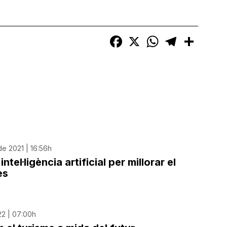
Facebook
X
WhatsApp
Telegram
Compart
e 2021 | 16:56h
ntel·ligència artificial per millorar el
es
22 | 07:00h