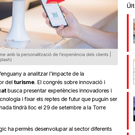
Últ
urisme amb la personalització de l’experiència dels clients |
plash)
’enguany a analitzar l’impacte de la
or del
turisme
. El congrés sobre innovació i
cat
busca presentar experiències innovadores i
cnologia i fixar els reptes de futur que puguin ser
ornada tindrà lloc el 29 de setembre a la Torre
ic ha permès desenvolupar al sector diferents