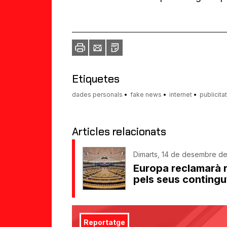
Imprimir
Envia
PDF
a
un
amic
Etiquetes
dades personals
fake news
internet
publicitat
Articles relacionats
Dimarts, 14 de desembre de 
Europa reclamarà r
pels seus contingu
Reportatge