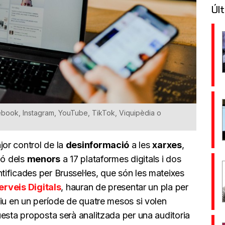
Últ
ebook, Instagram, YouTube, TikTok, Viquipèdia o
or control de la
desinformació
a les
xarxes
,
ió dels
menors
a 17 plataformes digitals i dos
ificades per Brussel·les, que són les mateixes
erveis Digitals
, hauran de presentar un pla per
tiu en un període de quatre mesos si volen
esta proposta serà analitzada per una auditoria