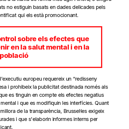
ats no estiguin basats en dades delicades pels
tificat qui els està promocionant.
ontrol sobre els efectes que
ir en la salut mental i en la
 població
 l’executiu europeu requereix un “redisseny
a i prohibeix la publicitat destinada només als
ue es tinguin en compte els efectes negatius
 mental i que es modifiquin les interfícies. Quant
a millora de la transparència, Brussel·les exigeix
rades i que s'elaborin informes interns per
icant.