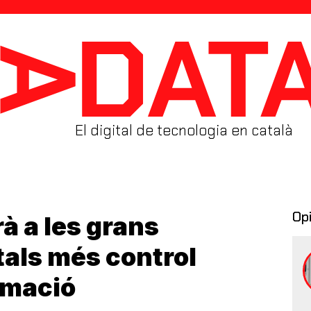
El digital de tecnologia en català
Op
rà a les grans
tals més control
rmació