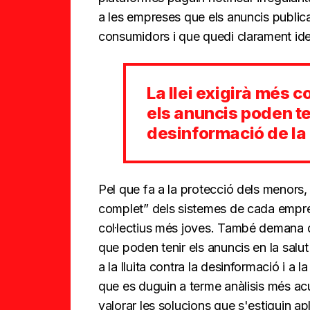
a les empreses que els anuncis public
consumidors i que quedi clarament iden
La llei exigirà més c
els anuncis poden ten
desinformació de la
Pel que fa a la protecció dels menors,
complet” dels sistemes de cada empres
col·lectius més joves. També demana q
que poden tenir els anuncis en la salut
a la lluita contra la desinformació i a l
que es duguin a terme anàlisis més acu
valorar les solucions que s'estiguin apl