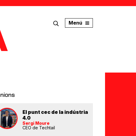
Menú
inions
El punt cec de la indústria
4.0
Sergi Moure
CEO de Techtail