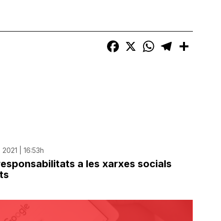
Facebook
X
WhatsApp
Telegram
Compart
2021 | 16:53h
esponsabilitats a les xarxes socials
ts