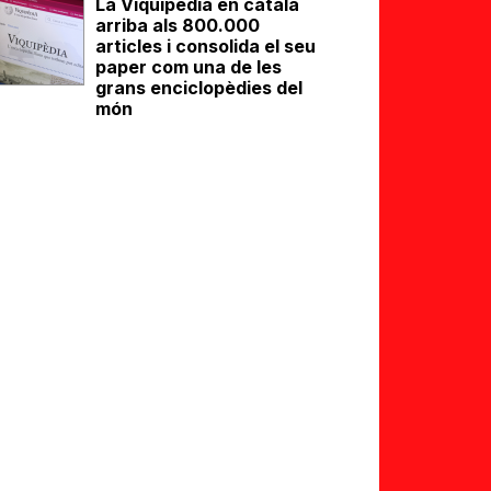
La Viquipèdia en català
arriba als 800.000
articles i consolida el seu
paper com una de les
grans enciclopèdies del
món