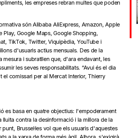
ompliments, les empreses rebran multes que poden
 normativa són Alibaba AliExpress, Amazon, Apple
e Play, Google Maps, Google Shopping,
at, TikTok, Twitter, Viquipèdia, YouTube i
lions d'usuaris actius mensuals. Des de la
 mesura i subratllen que, d'ara endavant, les
umir les seves responsabilitats. “Avui és el dia
t el comissari per al Mercat Interior, Thierry
ió es basa en quatre objectius: l'empoderament
 lluita contra la desinformació i la millora de la
 punt, Brussel·les vol que els usuaris d'aquestes
ats a la xarxa de forma més àgil. Alhora, s'exigirà