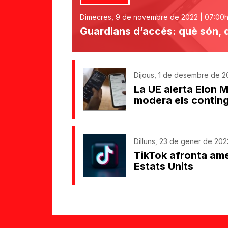
Dimecres, 9 de novembre de 2022 | 07:00
Guardians d’accés: què són, 
Dijous, 1 de desembre de 2
La UE alerta Elon M
modera els contin
Dilluns, 23 de gener de 2023
TikTok afronta ame
Estats Units