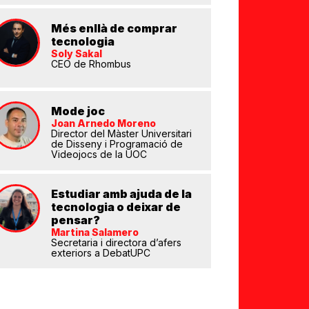
Més enllà de comprar
tecnologia
Soly Sakal
CEO de Rhombus
Mode joc
Joan Arnedo Moreno
eix
Director del Màster Universitari
de Disseny i Programació de
Videojocs de la UOC
Estudiar amb ajuda de la
tecnologia o deixar de
pensar?
Martina Salamero
Secretaria i directora d’afers
exteriors a DebatUPC