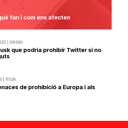
h
què fan i com ens afecten
022 | 09:56h
usk que podria prohibir Twitter si no
guts
 | 11:53h
naces de prohibició a Europa i als