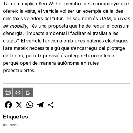
Tal com explica Ken Wohn, membre de la companyia que
ofereix la visita, el vehicle vol ser un exemple de la idea
dels taxis voladors del futur. “El seu nom és UAM, d’
urban
air mobility
, i és una proposta que ha de reduir el consum
d’energia, l’impacte ambiental i facilitar el trasllat a les
ciutats”. El vehicle funciona amb unes bateries elèctriques
i ara mateix necessita algú que s’encarregui del pilotatge
de la nau, però la previsió és integrar-hi un sistema
perquè operi de manera autònoma en rutes
preestablertes.
Imprimir
Envia
PDF
a
un
amic
Facebook
X
WhatsApp
Telegram
Comparteix
Etiquetes
metavers