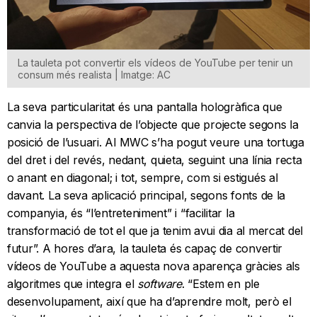
La tauleta pot convertir els vídeos de YouTube per tenir un
consum més realista | Imatge: AC
La seva particularitat és una pantalla hologràfica que
canvia la perspectiva de l’objecte que projecte segons la
posició de l’usuari. Al MWC s’ha pogut veure una tortuga
del dret i del revés, nedant, quieta, seguint una línia recta
o anant en diagonal; i tot, sempre, com si estigués al
davant. La seva aplicació principal, segons fonts de la
companyia, és “l’entreteniment” i “facilitar la
transformació de tot el que ja tenim avui dia al mercat del
futur”. A hores d’ara, la tauleta és capaç de convertir
vídeos de YouTube a aquesta nova aparença gràcies als
algoritmes que integra el
software
. “Estem en ple
desenvolupament, així que ha d’aprendre molt, però el