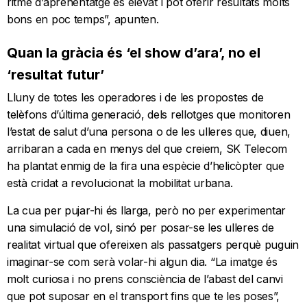
ritme d’aprenentatge és elevat i pot oferir resultats molts
bons en poc temps”, apunten.
Quan la gràcia és ‘el show d’ara’, no el
‘resultat futur’
Lluny de totes les operadores i de les propostes de
telèfons d’última generació, dels rellotges que monitoren
l’estat de salut d’una persona o de les ulleres que, diuen,
arribaran a cada en menys del que creiem, SK Telecom
ha plantat enmig de la fira una espècie d’helicòpter que
està cridat a revolucionat la mobilitat urbana.
La cua per pujar-hi és llarga, però no per experimentar
una simulació de vol, sinó per posar-se les ulleres de
realitat virtual que ofereixen als passatgers perquè puguin
imaginar-se com serà volar-hi algun dia. “La imatge és
molt curiosa i no prens consciència de l’abast del canvi
que pot suposar en el transport fins que te les poses”,