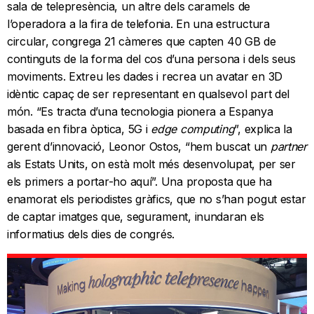
sala de telepresència, un altre dels caramels de
l’operadora a la fira de telefonia. En una estructura
circular, congrega 21 càmeres que capten 40 GB de
continguts de la forma del cos d’una persona i dels seus
moviments. Extreu les dades i recrea un avatar en 3D
idèntic capaç de ser representant en qualsevol part del
món. “Es tracta d’una tecnologia pionera a Espanya
basada en fibra òptica, 5G i
edge
computing
”, explica la
gerent d’innovació, Leonor Ostos, “hem buscat un
partner
als Estats Units, on està molt més desenvolupat, per ser
els primers a portar-ho aquí”. Una proposta que ha
enamorat els periodistes gràfics, que no s’han pogut estar
de captar imatges que, segurament, inundaran els
informatius dels dies de congrés.