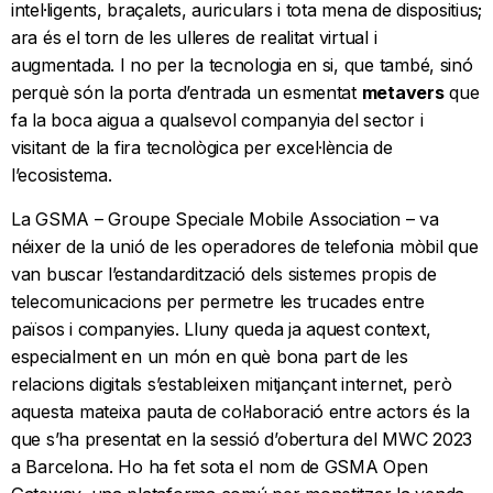
intel·ligents, braçalets, auriculars i tota mena de dispositius;
ara és el torn de les ulleres de realitat virtual i
augmentada. I no per la tecnologia en si, que també, sinó
perquè són la porta d’entrada un esmentat
metavers
que
fa la boca aigua a qualsevol companyia del sector i
visitant de la fira tecnològica per excel·lència de
l’ecosistema.
La GSMA – Groupe Speciale Mobile Association – va
néixer de la unió de les operadores de telefonia mòbil que
van buscar l’estandardització dels sistemes propis de
telecomunicacions per permetre les trucades entre
països i companyies. Lluny queda ja aquest context,
especialment en un món en què bona part de les
relacions digitals s’estableixen mitjançant internet, però
aquesta mateixa pauta de col·laboració entre actors és la
que s’ha presentat en la sessió d’obertura del MWC 2023
a Barcelona. Ho ha fet sota el nom de GSMA Open