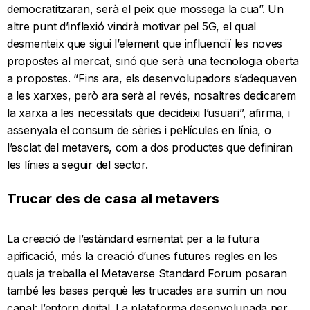
democratitzaran, serà el peix que mossega la cua”. Un
altre punt d’inflexió vindrà motivar pel 5G, el qual
desmenteix que sigui l’element que influenciï les noves
propostes al mercat, sinó que serà una tecnologia oberta
a propostes. “Fins ara, els desenvolupadors s’adequaven
a les xarxes, però ara serà al revés, nosaltres dedicarem
la xarxa a les necessitats que decideixi l’usuari”, afirma, i
assenyala el consum de sèries i pel·lícules en línia, o
l’esclat del metavers, com a dos productes que definiran
les línies a seguir del sector.
Trucar des de casa al metavers
La creació de l’estàndard esmentat per a la futura
apificació, més la creació d’unes futures regles en les
quals ja treballa el Metaverse Standard Forum posaran
també les bases perquè les trucades ara sumin un nou
canal: l’entorn digital. La plataforma desenvolupada per