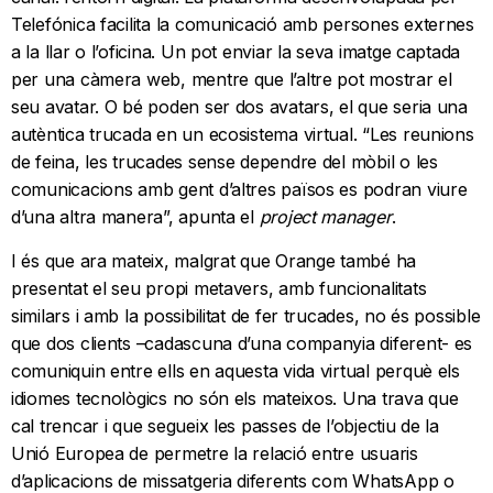
Telefónica facilita la comunicació amb persones externes
a la llar o l’oficina. Un pot enviar la seva imatge captada
per una càmera web, mentre que l’altre pot mostrar el
seu avatar. O bé poden ser dos avatars, el que seria una
autèntica trucada en un ecosistema virtual. “Les reunions
de feina, les trucades sense dependre del mòbil o les
comunicacions amb gent d’altres països es podran viure
d’una altra manera”, apunta el
project manager
.
I és que ara mateix, malgrat que Orange també ha
presentat el seu propi metavers, amb funcionalitats
similars i amb la possibilitat de fer trucades, no és possible
que dos clients –cadascuna d’una companyia diferent- es
comuniquin entre ells en aquesta vida virtual perquè els
idiomes tecnològics no són els mateixos. Una trava que
cal trencar i que segueix les passes de l’objectiu de la
Unió Europea de permetre la relació entre usuaris
d’aplicacions de missatgeria diferents com WhatsApp o