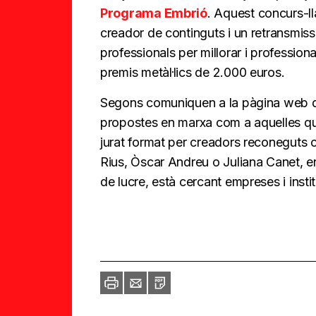
Programa Embrió
. Aquest concurs-l
creador de continguts i un retransmis
professionals per millorar i professiona
premis metàl·lics de 2.000 euros.
Segons comuniquen a la pàgina web
propostes en marxa com a aquelles q
jurat format per creadors reconeguts
Rius, Òscar Andreu o Juliana Canet, en
de lucre, està cercant empreses i insti
Imprimir
Envia
PDF
a
un
amic