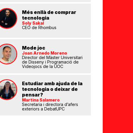
Més enllà de comprar
tecnologia
Soly Sakal
CEO de Rhombus
eix
Mode joc
Joan Arnedo Moreno
Director del Màster Universitari
de Disseny i Programació de
Videojocs de la UOC
Estudiar amb ajuda de la
tecnologia o deixar de
pensar?
Martina Salamero
Secretaria i directora d’afers
exteriors a DebatUPC