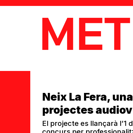
MetaData
Neix La Fera, un
projectes audiov
El projecte es llançarà l’1 
concurs per professionali