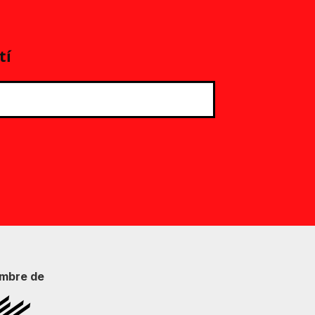
tí
mbre de