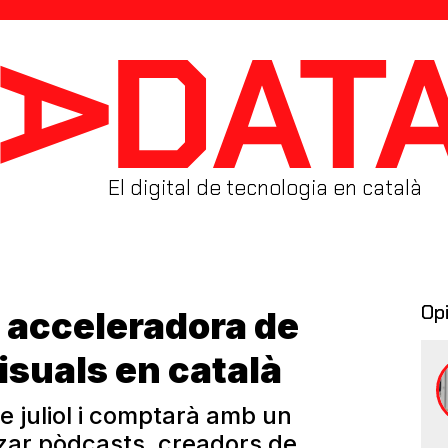
El digital de tecnologia en català
Op
a acceleradora de
isuals en català
de juliol i comptarà amb un
tzar pòdcasts, creadors de