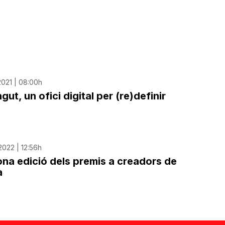
2021 | 08:00h
ut, un ofici digital per (re)definir
2022 | 12:56h
na edició dels premis a creadors de
à