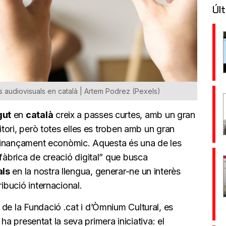
Últ
 audiovisuals en català | Artem Podrez (Pexels)
gut
en
català
creix a passes curtes, amb un gran
ritori, però totes elles es troben amb un gran
a finançament econòmic. Aquesta és una de les
“fàbrica de creació digital” que busca
als
en la nostra llengua, generar-ne un interès
ribució internacional.
de la Fundació .cat i d’Òmnium Cultural, es
a ha presentat la seva primera iniciativa: el