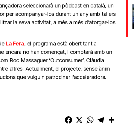
lançadora seleccionarà un pòdcast en català, un
sor per acompanyar-los durant un any amb tallers
litzar la seva activitat, a més a més d’atorgar-los
 de
La Fera
, el programa està obert tant a
ue encara no han començat, i comptarà amb un
 com Roc Massaguer ‘Outconsumer’, Clàudia
tre altres. Actualment, el projecte, sense ànim
tucions que vulguin patrocinar l’acceleradora.
Facebook
X
WhatsApp
Telegram
Compart