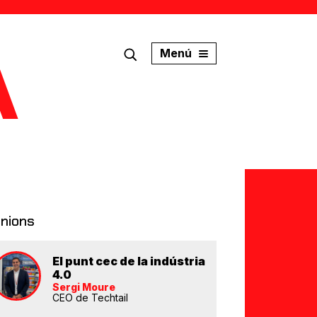
Menú
inions
El punt cec de la indústria
4.0
Sergi Moure
CEO de Techtail