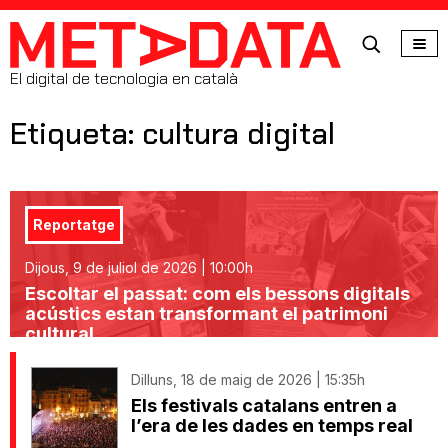
MetaData
El digital de tecnologia en català
Etiqueta: cultura digital
Reportatge
Dijous, 9 de juliol de 2026 | 10:00h
Escoltar el passat: com els bessons digitals
acústics estan transformant el patrimoni
cultural
Dilluns, 18 de maig de 2026 | 15:35h
Els festivals catalans entren a
l’era de les dades en temps real