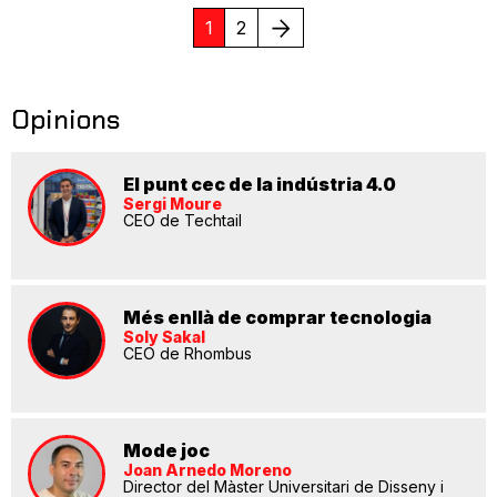
Següent
1
2
Opinions
El punt cec de la indústria 4.0
Sergi Moure
CEO de Techtail
Més enllà de comprar tecnologia
Soly Sakal
CEO de Rhombus
Mode joc
Joan Arnedo Moreno
Director del Màster Universitari de Disseny i