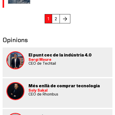
Següent
1
2
Opinions
El punt cec de la indústria 4.0
Sergi Moure
CEO de Techtail
Més enllà de comprar tecnologia
Soly Sakal
CEO de Rhombus