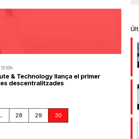
Últ
 13:10h
tute & Technology llança el primer
ces descentralitzades
or
..
28
29
30