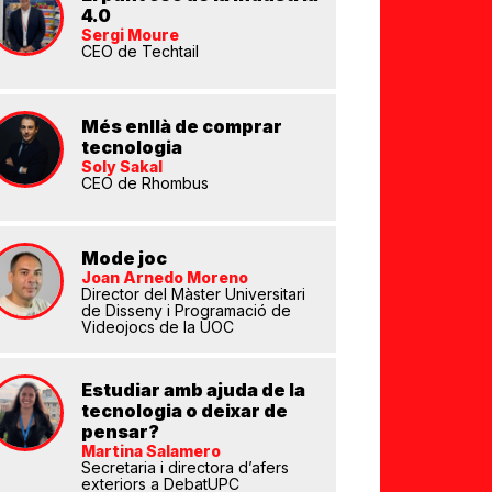
4.0
Sergi Moure
CEO de Techtail
Més enllà de comprar
tecnologia
Soly Sakal
CEO de Rhombus
Mode joc
Joan Arnedo Moreno
Director del Màster Universitari
de Disseny i Programació de
Videojocs de la UOC
Estudiar amb ajuda de la
tecnologia o deixar de
pensar?
Martina Salamero
Secretaria i directora d’afers
exteriors a DebatUPC