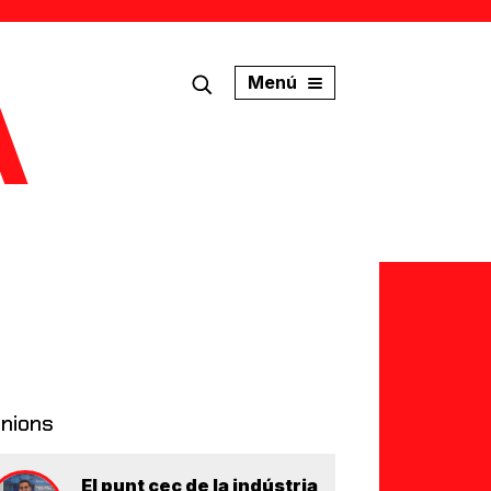
Menú
inions
El punt cec de la indústria