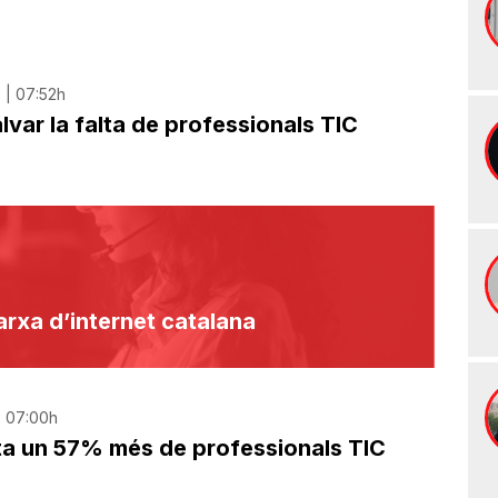
 | 07:52h
salvar la falta de professionals TIC
arxa d’internet catalana
| 07:00h
ta un 57% més de professionals TIC