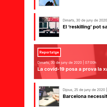
Dimarts, 30 de juny de 2020
El ‘reskilling’ pot 
Reportatge
Dimarts, 30 de juny de 2020 | 07:00h
La covid-19 posa a prova la x
Dijous, 25 de juny de 2020 
Barcelona necessi