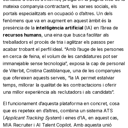
mateixa companyia contractant, les xarxes socials, els
portals especialitzats en ocupació o d’altres. Un dels
fenòmens que va en augment en aquest àmbit és la
presència de la
intel·ligència artificial
(IA) en l’àrea de
recursos humans
, una eina que busca facilitar als
treballadors el procés de tria i agilitzar els passos per
acabar trobant el perfil ideal. “Amb l’auge de les persones
en cerca de feina, el volum de les candidatures pot ser
immanejable sense tecnologia”, exposa la cap de personal
de Viterbit, Cristina Castiblanque, una de les companyies
que ofereixen aquests serveis, “la IA permet estalviar
temps, millorar la qualitat de les contractacions i oferir
una millor experiència als reclutadors i als candidats”.
El funcionament d’aquesta plataforma en concret, cosa
que es repeteix en d’altres, combina un sistema ATS
(
Applicant Tracking System
) i eines d’IA, en aquest cas,
MIA Recruiter i AI Talent Copilot. Amb aquesta unió