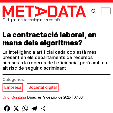
MetaData
El digital de tecnologia en català
La contractació laboral, en
mans dels algoritmes?
La intel·ligència artificial cada cop està més
present en els departaments de recursos
humans a la recerca de l’eficiència, però amb un
alt risc de seguir discriminant
Categories:
Empresa
Societat digital
Oriol Quintana
Dimecres, 9 de juliol de 2025 | 07:00h
Facebook
X
WhatsApp
Telegram
Comparteix