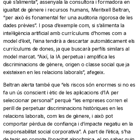
què s’alimenta”, assenyala la consultora i formadora en
igualtat de gènere i recursos humans, Meritxell Beltran,
“per això és fonamental fer una auditoria rigorosa de les
dades prèvies”. I posa d’exemple com, si s’alimenta la
intel·ligència artificial amb currículums d’homes com a
model d’èxit, l’eina tendirà a descartar automàticament els
currículums de dones, ja que buscarà perfils similars al
model marcat. “Així, la IA perpetua i amplifica les
discriminacions de gènere, origen o classe social que ja
existeixen en les relacions laborals”, afegeix.
Beltran alerta també que “els riscos són enormes si no es
fa un ús conscient i ètic de les aplicacions d’IA per
seleccionar personal” perquè “les empreses corren el
perill de perpetuar discriminacions històriques en les
relacions laborals, com les de gènere, i això pot
comportar pèrdua de confiança i d’impacte negatiu en la
responsabilitat social corporativa”. A part de l’ètica, s’ha
de tenir en compte l’opacitat algorítmica, el no saber quin