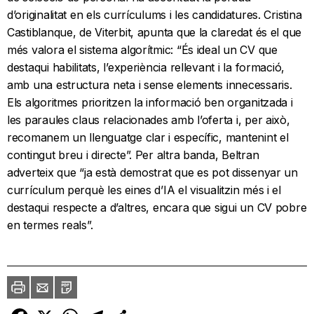
d’originalitat en els currículums i les candidatures. Cristina
Castiblanque, de Viterbit, apunta que la claredat és el que
més valora el sistema algorítmic: “És ideal un CV que
destaqui habilitats, l’experiència rellevant i la formació,
amb una estructura neta i sense elements innecessaris.
Els algoritmes prioritzen la informació ben organitzada i
les paraules claus relacionades amb l’oferta i, per això,
recomanem un llenguatge clar i específic, mantenint el
contingut breu i directe”. Per altra banda, Beltran
adverteix que “ja està demostrat que es pot dissenyar un
currículum perquè les eines d’IA el visualitzin més i el
destaqui respecte a d’altres, encara que sigui un CV pobre
en termes reals”.
Imprimir
Envia
PDF
a
un
amic
Facebook
X
WhatsApp
Telegram
Comparteix