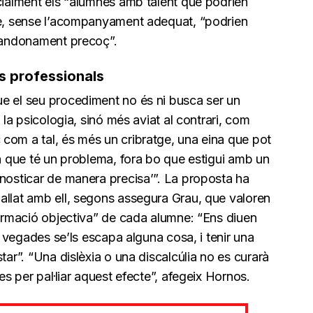
ecialment els “alumnes amb talent que podrien
ue, sense l’acompanyament adequat, “podrien
abandonament precoç”.
ls professionals
e el seu procediment no és ni busca ser un
 la psicologia, sinó més aviat al contrari, com
com a tal, és més un cribratge, una eina que pot
en que té un problema, fora bo que estigui amb un
gnosticar de manera precisa’”. La proposta ha
allat amb ell, segons assegura Grau, que valoren
formació objectiva” de cada alumne: “Ens diuen
 a vegades se’ls escapa alguna cosa, i tenir una
tar”. “Una dislèxia o una discalcúlia no es curarà
es per pal·liar aquest efecte”, afegeix Hornos.