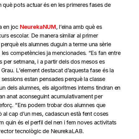
n què pots actuar és en les primeres fases de
ra en joc
NeurekaNUM
, l’eina amb què es
curs escolar. De manera similar al primer
 perquè els alumnes duguin a terme una sèrie
uen les competències ja mencionades. “Es fan entre
ts per setmana, i a partir dels dos mesos es
 Grau. L’element destacat d’aquesta fase és la
les sessions estan pensades perquè la classe
un dels alumnes, els algoritmes interns tindran en
e han anat aconseguint acumulativament per
e reforç. “Ens podem trobar dos alumnes que
rò al cap d’un mes, cadascun està fent coses
m quin és el perfil del nen i fem noves activitats
director tecnològic de NeurekaLAB.