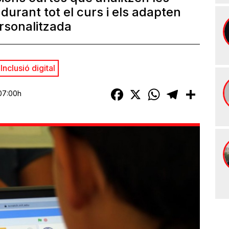
durant tot el curs i els adapten
rsonalitzada
Inclusió digital
Facebook
X
WhatsApp
Telegram
Compart
 07:00h