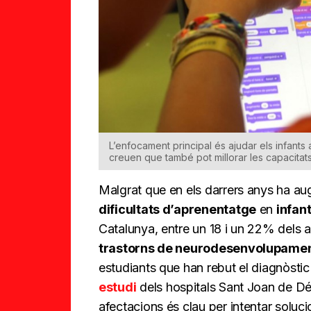
L’enfocament principal és ajudar els infan
creuen que també pot millorar les capacitats
Malgrat que en els darrers anys ha au
dificultats d’aprenentatge
en
infan
Catalunya, entre un 18 i un 22% dels 
trastorns de neurodesenvolupame
estudiants que han rebut el diagnòstic
estudi
dels hospitals Sant Joan de Dé
afectacions és clau per intentar soluc