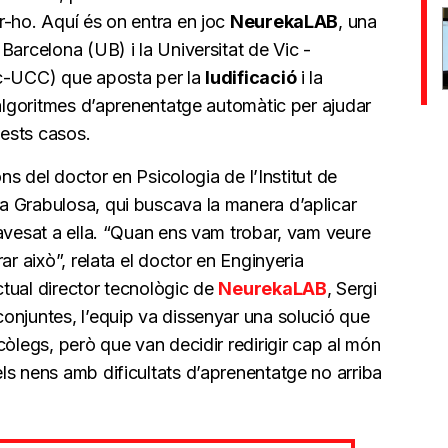
r-ho. Aquí és on entra en joc
NeurekaLAB
, una
Barcelona (UB) i la Universitat de Vic -
ic-UCC) que aposta per la
ludificació
i la
’algoritmes d’aprenentatge automàtic per ajudar
uests casos.
ons del doctor en Psicologia de l’Institut de
a Grabulosa, qui buscava la manera d’aplicar
avesat a ella. “Quan ens vam trobar, vam veure
ar això”, relata el doctor en Enginyeria
tual director tecnològic de
NeurekaLAB
, Sergi
onjuntes, l’equip va dissenyar una solució que
còlegs, però que van decidir redirigir cap al món
ls nens amb dificultats d’aprenentatge no arriba