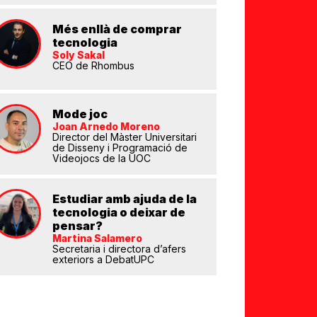
Més enllà de comprar
tecnologia
Soly Sakal
CEO de Rhombus
Mode joc
eix
Joan Arnedo Moreno
Director del Màster Universitari
de Disseny i Programació de
Videojocs de la UOC
Estudiar amb ajuda de la
tecnologia o deixar de
pensar?
Martina Salamero
Secretaria i directora d’afers
exteriors a DebatUPC