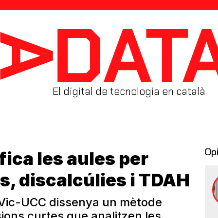
El digital de tecnologia en català
Op
ica les aules per
s, discalcúlies i TDAH
a UVic-UCC dissenya un mètode
ions curtes que analitzen les