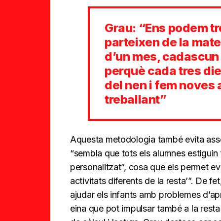
Grau: “Ens podem t
parteixen de la mate
d’un mes, cadascun 
perquè cada tres die
del nen i fem noves 
treballant”
Aquesta metodologia també evita assen
“sembla que tots els alumnes estiguin 
personalitzat”, cosa que els permet evi
activitats diferents de la resta’”. De 
ajudar els infants amb problemes d’ap
eina que pot impulsar també a la resta