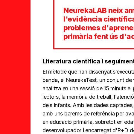
NeurekaLAB neix amb
l'evidència científic
problemes d'aprenen
primària fent ús d'a
Literatura científica i seguimen
El mètode que han dissenyat s’executa
banda, el NeurekaTest, un conjunt de 
analitza en una sessió de 15 minuts el
lectors, la memòria de treball, l’aten
dels infants. Amb les dades captades, 
amb uns barems de referència per aval
en educació primària, sobretot en edat
desenvolupador i encarregat d’R+D de 