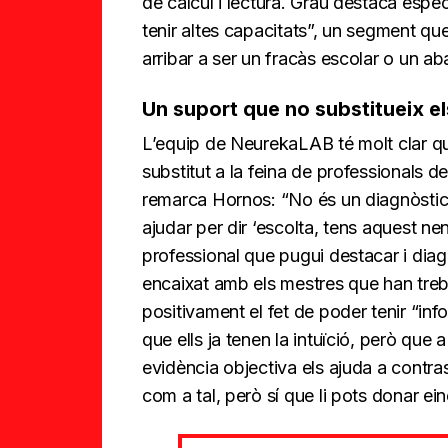
de càlcul i lectura. Grau destaca esp
tenir altes capacitats”, un segment q
arribar a ser un fracàs escolar o un 
Un suport que no substitueix e
L’equip de NeurekaLAB té molt clar qu
substitut a la feina de professionals de
remarca Hornos: “No és un diagnòstic 
ajudar per dir ‘escolta, tens aquest n
professional que pugui destacar i dia
encaixat amb els mestres que han treb
positivament el fet de poder tenir “in
que ells ja tenen la intuïció, però que
evidència objectiva els ajuda a contras
com a tal, però sí que li pots donar ein