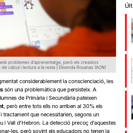
Últ
ts amb problemes d’aprenentatge, però els creadors
 de càlcul i lectura a la resta | Elisenda Rosanas (ACN)
gmentat considerablement la conscienciació, les
ts
són una problemàtica que persisteix. A
alumnes de Primària i Secundària pateixen
nt
, però entre tots ells no arriben al 30% els
 i tractament que necessitarien, segons un
u i Vall d’Hebron. La detecció precoç d’aquestes
ionar-les, però sovint els educadors no tenen la