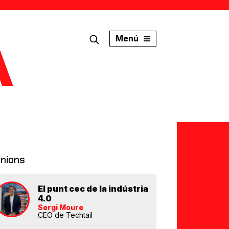
Menú
inions
El punt cec de la indústria
4.0
Sergi Moure
CEO de Techtail